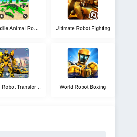
Crocodile Animal Robot Games
Ultimate Robot Fighting
Flying Robot Transforming Game
World Robot Boxing