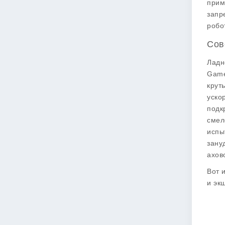
прим
запр
робо
Сов
Ладн
Game
крут
уско
подк
смел
испы
зану
ахов
Вот 
и эк