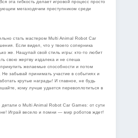
ся эта гибкость делает игровой процесс просто
едующим мегаходячим преступником среди
льно стать мастером Multi Animal Robot Car
шения. Если видел, что у твоего соперника
ько же. Нащупай свой стиль игры: кто-то любит
ать свою жертву издалека и не спеша
е прикупить желаемые способности и потом
. Не забывай принимать участие в событиях и
ботать крутые награды! И главное, не будь
ешайте, кому лучше удается перевоплотиться в
 детали о Multi Animal Robot Car Games: от сути
мане! Играй весело и помни — мир роботов ждет!