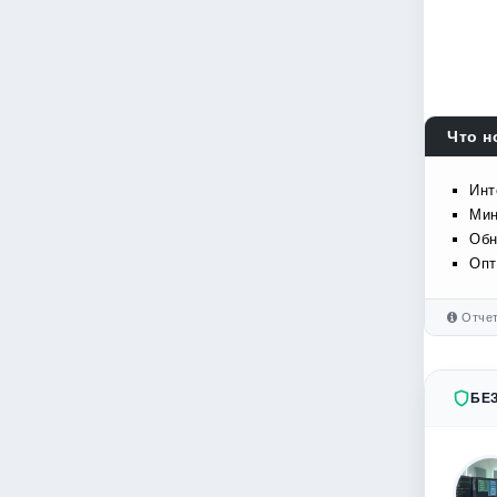
Что н
Инт
Мин
Обн
Опт
Отчет
БЕ