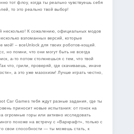
нно тот флоу, когда ты реально чувствуешь себя
ей, то это реально твой выбор!
й несколько! К сожалению, официальных модов
 несколько взломанных версий, которые
е мой! – всеUnlock для твоих роботов-кощей.
, но помни, что они могут быть не всегда
ск, а-то потом столкнешься с тем, что твой
ак что, грили, проверяй, где скачиваешь, иначе
ти», а это уже мазохизм! Лучше играть честно,
obot Car Games тебя ждут разные задания, где ты
овень приносит новые испытания: от гонок на
на огромные горы или активно исследовать
много похоже на встречу с «Варкрафт», только с
о свои способности — ты можешь стать, к