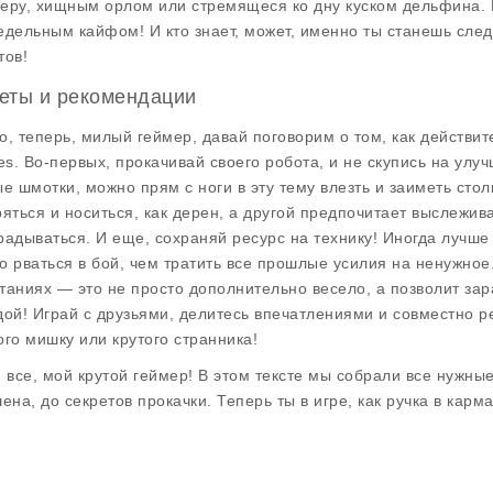
еру, хищным орлом или стремящеся ко дну куском дельфина. В
едельным кайфом! И кто знает, может, именно ты станешь сл
тов!
еты и рекомендации
о, теперь, милый геймер, давай поговорим о том, как действите
s. Во-первых,
прокачивай
своего робота, и не скупись на улуч
ые шмотки, можно прям с ноги в эту тему влезть и заиметь стол
ряться и носиться, как дерен, а другой предпочитает выслежив
радываться. И еще, сохраняй ресурс на технику! Иногда лучш
о рваться в бой, чем тратить все прошлые усилия на ненужное
таниях — это не просто дополнительно весело, а позволит зара
дой! Играй с друзьями, делитесь впечатлениями и совместно р
ого мишку или крутого странника!
и все, мой крутой геймер! В этом тексте мы собрали все нужные
шена, до секретов прокачки. Теперь ты в игре, как ручка в кар