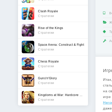
Clash Royale
В
Стратегии
Ж
Rise of the Kings
Т
Стратегии
А
Space Arena: Construct & Fight
Стратегии
Chess Royale
Стратегии
Игр
Guns'n'Glory
Итак
Стратегии
стат
на с
Kingdoms at War: Hardcore PVP
игре
Стратегии
Hero
даже