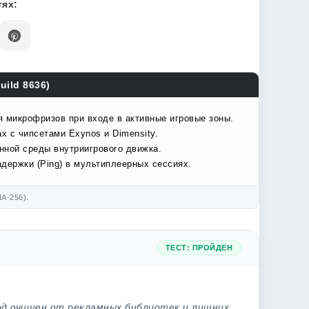
ях:
uild 8636)
я микрофризов при входе в активные игровые зоны.
х с чипсетами Exynos и Dimensity.
нной среды внутриигрового движка.
держки (Ping) в мультиплеерных сессиях.
A-256).
ТЕСТ: ПРОЙДЕН
од очищен от рекламных библиотек и лишних