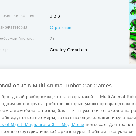
0.3.3
ерсия приложения:
Стратегии
анр/Категория:
7+
ребуемый Android:
Cradley Creations
втор:
овой опыт в Multi Animal Robot Car Games
, бро, давай разберемся, что за зверь такой —
Multi Animal Ro
ь одним из тех крутых роботов, которые умеют превращаться в
воем автомобиле, а потом, бах — и ты уже нечто похожее на ра
 тебя ждут открытые миры, захватывающие задания и куча возм
es of Might: Magic arena 3 — Мод Меню
подъехал. Для тех, кто 
 немного футуристической архитектуры. В общем, все условия 