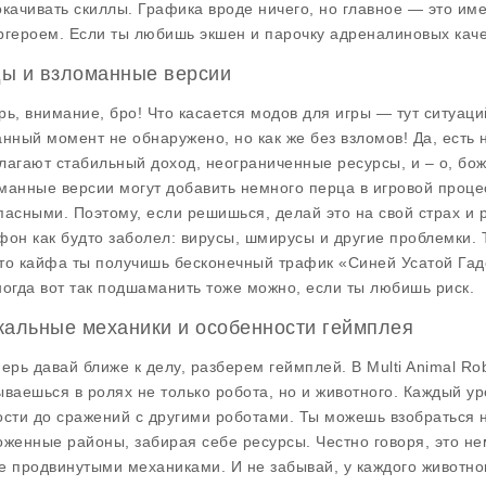
окачивать скиллы. Графика вроде ничего, но главное — это име
ргероем. Если ты любишь экшен и парочку адреналиновых качел
ы и взломанные версии
рь, внимание, бро! Что касается
модов
для игры — тут ситуаци
анный момент не обнаружено, но как же без взломов! Да, есть
лагают стабильный доход, неограниченные ресурсы, и – о, бож
манные версии могут добавить немного перца в игровой процесс
пасными. Поэтому, если решишься, делай это на свой страх и ри
фон как будто заболел: вирусы, шмирусы и другие проблемки. Т
то кайфа ты получишь бесконечный трафик «Синей Усатой Гадос
ногда вот так подшаманить тоже можно, если ты любишь риск.
кальные механики и особенности геймплея
перь давай ближе к делу, разберем
геймплей
. В Multi Animal R
ываешься в ролях не только робота, но и животного. Каждый ур
ости до сражений с другими роботами. Ты можешь взобраться 
оженные районы, забирая себе ресурсы. Честно говоря, это не
е продвинутыми механиками. И не забывай, у каждого животног