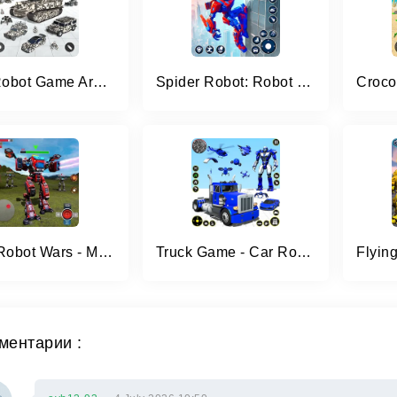
Tank Robot Game Army Games
Spider Robot: Robot Car Games
Mech Robot Wars - Multi Robot
Truck Game - Car Robot Games
ментарии :