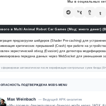
Мы в социальных сет
ового в Multi Animal Robot Car Games (Мод: много денег) (B
еграция предзагрузки шейдеров (Shader Pre-caching) для устранени
имизация критических прерываний (Crash) при работе на устройства
овлен эвристический обход (Evasion) для детектора модифицирова
имизирована передача данных через WebSocket для уменьшения за
 сформирован автоматически после верификации контрольных сумм билда (SH
ЗОПАСНОСТЬ ПОДТВЕРЖДЕНА MODS-MENU
Max Weinbach
— Ведущий APK-аналитик
«Мы провели декомпиляцию данного мода через JADX. К