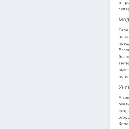
и пр
супе
Мод
Тепе
на д
пред
Взло
безо
теле
вмес
но и
Уни
А те
оказ
скор
огор
боле