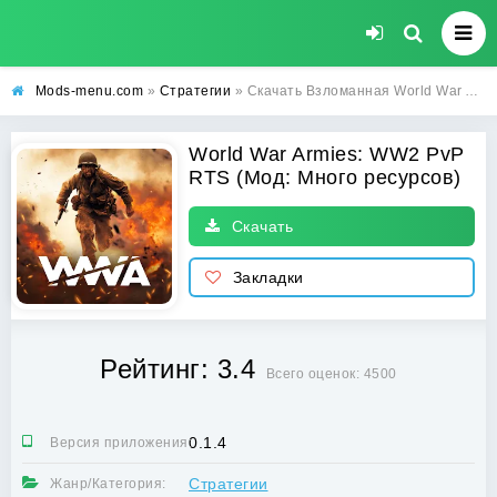
Mods-menu.com
»
Стратегии
» Скачать Взломанная World War Armies: WW2 PvP RTS на Андроид (Много ресурсов) бесплатно
World War Armies: WW2 PvP
RTS (Мод: Много ресурсов)
Скачать
Закладки
Рейтинг: 3.4
Всего оценок: 4500
0.1.4
Версия приложения:
Стратегии
Жанр/Категория: