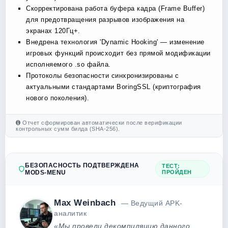
Скорректирована работа буфера кадра (Frame Buffer)
для предотвращения разрывов изображения на
экранах 120Гц+.
Внедрена технология 'Dynamic Hooking' — изменение
игровых функций происходит без прямой модификации
исполняемого .so файла.
Протоколы безопасности синхронизированы с
актуальными стандартами BoringSSL (криптография
нового поколения).
Отчет сформирован автоматически после верификации
контрольных сумм билда (SHA-256).
БЕЗОПАСНОСТЬ ПОДТВЕРЖДЕНА
ТЕСТ:
MODS-MENU
ПРОЙДЕН
Max Weinbach
— Ведущий APK-
аналитик
«Мы провели декомпиляцию данного