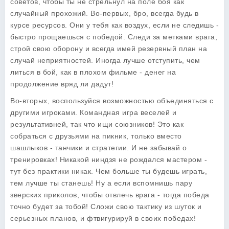
советов, чтобы ты не стрельнул на поле боя как
случайный прохожий. Во-первых, бро, всегда будь в
курсе ресурсов. Они у тебя как воздух, если не следишь -
быстро прощаешься с победой. Следи за метками врага,
строй свою оборону и всегда имей резервный план на
случай неприятностей. Иногда лучше отступить, чем
литься в бой, как в плохом фильме - денег на
продолжение вряд ли дадут!
Во-вторых, воспользуйся возможностью объединяться с
другими игроками. Командная игра веселей и
результативней, так что ищи союзников! Это как
собраться с друзьями на пикник, только вместо
шашлыков - танчики и стратегии. И не забывай о
тренировках! Никакой ниндзя не рождался мастером -
тут без практики никак. Чем больше ты будешь играть,
тем лучше ты станешь! Ну а если вспомнишь пару
зверских приколов, чтобы отвлечь врага - тогда победа
точно будет за тобой! Сложи свою тактику из шуток и
серьезных планов, и фтвигурируй в своих победах!