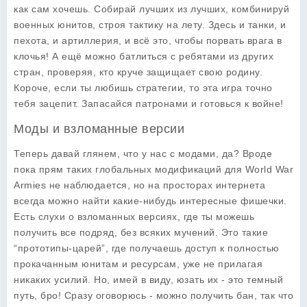
как сам хочешь. Собирай лучших из лучших, комбинируй
военных юнитов, строя тактику на лету. Здесь и танки, и
пехота, и артиллерия, и всё это, чтобы порвать врага в
клочья! А ещё можно батлиться с ребятами из других
стран, проверяя, кто круче защищает свою родину.
Короче, если ты любишь стратегии, то эта игра точно
тебя зацепит. Запасайся патронами и готовься к войне!
Моды и взломанные версии
Теперь давай глянем, что у нас с модами, да? Вроде
пока прям таких глобальных модификаций для
World War
Armies
не наблюдается, но на просторах интернета
всегда можно найти какие-нибудь интересные фишечки.
Есть слухи о взломанных версиях, где ты можешь
получить все подряд, без всяких мучений. Это такие
“прототипы-царей”, где получаешь доступ к полностью
прокачанным юнитам и ресурсам, уже не прилагая
никаких усилий. Но, имей в виду, юзать их - это темный
путь, бро! Сразу оговорюсь - можно получить бан, так что