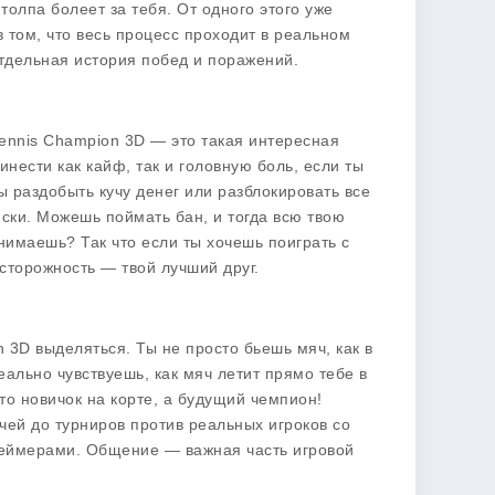
 толпа болеет за тебя. От одного этого уже
в том, что весь процесс проходит в реальном
отдельная история побед и поражений.
ennis Champion 3D
— это такая интересная
нести как кайф, так и головную боль, если ты
ы раздобыть кучу денег или разблокировать все
ски. Можешь поймать бан, и тогда всю твою
онимаешь? Так что если ты хочешь поиграть с
осторожность — твой лучший друг.
n 3D
выделяться. Ты не просто бьешь мяч, как в
еально чувствуешь, как мяч летит прямо тебе в
то новичок на корте, а будущий чемпион!
ей до турниров против реальных игроков со
 геймерами. Общение — важная часть игровой