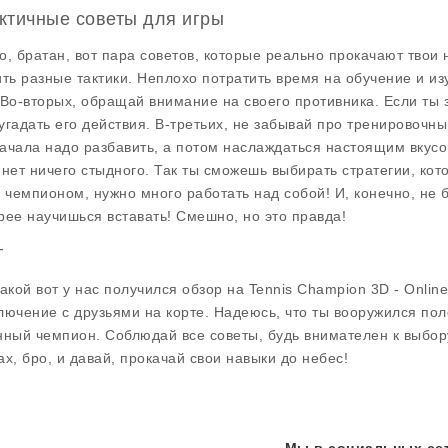
ктичные советы для игры
о, братан, вот пара советов, которые реально прокачают твои 
ить разные тактики. Неплохо потратить время на обучение и из
 Во-вторых, обращай внимание на своего противника. Если ты 
угадать его действия. В-третьих, не забывай про тренировочный
ачала надо разбавить, а потом наслаждаться настоящим вкусо
 нет ничего стыдного. Так ты сможешь выбирать стратегии, ко
ь чемпионом, нужно много работать над собой! И, конечно, не
рее научишься вставать! Смешно, но это правда!
г
такой вот у нас получился обзор на
Tennis Champion 3D - Onlin
лючение с друзьями на корте. Надеюсь, что ты вооружился пол
нный чемпион. Соблюдай все советы, будь внимателен к выбор
ах, бро, и давай, прокачай свои навыки до небес!