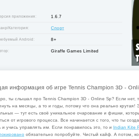
1.6.7
ерсия приложения:
Спорт
анр/Категория:
8+
ребуемый Android:
Giraffe Games Limited
втор:
ая информация об игре Tennis Champion 3D - Onl
бро, ты слышал про
Tennis Champion 3D - Online Sp
? Если нет, 
пнуть на месяцы, а то и годы, потому что она реально крутая!
льных — тут есть своё уникальное очарование и фишки, которы
ться от игрового процесса. Все начинается с того, что ты соз
ь и учись управлять им. Если понравилось это, то и
Indian Kite
локировано
обязательно попробуйте. Чистый кайф. А потом, ко