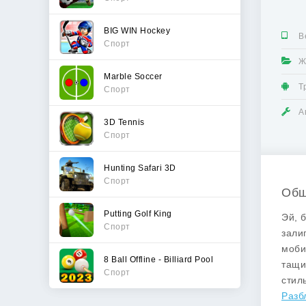
BIG WIN Hockey
В
Спорт
Ж
Marble Soccer
Т
Спорт
А
3D Tennis
Спорт
Hunting Safari 3D
Спорт
Общ
Putting Golf King
Эй, 
Спорт
зали
моби
8 Ball Offline - Billiard Pool
тащи
Спорт
стил
Разб