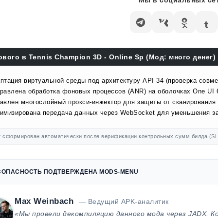
Мы в социальных сет
ового в Tennis Champion 3D - Online Sp (Мод: много денег) 
птация виртуальной среды под архитектуру API 34 (проверка совме
равлена обработка фоновых процессов (ANR) на оболочках One UI 
авлен многослойный прокси-инжектор для защиты от сканирования 
имизирована передача данных через WebSocket для уменьшения за
 сформирован автоматически после верификации контрольных сумм билда (SH
ЗОПАСНОСТЬ ПОДТВЕРЖДЕНА MODS-MENU
Max Weinbach
— Ведущий APK-аналитик
«Мы провели декомпиляцию данного мода через JADX. К