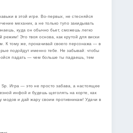
навыки в этой игре. Во-первых, не стесняйся
учение механик, а не только тупо закидывать
знаешь, куда он обычно бьет, сможешь легко
 режим! Это твоя основа, как крутой для виски
м. К тому же, прокачивай своего персонажа — в
торые подойдут именно тебе. Не забывай: чтобы
 бойся падать — чем больше ты падаешь, тем
e Sp
. Игра — это не просто забава, а настоящее
езной инфой и будешь щеголять на корте, как
у модов и дай жару своим противникам! Удачи в