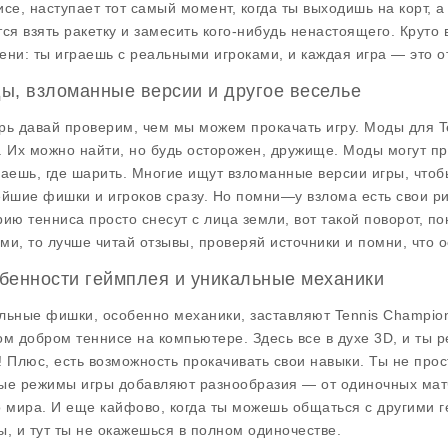
исе, наступает тот самый момент, когда ты выходишь на корт, а
тся взять ракетку и замесить кого-нибудь ненастоящего. Круто 
ени: ты играешь с реальными игроками, и каждая игра — это 
ы, взломанные версии и другое веселье
рь давай проверим, чем мы можем прокачать игру. Моды для
T
. Их можно найти, но будь осторожен, дружище. Моды могут при
наешь, где шарить. Многие ищут взломанные версии игры, чтоб
ейшие фишки и игроков сразу. Но помни—у взлома есть свои ри
рию тенниса просто снесут с лица земли, вот такой поворот, п
ми, то лучше читай отзывы, проверяй источники и помни, что 
бенности геймплея и уникальные механики
льные фишки, особенно механики, заставляют
Tennis Champio
ом добром теннисе на компьютере. Здесь все в духе 3D, и ты р
! Плюс, есть возможность прокачивать свои навыки. Ты не прос
ые режимы игры добавляют разнообразия — от одиночных матч
о мира. И еще кайфово, когда ты можешь общаться с другими
ы, и тут ты не окажешься в полном одиночестве.