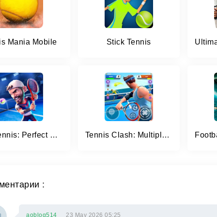
is Mania Mobile
Stick Tennis
Mini Tennis: Perfect Smash
Tennis Clash: Multiplayer Game
ментарии :
aoblog514
23 May 2026 05:25