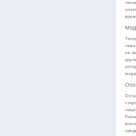
тенн
хоче
врем
Мод
Тепе
тема
не з
крут
исто
мода
Осо
Оста
стар
лицо
Разн
всег
сред