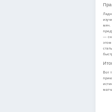
Пра
Ладн
изуч
мяч.
пред
— сн
этом
стат
быст
Ито
Вот 
прик
исти
матч