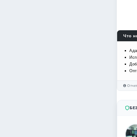
Что н
Ада
Исп
Доб
Опт
Отчет
БЕ