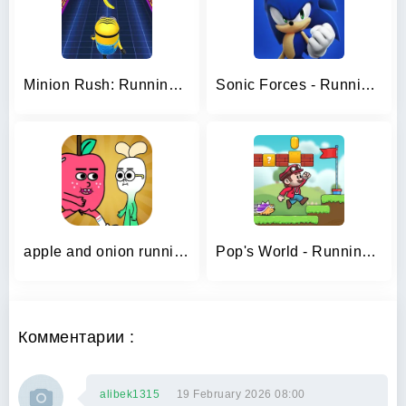
Minion Rush: Running Game
Sonic Forces - Running Game
apple and onion running game
Pop's World - Running game
Комментарии :
alibek1315
19 February 2026 08:00