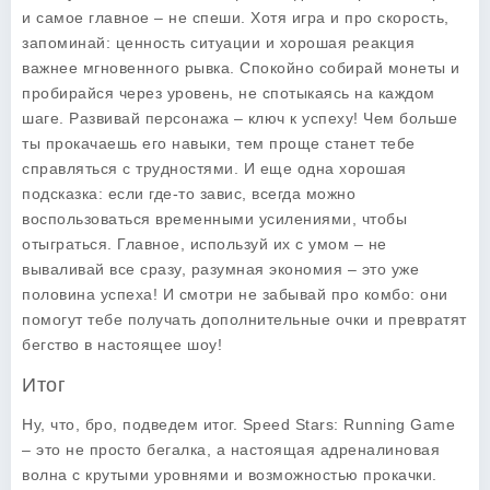
и самое главное – не спеши. Хотя игра и про скорость,
запоминай: ценность ситуации и хорошая реакция
важнее мгновенного рывка. Спокойно собирай монеты и
пробирайся через уровень, не спотыкаясь на каждом
шаге. Развивай персонажа – ключ к успеху! Чем больше
ты прокачаешь его навыки, тем проще станет тебе
справляться с трудностями. И еще одна хорошая
подсказка: если где-то завис, всегда можно
воспользоваться временными усилениями, чтобы
отыграться. Главное, используй их с умом – не
вываливай все сразу, разумная экономия – это уже
половина успеха! И смотри не забывай про комбо: они
помогут тебе получать дополнительные очки и превратят
бегство в настоящее шоу!
Итог
Ну, что, бро, подведем итог.
Speed Stars: Running Game
– это не просто бегалка, а настоящая адреналиновая
волна с крутыми уровнями и возможностью прокачки.