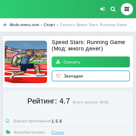
Mods-menu.com
»
Спорт
» Скачать Speed Stars: Running Game мод много денег на Андроид бесплатно
Speed Stars: Running Game
(Мод: много денег)
Скачать
Закладки
Рейтинг: 4.7
Всего оценок: 6600
1.5.6
Версия приложения:
Спорт
Жанр/Категория: