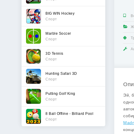
BIG WIN Hockey
В
Спорт
Ж
Marble Soccer
Т
Спорт
А
3D Tennis
Спорт
Hunting Safari 3D
Спорт
Опи
Putting Golf King
Эй, 
Спорт
одно
авто
8 Ball Offline - Billiard Pool
соби
Спорт
Madn
конц