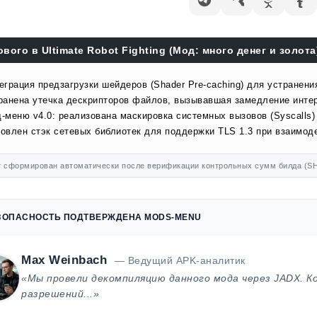
ового в Ultimate Robot Fighting (Мод: много денег и золота)
еграция предзагрузки шейдеров (Shader Pre-caching) для устранени
ранена утечка дескрипторов файлов, вызывавшая замедление инте
-меню v4.0: реализована маскировка системных вызовов (Syscalls)
овлен стэк сетевых библиотек для поддержки TLS 1.3 при взаимоде
 сформирован автоматически после верификации контрольных сумм билда (SH
ЗОПАСНОСТЬ ПОДТВЕРЖДЕНА MODS-MENU
Max Weinbach
— Ведущий APK-аналитик
«Мы провели декомпиляцию данного мода через JADX. К
разрешений...»