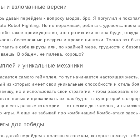
ы и взломанные версии
рь давай перейдем к вопросу модов, бро. Я погуглил и покопал
ate Robot Fighting
. Но не переживай, ребята с удовольствием
 тебе такое преимущество, что противники не зна будут, откуда
чаешь бесконечные ресурсы и прочие ништяки. Только вот бы
т таить в себе вирусы или, по крайней мере, трудности с безоп
иваешь. В общем, не палева, хорошо?
мплей и уникальные механики
касается самого геймплея, то тут начинается настоящая жесть
ый из которых имеет свои уникальные способности и стиль боя
ивнику, но и использовать свои стратегии, чтобы разорвать ег
авать новые и прокачивать их, как будто ты супергерой с сюрпр
йцов есть разные категории — от легких до тяжелых, и ты може
ю игры. А еще не забывай про комбинации! Комбо-атаки здесь 
еты для победы
рь давай перейдем к полезным советам, которые помогут тебе 