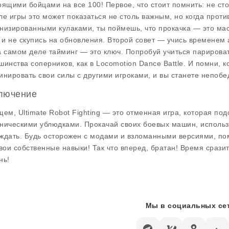
оящими бойцами на все 100! Первое, что стоит помнить: не сто
ле игры это может показаться не столь важным, но когда прот
низированными кулаками, ты поймешь, что прокачка — это маст
, и не скупись на обновления. Второй совет — учись временем 
а самом деле тайминг — это ключ. Попробуй учиться парироват
шинства соперников, как в Locomotion Dance Battle. И помни, 
инировать свои силы с другими игроками, и вы станете непоб
лючение
щем, Ultimate Robot Fighting — это отменная игра, которая по
ническими ублюдками. Прокачай своих боевых машин, использ
ждать. Будь осторожен с модами и взломанными версиями, пом
твои собственные навыки! Так что вперед, братан! Время сразит
нь!
Мы в социальных сет