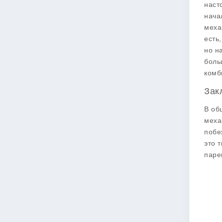
наст
нача
меха
есть
но н
боль
комб
Зак
В об
меха
побе
это 
паре