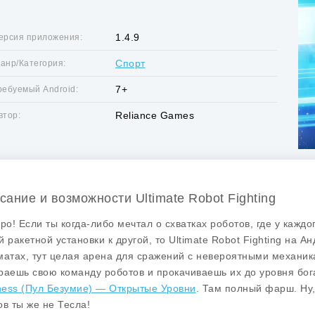
1.4.9
ерсия приложения:
Спорт
анр/Категория:
7+
ребуемый Android:
Reliance Games
втор:
сание и возможности Ultimate Robot Fighting
бро! Если ты когда-либо мечтал о схватках роботов, где у каждо
й ракетной установки к другой, то
Ultimate Robot Fighting
на Анд
матах, тут целая арена для сражений с невероятными механик
раешь свою команду роботов и прокачиваешь их до уровня бог
ess (Пул Безумие) — Открытые Уровни
. Там полный фарш. Ну,
ов ты же не Тесла!