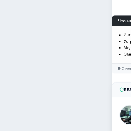
Что н
Инт
Уст
Мод
Обн
Отчет
БЕ