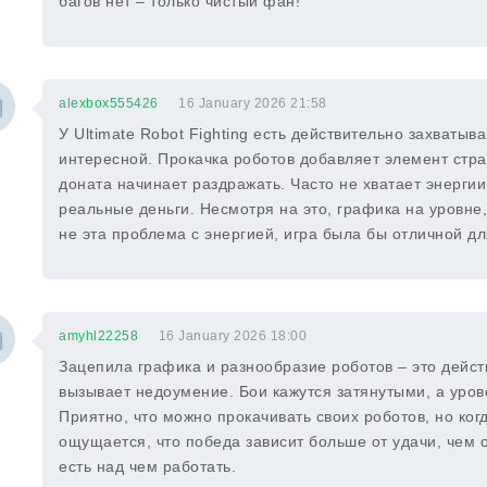
багов нет – только чистый фан!
alexbox555426
16 January 2026 21:58
У Ultimate Robot Fighting есть действительно захваты
интересной. Прокачка роботов добавляет элемент страт
доната начинает раздражать. Часто не хватает энергии
реальные деньги. Несмотря на это, графика на уровне
не эта проблема с энергией, игра была бы отличной д
amyhl22258
16 January 2026 18:00
Зацепила графика и разнообразие роботов – это дейст
вызывает недоумение. Бои кажутся затянутыми, а урове
Приятно, что можно прокачивать своих роботов, но ко
ощущается, что победа зависит больше от удачи, чем о
есть над чем работать.