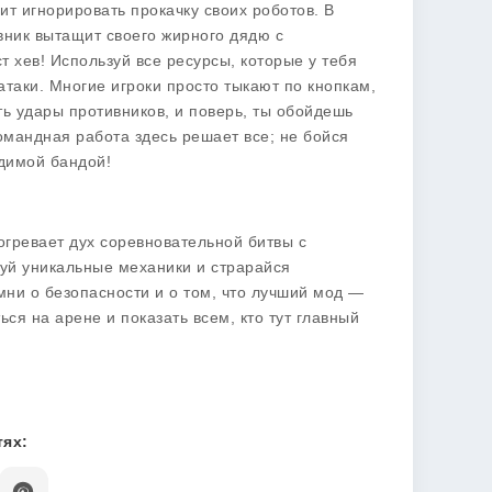
ит игнорировать прокачку своих роботов. В
ивник вытащит своего жирного дядю с
 хев! Используй все ресурсы, которые у тебя
атаки. Многие игроки просто тыкают по кнопкам,
ь удары противников, и поверь, ты обойдешь
командная работа здесь решает все; не бойся
едимой бандой!
догревает дух соревновательной битвы с
уй уникальные механики и страрайся
ни о безопасности и о том, что лучший мод —
ься на арене и показать всем, кто тут главный
ях: