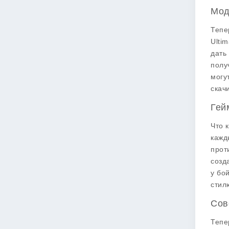
Мод
Тепе
Ultim
дать
полу
могу
скач
Гей
Что 
кажд
прот
созд
у бо
стил
Сов
Тепе