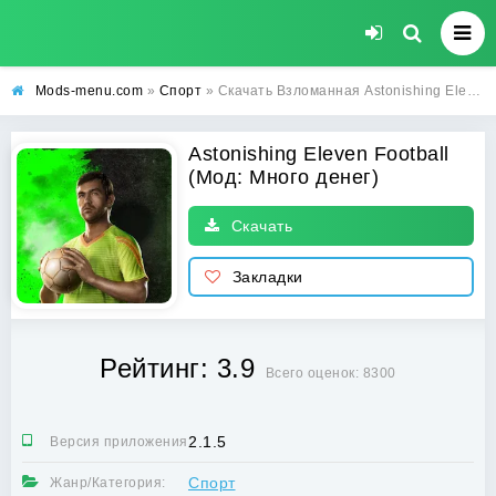
Mods-menu.com
»
Спорт
» Скачать Взломанная Astonishing Eleven Football на Андроид (Много денег) бесплатно
Astonishing Eleven Football
(Мод: Много денег)
Скачать
Закладки
Рейтинг: 3.9
Всего оценок: 8300
2.1.5
Версия приложения:
Спорт
Жанр/Категория: