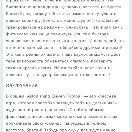
игроков! Тут тебе точно не пригодится правило «На
биологии не делал домашку, значит, веселей не будет».
Каждый раз, когда у тебя есть возможность улучшить
навыки своих футболистов, используй её! Не забывай
тренироваться на режиме «Тренировка», это прям как с
фитнесом: чем чаще тренируешься, тем быстрее
справишься с элементарными вещами. И последний, но
не менее важный совет – общайся с другими игроками!
Это как в реальной жизни; лишь кружок знакомств даст
тебе возможность обменяться опытом и проверить
тактики против других. Не стесняйся, даже если ты
новичок, тут все супер классные и готовы помочь!
Заключение
В общем, Astonishing Eleven Football — это классная
игра, которая способна затянуть тебя на долгие часы
чудесного игрового процесса. С геймплейными
фишками, уникальными механиками и возможностью
прокачивать свою команду, ты будешь в полном
восторге, братан! Забудь про скуку, все ждут именно