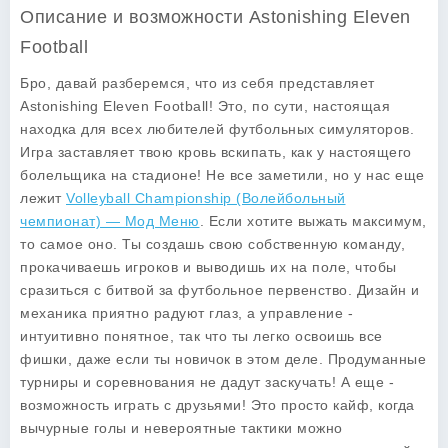
Описание и возможности Astonishing Eleven
Football
Бро, давай разберемся, что из себя представляет
Astonishing Eleven Football! Это, по сути, настоящая
находка для всех любителей футбольных симуляторов.
Игра заставляет твою кровь вскипать, как у настоящего
болельщика на стадионе! Не все заметили, но у нас еще
лежит
Volleyball Championship (Волейбольный
чемпионат) — Мод Меню
. Если хотите выжать максимум,
то самое оно. Ты создашь свою собственную команду,
прокачиваешь игроков и выводишь их на поле, чтобы
сразиться с битвой за футбольное первенство. Дизайн и
механика приятно радуют глаз, а управление -
интуитивно понятное, так что ты легко освоишь все
фишки, даже если ты новичок в этом деле. Продуманные
турниры и соревнования не дадут заскучать! А еще -
возможность играть с друзьями! Это просто кайф, когда
вычурные голы и невероятные тактики можно