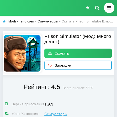
Mods-menu.com
»
Симуляторы
» Скачать Prison Simulator Взлом (Много денег) на Андроид бесплатно
Prison Simulator (Мод: Много
денег)
Скачать
Закладки
Рейтинг: 4.5
Всего оценок: 6300
1.9.9
Версия приложения:
Симуляторы
Жанр/Категория: