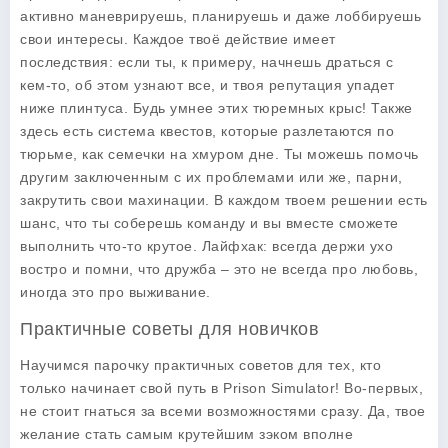
активно маневрируешь, планируешь и даже лоббируешь
свои интересы. Каждое твоё действие имеет
последствия: если ты, к примеру, начнешь драться с
кем-то, об этом узнают все, и твоя репутация упадет
ниже плинтуса. Будь умнее этих тюремных крыс! Также
здесь есть система квестов, которые разлетаются по
тюрьме, как семечки на хмуром дне. Ты можешь помочь
другим заключенным с их проблемами или же, парни,
закрутить свои махинации. В каждом твоем решении есть
шанс, что ты соберешь команду и вы вместе сможете
выполнить что-то крутое. Лайфхак: всегда держи ухо
востро и помни, что дружба – это не всегда про любовь,
иногда это про выживание.
Практичные советы для новичков
Научимся парочку практичных советов для тех, кто
только начинает свой путь в Prison Simulator! Во-первых,
не стоит гнаться за всеми возможностями сразу. Да, твое
желание стать самым крутейшим зэком вполне