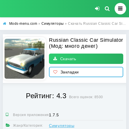
Mods-menu.com
»
Симуляторы
» Скачать Russian Classic Car Simulator Взлом (много денег) на Андроид бесплатно
Russian Classic Car Simulator
(Мод: много денег)
Скачать
Закладки
Рейтинг: 4.3
Всего оценок: 8500
1.7.5
Версия приложения:
Симуляторы
Жанр/Категория: