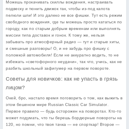
Можешь прокачивать скиллы вождения, настраивать
подвеску и тюнить движок так, чтобы из-под капота
пелюли шли! И это далеко не все фишки. Тут есть режим
свободного вождения, где ты можешь просто кататься по
городу, как по старым добрым временам или выполнять
миссии типа доставок и гонок. К тому же, нельзя
забывать про атмосферный радио — тут и старые хиты,
и смешные разговоры! О, и не забудь про фишку с
поломкой автомобиля! Если не аккуратно водить, то не
избежать «светофорного неудачи», так что, учись, как не
разбить школьный зафигумер на первом повороте.
Советы для новичков: как не упасть в грязь
лицом?
Окей, бро, настало время поговорить о том, как выжить в
этом бешеном мире
Russian Classic Car Simulator
.
Первое правило — будь осторожен на поворотах. Кто-то
может подумать, что ты берешь бордюрные повороты на
120, но помни, что твоя тачка — не спорткар! Второе —