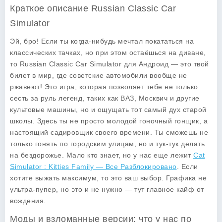
Краткое описание Russian Classic Car
Simulator
Эй, бро! Если ты когда-нибудь мечтал покататься на
классических тачках, но при этом остаёшься на диване,
то
Russian Classic Car Simulator
для Андроид — это твой
билет в мир, где советские автомобили вообще не
ржавеют! Это игра, которая позволяет тебе не только
сесть за руль легенд, таких как
ВАЗ
,
Москвич
и другие
культовые машины, но и ощущать тот самый дух старой
школы. Здесь ты не просто молодой гоночный гонщик, а
настоящий садировщик своего времени. Ты сможешь не
только гонять по городским улицам, но и тук-тук делать
на бездорожье. Мало кто знает, но у нас еще лежит
Cat
Simulator : Kitties Family — Все Разблокировано
. Если
хотите выжать максимум, то это ваш выбор. Графика не
ультра-пупер, но это и не нужно — тут главное кайф от
вождения.
Моды и взломанные версии: что у нас по