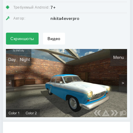
7+
Требуемый Android:
nikita4everpro
Автор:
Скриншоты
Видео