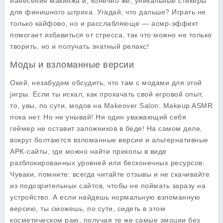
нанесения макияжа и, конечно же, уникальные стикеры
для финишного штриха. Угадай, что дальше? Играть не
только кайфово, но и расслабляюще — асмр-эффект
помогает избавиться от стресса, так что можно не только
творить, но и получать знатный релакс!
Моды и взломанные версии
Окей, незабудем обсудить, что там с модами для этой
jигры. Если ты искал, как прокачать свой игровой опыт,
то, увы, по сути, модов на
Makeover Salon: Makeup ASMR
пока нет. Но не унывай! Ни один уважающий себя
геймер не оставит заложников в беде! На самом деле,
вокруг болтаются взломанные версии и альтернативные
APK-сайты, где можно найти приколы в виде
разблокированных уровней или бесконечных ресурсов.
Чуваки, помните: всегда читайте отзывы и не скачивайте
из подозрительных сайтов, чтобы не поймать заразу на
устройство. А если найдешь нормальную взломанную
версию, ты сможешь, по сути, сидеть в этом
косметическом раю, получая те же самые эмоции без