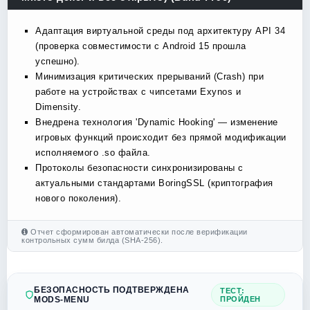
Адаптация виртуальной среды под архитектуру API 34
(проверка совместимости с Android 15 прошла
успешно).
Минимизация критических прерываний (Crash) при
работе на устройствах с чипсетами Exynos и
Dimensity.
Внедрена технология 'Dynamic Hooking' — изменение
игровых функций происходит без прямой модификации
исполняемого .so файла.
Протоколы безопасности синхронизированы с
актуальными стандартами BoringSSL (криптография
нового поколения).
Отчет сформирован автоматически после верификации
контрольных сумм билда (SHA-256).
БЕЗОПАСНОСТЬ ПОДТВЕРЖДЕНА
ТЕСТ:
MODS-MENU
ПРОЙДЕН