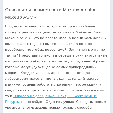
Описание и возможности Makeover salon:
Makeup ASMR
Бро, если ты ищешь что-то, что не просто забивает
голову, а реально зацепит — загляни в
Makeover Salon:
Makeup ASMR
! Это не просто игра, а целый космический
салон красоты, где ты сможешь пойти на полное
преображение любых персонажей. Звучит как мечта, не
так ли? Представь только: ты берёшь в руки виртуальные
инструменты, выбираешь косметику и создаёшь образы,
которые могут удивить даже самых привередливых
модниц. Каждый уровень игры – это настоящая
лаборатория красоты, где ты, как настоящий мастер
макияжа, будешь работать с разными персонажами, у
каждого из которых своя история. Если понравилось это,
то и
Dungeon Knight (Данжен Найт) — Бесконечные
Ресурсы
точно зайдет. Один из лучших. С каждым новым
уровнем ты открываешь новые техники, способы