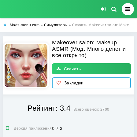
Mods-menu.com
»
Симуляторы
» Скачать Makeover salon: Makeup ASMR взлом (Много денег и все открыто) на андроид
Makeover salon: Makeup
ASMR (Мод: Много денег и
все открыто)
Скачать
Закладки
Рейтинг: 3.4
Всего оценок: 2700
0.7.3
Версия приложения: