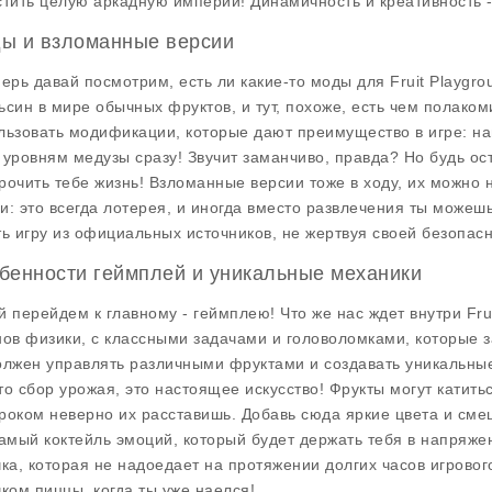
стить целую аркадную империи! Динамичность и креативность - в
ы и взломанные версии
перь давай посмотрим, есть ли какие-то моды для
Fruit Playgro
ьсин в мире обычных фруктов, и тут, похоже, есть чем полаком
льзовать модификации, которые дают преимущество в игре: на
 уровням медузы сразу! Звучит заманчиво, правда? Но будь о
рочить тебе жизнь! Взломанные версии тоже в ходу, их можно 
и: это всегда лотерея, и иногда вместо развлечения ты може
ть игру из официальных источников, не жертвуя своей безопасн
бенности геймплей и уникальные механики
й перейдем к главному -
геймплею
! Что же нас ждет внутри
Fru
нов физики, с классными задачами и головоломками, которые з
олжен управлять различными фруктами и создавать уникальные
то сбор урожая, это настоящее искусство! Фрукты могут катитьс
роком неверно их расставишь. Добавь сюда яркие цвета и сме
самый коктейль эмоций, который будет держать тебя в напряже
чка, которая не надоедает на протяжении долгих часов игровог
чком пиццы, когда ты уже наелся!