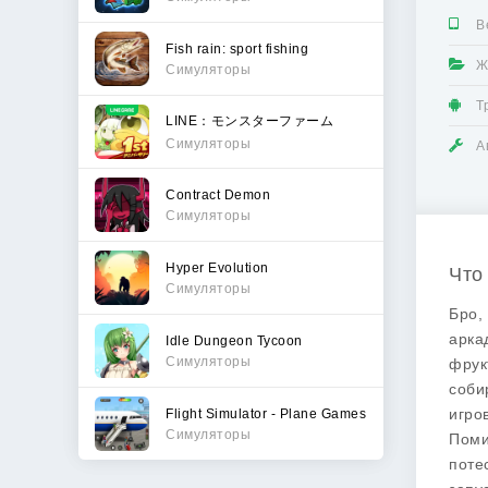
В
Fish rain: sport fishing
Ж
Симуляторы
Т
LINE：モンスターファーム
Симуляторы
А
Contract Demon
Симуляторы
Hyper Evolution
Что 
Симуляторы
Бро,
арка
Idle Dungeon Tycoon
Симуляторы
фрук
соби
игро
Flight Simulator - Plane Games
Симуляторы
Поми
поте