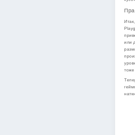
Пра
Итак
Play
прив
или 
разм
прои
уров
тоже
Тепе
гейм
натк