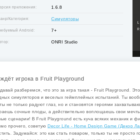
1.6.8
ерсия приложения:
Симуляторы
анр/Категория:
7+
ребуемый Android:
ONRI Studio
втор:
ждёт игрока в Fruit Playground
 давай разберемся, что это за игра такая -
Fruit Playground
. Эт
дных симуляторов и веселых геймплейных испытаний. Ты вообще
ты не только радуют глаз, но и становятся героями захватыва
раешь сочные плоды, а действительно воплощаешь свои мечты 
вые сценарии! В
Fruit Playground
есть куча всяких механик и ф
мо прочего, советую
Decor Life - Home Design Game (Декор 
стить. Задумайся: это как стать поваром, только ты не просто