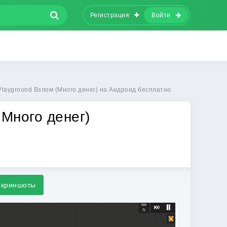
Регистрация
Войти
 Playground Взлом (Много денег) на Андроид бесплатно
 Много денег)
криншоты