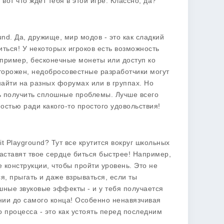
от что ждет тебя в этой игре. Классно, да?
und
. Да, дружище, мир модов - это как сладкий
иться! У некоторых игроков есть возможность
пример, бесконечные монеты или доступ ко
сторожен, недобросовестные разработчики могут
найти на разных форумах или в группах. Но
шь получить сплошные проблемы. Лучше всего
остью ради какого-то простого удовольствия!
it Playground
? Тут все крутится вокруг школьных
аставят твое сердце биться быстрее! Например,
 конструкции, чтобы пройти уровень. Это не
я, прыгать и даже взрываться, если ты
шные звуковые эффекты - и у тебя получается
нии до самого конца! Особенно ненавязчивая
о процесса - это как устоять перед последним