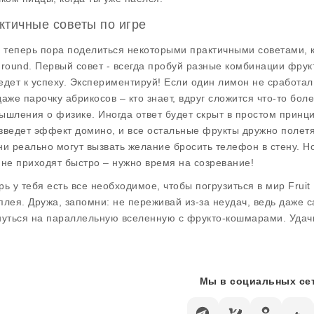
ктичные советы по игре
, теперь пора поделиться некоторыми практичными советами, 
ground
. Первый совет - всегда пробуй разные комбинации фрукт
едет к успеху. Экспериментируй! Если один лимон не сработал
даже парочку абрикосов – кто знает, вдруг сложится что-то бол
ышления о физике. Иногда ответ будет скрыт в простом принци
зведет эффект домино, и все остальные фрукты дружно полетят
ни реально могут вызвать желание бросить телефон в стену. Но
 не приходят быстро – нужно время на созревание!
рь у тебя есть все необходимое, чтобы погрузиться в мир
Fruit
плея. Дружа, запомни: не переживай из-за неудач, ведь даже 
нуться на параллельную вселенную с фрукто-кошмарами. Удач
Мы в социальных сет