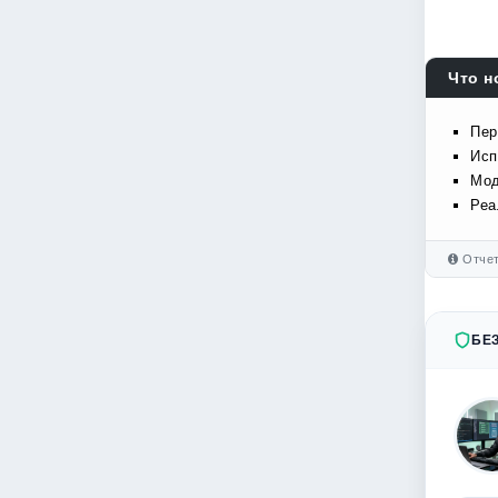
Что н
Пер
Исп
Мод
Реа
Отчет
БЕ