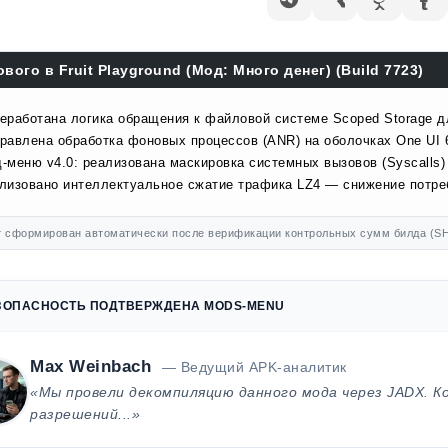
ового в Fruit Playground (Мод: Много денег) (Build 7723)
еработана логика обращения к файловой системе Scoped Storage д
равлена обработка фоновых процессов (ANR) на оболочках One UI 
-меню v4.0: реализована маскировка системных вызовов (Syscalls)
лизовано интеллектуальное сжатие трафика LZ4 — снижение потр
 сформирован автоматически после верификации контрольных сумм билда (SH
ЗОПАСНОСТЬ ПОДТВЕРЖДЕНА MODS-MENU
Max Weinbach
— Ведущий APK-аналитик
«Мы провели декомпиляцию данного мода через JADX. К
разрешений...»