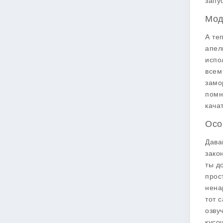
запу
Мод
А те
апел
испо
всем
замо
помн
кача
Осо
Дава
зако
ты д
прос
нена
тот 
озву
кусо