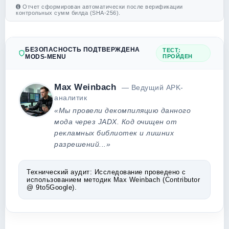
Отчет сформирован автоматически после верификации
контрольных сумм билда (SHA-256).
БЕЗОПАСНОСТЬ ПОДТВЕРЖДЕНА
ТЕСТ:
MODS-MENU
ПРОЙДЕН
Max Weinbach
— Ведущий APK-
аналитик
«Мы провели декомпиляцию данного
мода через JADX. Код очищен от
рекламных библиотек и лишних
разрешений...»
Технический аудит:
Исследование проведено с
использованием методик Max Weinbach (Contributor
@ 9to5Google).