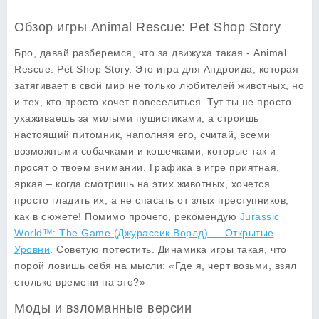
Обзор игры Animal Rescue: Pet Shop Story
Бро, давай разберемся, что за движуха такая - Animal
Rescue: Pet Shop Story. Это игра для Андроида, которая
затягивает в свой мир не только любителей животных, но
и тех, кто просто хочет повеселиться. Тут ты не просто
ухаживаешь за милыми пушистиками, а строишь
настоящий питомник, наполняя его, считай, всеми
возможными собачками и кошечками, которые так и
просят о твоем внимании. Графика в игре приятная,
яркая – когда смотришь на этих животных, хочется
просто гладить их, а не спасать от злых преступников,
как в сюжете! Помимо прочего, рекомендую
Jurassic
World™: The Game (Джурассик Ворлд) — Открытые
Уровни
. Советую потестить. Динамика игры такая, что
порой ловишь себя на мысли: «Где я, черт возьми, взял
столько времени на это?»
Моды и взломанные версии