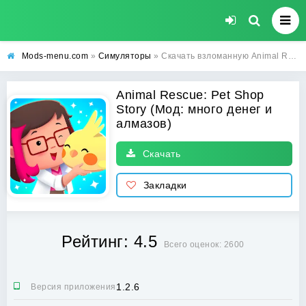
Mods-menu.com
»
Симуляторы
» Скачать взломанную Animal Rescue: Pet Shop Story на много денег и алмазов для Андроид
Animal Rescue: Pet Shop
Story (Мод: много денег и
алмазов)
Скачать
Закладки
Рейтинг: 4.5
Всего оценок: 2600
1.2.6
Версия приложения: