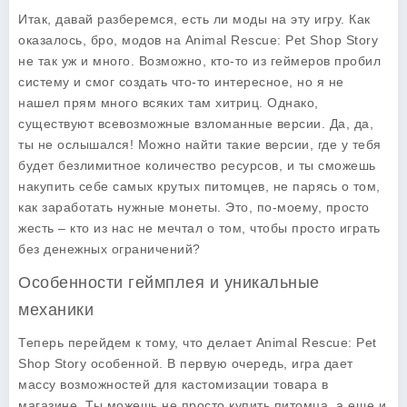
Итак, давай разберемся, есть ли моды на эту игру. Как
оказалось, бро, модов на Animal Rescue: Pet Shop Story
не так уж и много. Возможно, кто-то из геймеров пробил
систему и смог создать что-то интересное, но я не
нашел прям много всяких там хитриц. Однако,
существуют всевозможные взломанные версии. Да, да,
ты не ослышался! Можно найти такие версии, где у тебя
будет безлимитное количество ресурсов, и ты сможешь
накупить себе самых крутых питомцев, не парясь о том,
как заработать нужные монеты. Это, по-моему, просто
жесть – кто из нас не мечтал о том, чтобы просто играть
без денежных ограничений?
Особенности геймплея и уникальные
механики
Теперь перейдем к тому, что делает Animal Rescue: Pet
Shop Story особенной. В первую очередь, игра дает
массу возможностей для кастомизации товара в
магазине. Ты можешь не просто купить питомца, а еще и