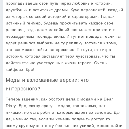
прокладываешь свой путь через любовные истории,
дружбушки и всяческие драмы. Куча персонажей, каждый
из которых со своей историей и характерами. Ты, как
истинный геймер, будешь просчитывать каждое свое
решение, ведь даже малейший шаг может привести к
неожиданным последствиям. И тут нет пощады, если ты
вдруг решился выбрать не ту реплику, готовься к тому,
что все может пойти наперекосяк. По сути, это игра-
история, которая заставляет тебя чувствовать, что ты
действительно участвуешь в жизни героев. Очень
кайфово, бро!
Моды и взломанные версии: что
интересного?
Теперь заценим, как обстоят дела с модами на
Dear
Diary
. Бро, скажу сразу – модов, как таковых, нет
никаких, но есть ребята, которые шарят во взломах. Да-
да, именно так, если ты хочешь получить доступ ко
всему крутому контенту без лишних усилий, можно найти