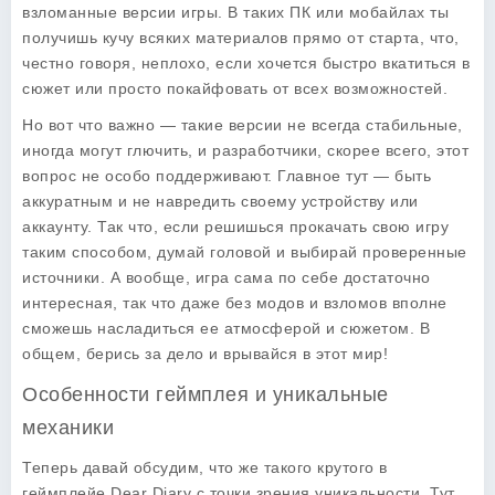
взломанные версии игры. В таких ПК или мобайлах ты
получишь кучу всяких материалов прямо от старта, что,
честно говоря, неплохо, если хочется быстро вкатиться в
сюжет или просто покайфовать от всех возможностей.
Но вот что важно — такие версии не всегда стабильные,
иногда могут глючить, и разработчики, скорее всего, этот
вопрос не особо поддерживают. Главное тут — быть
аккуратным и не навредить своему устройству или
аккаунту. Так что, если решишься прокачать свою игру
таким способом, думай головой и выбирай проверенные
источники. А вообще, игра сама по себе достаточно
интересная, так что даже без модов и взломов вполне
сможешь насладиться ее атмосферой и сюжетом. В
общем, берись за дело и врывайся в этот мир!
Особенности геймплея и уникальные
механики
Теперь давай обсудим, что же такого крутого в
геймплейе
Dear Diary
с точки зрения уникальности. Тут