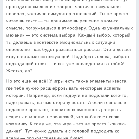
проводится смешение жанров: частично визуальная
новелла, частично симулятор отношений. Ты не просто
читаешь текст — ты принимаешь решение в ком-то
смысле, погружаешься в атмосферу. Одна из уникальных
механик — это система выбора. Каждый выбор, который
ты делаешь в контексте эмоциональных ситуаций,
определяет, как будет развиваться рассказ. Это и делает
игру настолько интригующей. Подобрать слова, выбрать
подходящий ответ — и вот уже последствия за тобой!
Жестко, да?
Но это еще не всё! У игры есть также элементы квеста,
где тебе нужно расшифровывать некоторые аспекты
истории. Например, если подруги не поделили кого-то,
надо решать, на чью сторону встать. А если глянешь в
недавнее прошлое, появится возможность раскрыть
секреты и мнения персонажей, что добавляет свою
изюминку. К тому же, эта игра - это не просто "кликаю-
да-нет". Тут нужно думать и с головой подходить ко
всему — прокрастинации не будет!