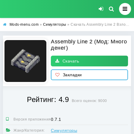
Mods-menu.com
»
Симуляторы
» Скачать Assembly Line 2 Взлом (Много денег) на Андроид бесплатно
Assembly Line 2 (Мод: Много
денег)
Скачать
Закладки
Рейтинг: 4.9
Всего оценок: 9000
0.7.1
Версия приложения:
Симуляторы
Жанр/Категория: