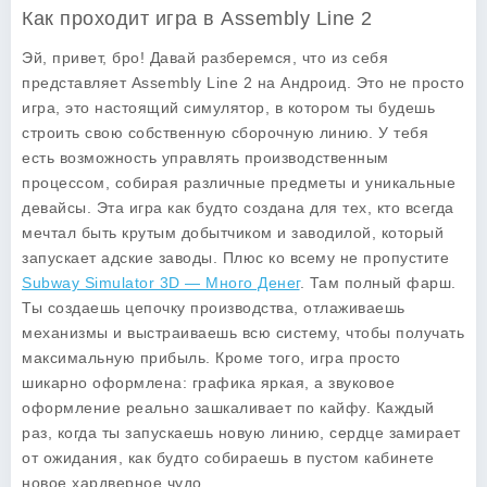
Как проходит игра в Assembly Line 2
Эй, привет, бро! Давай разберемся, что из себя
представляет
Assembly Line 2
на Андроид. Это не просто
игра, это настоящий симулятор, в котором ты будешь
строить свою собственную сборочную линию. У тебя
есть возможность управлять производственным
процессом, собирая различные предметы и уникальные
девайсы. Эта игра как будто создана для тех, кто всегда
мечтал быть крутым добытчиком и заводилой, который
запускает адские заводы. Плюс ко всему не пропустите
Subway Simulator 3D — Много Денег
. Там полный фарш.
Ты создаешь цепочку производства, отлаживаешь
механизмы и выстраиваешь всю систему, чтобы получать
максимальную прибыль. Кроме того, игра просто
шикарно оформлена: графика яркая, а звуковое
оформление реально зашкаливает по кайфу. Каждый
раз, когда ты запускаешь новую линию, сердце замирает
от ожидания, как будто собираешь в пустом кабинете
новое хардверное чудо.