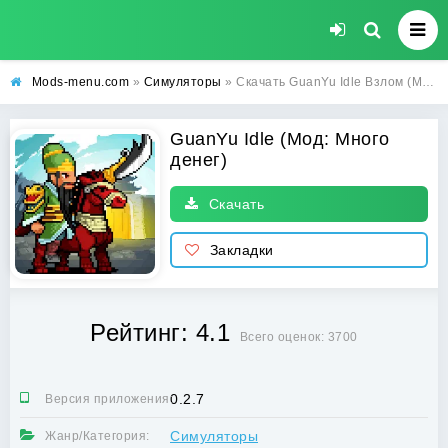
Mods-menu.com
»
Симуляторы
» Скачать GuanYu Idle Взлом (Много денег) на Андроид бесплатно
GuanYu Idle (Мод: Много
денег)
Скачать
Закладки
Рейтинг: 4.1
Всего оценок: 3700
0.2.7
Версия приложения:
Симуляторы
Жанр/Категория: