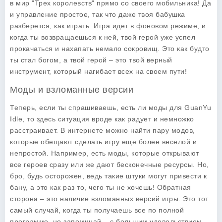
в мир "Трех королевств" прямо со своего мобильника! Да
и управление простое, так что даже твоя бабушка
разберется, как играть. Игра идет в фоновом режиме, и
когда ты возвращаешься к ней, твой герой уже успел
прокачаться и нахапать немало сокровищ. Это как будто
ты стал богом, а твой герой – это твой верный
инструмент, который нагибает всех на своем пути!
Моды и взломанные версии
Теперь, если ты спрашиваешь, есть ли
моды
для
GuanYu
Idle
, то здесь ситуация вроде как радует и немножко
расстраивает. В интернете можно найти пару модов,
которые обещают сделать игру еще более веселой и
непростой. Например, есть моды, которые открывают
все героев сразу или же дают бесконечные ресурсы. Но,
бро, будь осторожен, ведь такие штуки могут привести к
бану, а это как раз то, чего ты не хочешь! Обратная
сторона – это наличие взломанных версий игры. Это тот
самый случай, когда ты получаешь все по полной
программе, но запоминай – с большим удовольствием