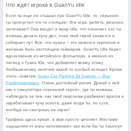
Что ждёт игрока в GuanYu Idle
Если ты еще не слышал про
GuanYu Idle
, то, серьезно,
ты пропустил что-то стоящее! Эта игра, ребята, реально
затягивает! Она входит в жанр idle, что означает, что ты
можешь делать кучу дел, пока твой герой качается и
собирает лут. Все, что нужно – это немного терпения и
желание быть настоящим геймером.
GuanYu Idle
берет
вдохновение из китайского фольклора, а именно из
легенд о Гуань Юе, что добавляет всему этому
безбашенному занятию какой-то особый колорит. Кроме
этого, советую
Super Car Parking 3d Games — Все
Разблокировано
. Очень достойный релиз. Думай о ней
как о симуляторе «прокачай героя», где ты можешь
наблюдать за тем, как твой персонаж разбивает врагов и
зарабатывает кучу золота, даже когда ты, по сути,
вообще не смотришь на экран!
Графика здесь яркая, а звук просто цепляет. Местами
ощущения от игры напоминают, как если бы ты прыгнул