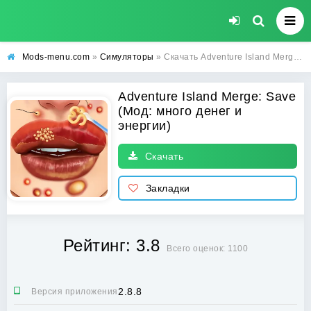
Mods-menu.com
»
Симуляторы
» Скачать Adventure Island Merge: Save взлом на много денег и энергии на Андроид бесплатно
Adventure Island Merge: Save
(Мод: много денег и
энергии)
Скачать
Закладки
Рейтинг: 3.8
Всего оценок: 1100
2.8.8
Версия приложения: