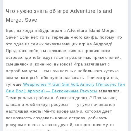
Что нужно знать об игре Adventure Island
Merge: Save
Бро, ты когда-нибудь играл в
Adventure Island Merge:
Save
? Если нет, то ты теряешь много кайфа, потому что
это одна из самых захватывающих игр на Андроид!
Представь себе, ты оказываешься на тропическом
острове, где тебя ждут тысячи различных приключений,
смешнявок и, конечно, вызовов! Игра затягивает с
первой минуты — ты начинаешь с небольшого кусочка
земли, который тебе нужно развивать. Присмотритесь,
тут еще
Weaphones™ Gun Sim Vol1 Armory (Уипхоунс Ган
Сим Вол1 Армори) — Бесконечные Ресурсы
завалялся.
Тема реально рабочая. А как это делать? Правильно,
сливая и комбинируя ресурсы — тут уже начинается
настоящая жесть! Чё-то вроде магии, которая дает
возможность создавать новые острова, добывать
ресурсы и спасать своих друзей, которые почему-то