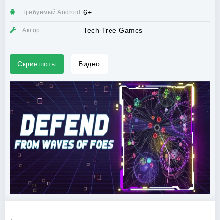
6+
Требуемый Android:
Tech Tree Games
Автор:
Скриншоты
Видео