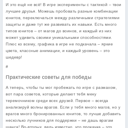
И это ещё не всё! В игре эксперименты с тактикой – твои
лучшие друзья. Можешь пробовать разные комбинации
юнитов, переключаться между различными стратегиями
защиты и даже тут же развивать их навыки. Есть много
типов юнитов – от магов до воинов, и каждый из них
может удивить своими уникальными способностями.
Плюс ко всему, графика в игре не подкачала – яркие
цвета, классные анимации, и каждый уровень – это
шедевр!
#
Практические советы для победы
А теперь, чтобы ты мог пробежать по игре с размахом,
вот пара советов, которые делают тебя меку
теремочником среди всех друзей. Первое – всегда
анализируй волны врагов. Если у тебя много магов, но у
врагов много бронированных юнитов, то лучше добавить
несколько лучников для поддержки – не дашь врагам
шанса! Во-вторых, ведь известно, что прокачка – это