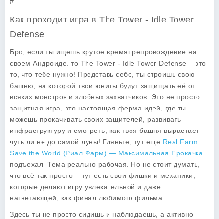
#
Как проходит игра в The Tower - Idle Tower
Defense
Бро, если ты ищешь крутое времяпрепровождение на
своем Андроиде, то
The Tower - Idle Tower Defense
– это
то, что тебе нужно! Представь себе, ты строишь свою
башню, на которой твои юниты будут защищать её от
всяких монстров и злобных захватчиков. Это не просто
защитная игра, это настоящая ферма идей, где ты
можешь прокачивать своих защителей, развивать
инфраструктуру и смотреть, как твоя башня вырастает
чуть ли не до самой луны! Гляньте, тут еще
Real Farm :
Save the World (Риал Фарм) — Максимальная Прокачка
подъехал. Тема реально рабочая. Но не стоит думать,
что всё так просто – тут есть свои фишки и механики,
которые делают игру увлекательной и даже
нагнетающей, как финал любимого фильма.
Здесь ты не просто сидишь и наблюдаешь, а активно