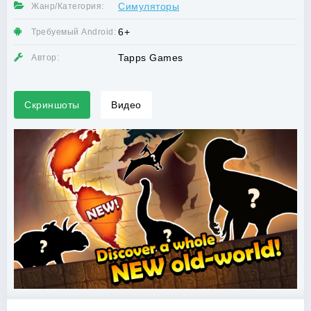
Симуляторы
Жанр/Категория:
6+
Требуемый Android:
Tapps Games
Автор:
Скриншоты
Видео