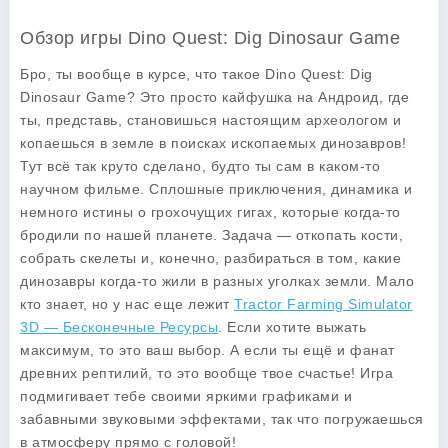
Обзор игры Dino Quest: Dig Dinosaur Game
Бро, ты вообще в курсе, что такое
Dino Quest: Dig
Dinosaur Game
? Это просто кайфушка на Андроид, где
ты, представь, становишься настоящим археологом и
копаешься в земле в поисках ископаемых динозавров!
Тут всё так круто сделано, будто ты сам в каком-то
научном фильме. Сплошные приключения, динамика и
немного истины о грохочущих гигах, которые когда-то
бродили по нашей планете. Задача — откопать кости,
собрать скелеты и, конечно, разбираться в том, какие
динозавры когда-то жили в разных уголках земли. Мало
кто знает, но у нас еще лежит
Tractor Farming Simulator
3D — Бесконечные Ресурсы
. Если хотите выжать
максимум, то это ваш выбор. А если ты ещё и фанат
древних рептилий, то это вообще твое счастье! Игра
подмигивает тебе своими яркими графиками и
забавными звуковыми эффектами, так что погружаешься
в атмосферу прямо с головой!