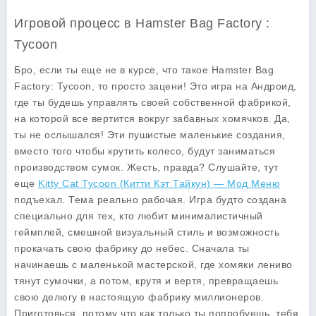
Игровой процесс в Hamster Bag Factory :
Tycoon
Бро, если ты еще не в курсе, что такое Hamster Bag
Factory: Tycoon, то просто зацени! Это игра на Андроид,
где ты будешь управлять своей собственной фабрикой,
на которой все вертится вокруг забавных хомячков. Да,
ты не ослышался! Эти пушистые маленькие создания,
вместо того чтобы крутить колесо, будут заниматься
производством сумок. Жесть, правда? Слушайте, тут
еще
Kitty Cat Tycoon (Китти Кэт Тайкун) — Мод Меню
подъехал. Тема реально рабочая. Игра будто создана
специально для тех, кто любит минималистичный
геймплей, смешной визуальный стиль и возможность
прокачать свою фабрику до небес. Сначала ты
начинаешь с маленькой мастерской, где хомяки лениво
тянут сумочки, а потом, крутя и вертя, превращаешь
свою делюгу в настоящую фабрику миллионеров.
Приготовься, потому что как только ты попробуешь, тебя