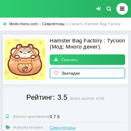
Mods-menu.com
»
Симуляторы
» Скачать Hamster Bag Factory : Tycoon Взлом (Много денег) на Андроид бесплатно
Hamster Bag Factory : Tycoon
(Мод: Много денег)
Скачать
Закладки
Рейтинг: 3.5
Всего оценок: 4700
0.7.5
Версия приложения:
Симуляторы
Жанр/Категория: