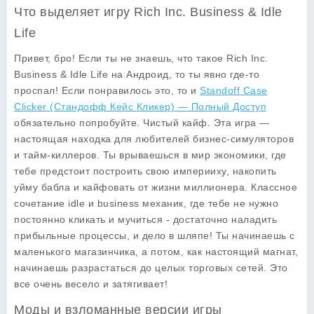
Что выделяет игру Rich Inc. Business & Idle
Life
Привет, бро! Если ты не знаешь, что такое
Rich Inc.
Business & Idle Life
на Андроид, то ты явно где-то
проспал! Если понравилось это, то и
Standoff Case
Clicker (Стандофф Кейс Кликер) — Полный Доступ
обязательно попробуйте. Чистый кайф. Эта игра —
настоящая находка для любителей бизнес-симуляторов
и тайм-киллеров. Ты врываешься в мир экономики, где
тебе предстоит построить свою империиху, накопить
уйму бабла и кайфовать от жизни миллионера. Классное
сочетание
idle
и
business
механик, где тебе не нужно
постоянно кликать и мучиться - достаточно наладить
прибыльные процессы, и дело в шляпе! Ты начинаешь с
маленького магазинчика, а потом, как настоящий магнат,
начинаешь разрастаться до целых торговых сетей. Это
все очень весело и затягивает!
Моды и взломанные версии игры