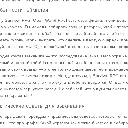
бенности геймплея
, у Survival RPG: Open World Pixel есть свои фишки, и они дей
ема крафта. Ты можешь собирать разные ресурсы, чтобы делать
р, как говорится, за тобой. Главное, не забывай, что у тебя о
мать голову, чтобы выбрать, что сделать в первую очередь. 
уй новые схемы. О, и не забывай пополнять свои запасы продо
одна крутая механика — это исследование мира. Несмотря на т
мный и полный тайн! Ты можешь найти заброшенные храмы, с
вай о своих врагах — это не только дикие звери, но и враждеб
опользовательском режиме. Между прочим, у Survival RPG есть
оянно обновляется, так что скучать тебе не придется. О, да, и
ешь всегда вернуться назад. Не забывай, что в пути ты сможеш
чется сразиться!
ктические советы для выживания
теперь давай перейдем к практическим советам, которые точно 
ить, это про крафт. Качай чертежи как можно быстрее и собир