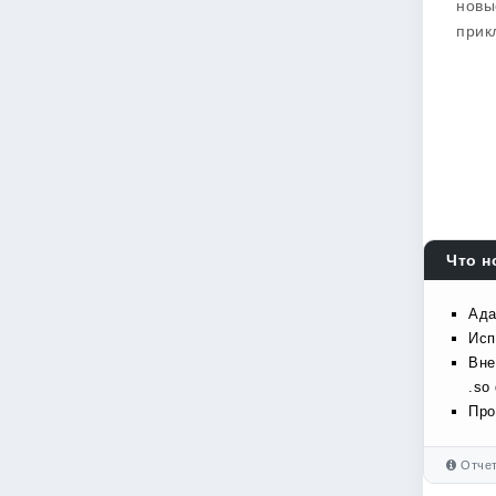
новы
прик
Что н
Ада
Исп
Вне
.so
Про
Отчет