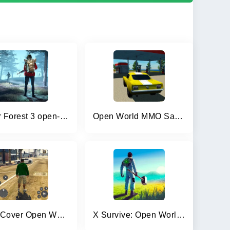
Horror Forest 3 open-world RPG
Open World MMO Sandbox Online
Dead Cover Open World Survival
X Survive: Open World Sandbox