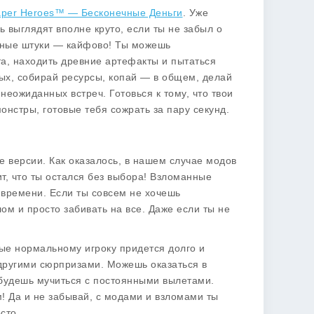
per Heroes™️ — Бесконечные Деньги
. Уже
 выглядят вполне круто, если ты не забыл о
азные штуки — кайфово! Ты можешь
а, находить древние артефакты и пытаться
ных, собирай ресурсы, копай — в общем, делай
неожиданных встреч. Готовься к тому, что твои
онстры, готовые тебя сожрать за пару секунд.
 версии. Как оказалось, в нашем случае модов
чит, что ты остался без выбора! Взломанные
 времени. Если ты совсем не хочешь
ом и просто забивать на все. Даже если ты не
рые нормальному игроку придется долго и
и другими сюрпризами. Можешь оказаться в
, будешь мучиться с постоянными вылетами.
м! Да и не забывай, с модами и взломами ты
сто.