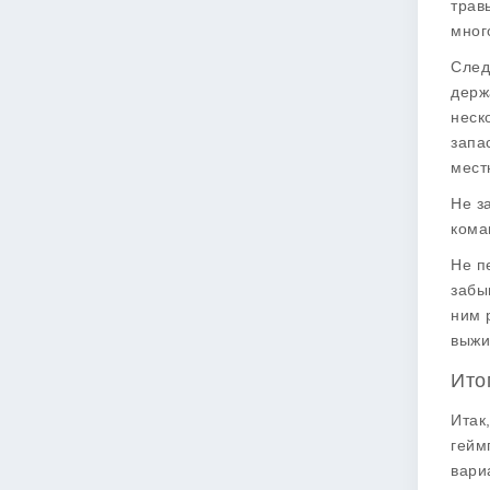
трав
мног
След
держ
неск
запа
мест
Не з
кома
Не п
забы
ним 
выжи
Ито
Итак
гейм
вари