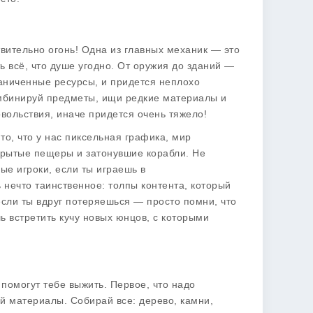
ствительно огонь! Одна из главных механик — это
 всё, что душе угодно. От оружия до зданий —
граниченные ресурсы, и придется неплохо
Комбинируй предметы, ищи редкие материалы и
вольствия, иначе придется очень тяжело!
о, что у нас пиксельная графика, мир
крытые пещеры и затонувшие корабли. Не
ные игроки, если ты играешь в
 нечто таинственное: толпы контента, который
 если ты вдруг потеряешься — просто помни, что
ь встретить кучу новых юнцов, с которыми
помогут тебе выжить. Первое, что надо
ай материалы. Собирай все: дерево, камни,