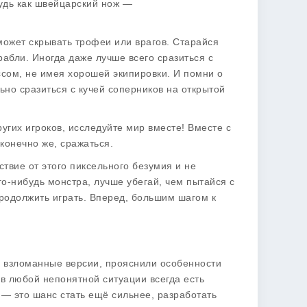
удь как швейцарский нож —
ожет скрывать трофеи или врагов. Старайся
рабли. Иногда даже лучше всего сразиться с
ссом, не имея хорошей экипировки. И помни о
ьно сразиться с кучей соперников на открытой
ругих игроков, исследуйте мир вместе! Вместе с
конечно же, сражаться.
твие от этого пиксельного безумия и не
го-нибудь монстра, лучше убегай, чем пытайся с
продолжить играть. Вперед, большим шагом к
 и взломанные версии, прояснили особенности
в любой непонятной ситуации всегда есть
 — это шанс стать ещё сильнее, разработать