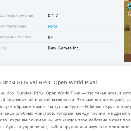
0.1.7
ерсия приложения:
RPG
анр/Категория:
8+
ребуемый Android:
Bew Games inc.
втор:
ь игры Survival RPG: Open World Pixel
че, бро, Survival RPG: Open World Pixel — это такая игра, в к
ый приключений и дикой выживалки. Это именно тот случай, ко
оящим образом жизни. Ты тут как будто «Робинзон Крузо» в м
бегаешь злобных монстров, которые, между прочим, не дремлют
ово, когда вы понимаешь, что каждое твое действие может при
ль, будь то управление, выбор оружия или изучение местности.