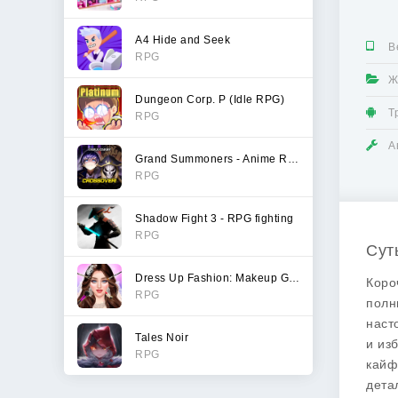
A4 Hide and Seek
В
RPG
Ж
Dungeon Corp. P (Idle RPG)
Т
RPG
А
Grand Summoners - Anime RPG
RPG
Shadow Fight 3 - RPG fighting
RPG
Сут
Dress Up Fashion: Makeup Games
Коро
RPG
полн
наст
Tales Noir
и из
RPG
кайф
дета