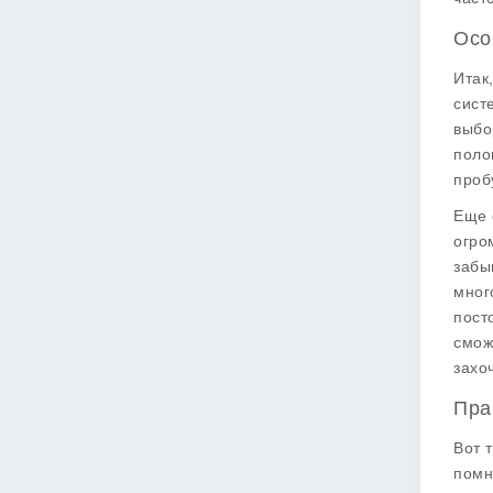
Осо
Итак
сист
выбо
поло
проб
Еще 
огро
забы
мног
пост
смож
захо
Пра
Вот 
помн