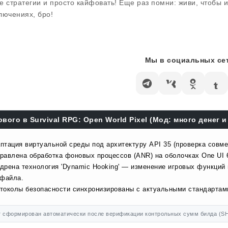
е стратегии и просто кайфовать! Еще раз помни: живи, чтобы иг
лючениях, бро!
Мы в социальных сет
ового в Survival RPG: Open World Pixel (Мод: много денег и
птация виртуальной среды под архитектуру API 35 (проверка совме
равлена обработка фоновых процессов (ANR) на оболочках One UI 
дрена технология 'Dynamic Hooking' — изменение игровых функций
 файла.
токолы безопасности синхронизированы с актуальными стандартами
 сформирован автоматически после верификации контрольных сумм билда (SH