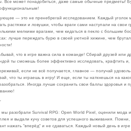
ы. Все может понадобиться, даже самые обычные предметы! Б
офункциональным!
ующее — это не пренебрегай исследованием. Каждый уголок м
ать растяжки и ловушки, чтобы враги сами наступали на свои г
олькими мелкими врагами, чем кидаться в пекло с большим бо
сах: лучше переждать бурю в своей уютной хижине, чем брутал
ности!
абывай, что в игре важна сила в команде! Сбирай друзей или д
ндой ты сможешь более эффективно исследовать, крафтить и, 
ереживай, если не всё получается, главное — получай удовольс
вай, что ты играешь в игру! И еще, если ты наткнешься на како
разобраться. Иногда лучше сохранить свои баллы здоровья и 
ванию!
г
, мы разобрали Survival RPG: Open World Pixel, оценили мода
плея и выдали кучу советов для успешного выживания. Помни, 
ант нажать "вперёд" и не сдаваться. Каждый новый день в игре