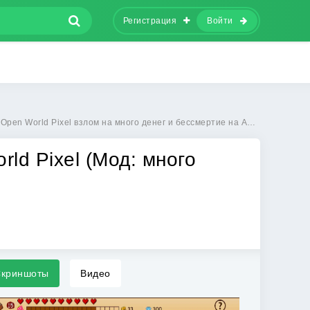
Регистрация
Войти
pen World Pixel взлом на много денег и бессмертие на Андроид
rld Pixel (Мод: много
криншоты
Видео