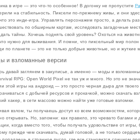
ика в игре — это что-то особенное! В догонку не пропустите
Pa
ерили на стабильность. Пиксели по-прежнему живы, и они здесь
 что это инди-игра. Управлять персонажем просто, а делать р
шествовать по обширным картам, исследовать загадочные мест
адать тайны. Хочешь поднять свой уровень? Охоться на живот
 что нужно для выживания. И помни, что пиксельный мир полон 
ди по планете — это не только добрые животные, но и жуткие м
ы и взломанные версии
рь давай заглянем в закулисье, а именно — моды и взломанные
urvival RPG: Open World Pixel не так уж и много. Но это не зна
ии этой игры на андроид — это просто черная дыра для твоего
рачиваться с добычей ресурсов и прокачкой, можно скачать взл
кий хакер, в сети массово можно найти уже готовые взломки.
ивая взлом, ты получаешь доступ ко всем возможностям, кото
но открывать. Но, запомни: как правило, это чревато багами 
ации, когда вместо того, чтобы получать удовольствие от игры
ому прежде чем скачивать, думай головой, а не только сердце
о попадаешь в странное русло, где все становится слишком про