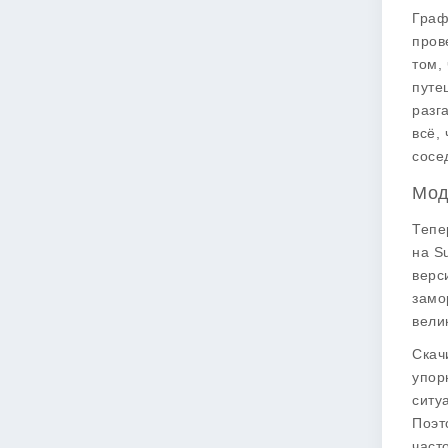
Граф
пров
том,
путе
разг
всё,
сосе
Мод
Тепе
на S
верс
замо
вели
Скач
упор
ситу
Поэт
част