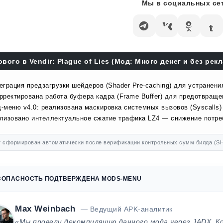
Мы в социальных сет
ового в Vendir: Plague of Lies (Мод: Много денег и без рекл
еграция предзагрузки шейдеров (Shader Pre-caching) для устранени
рректирована работа буфера кадра (Frame Buffer) для предотвраще
-меню v4.0: реализована маскировка системных вызовов (Syscalls)
лизовано интеллектуальное сжатие трафика LZ4 — снижение потр
 сформирован автоматически после верификации контрольных сумм билда (SH
ЗОПАСНОСТЬ ПОДТВЕРЖДЕНА MODS-MENU
Max Weinbach
— Ведущий APK-аналитик
«Мы провели декомпиляцию данного мода через JADX. К