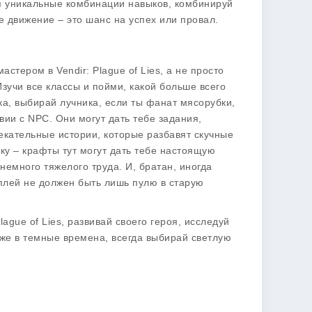
ся уникальные комбинации навыков, комбинируй
ое движение – это шанс на успех или провал.
стером в Vendir: Plague of Lies, а не просто
зучи все классы и пойми, какой больше всего
ка, выбирай лучника, если ты фанат мясорубки,
вии с NPC. Они могут дать тебе задания,
лекательные истории, которые разбавят скучные
уку – крафты тут могут дать тебе настоящую
з немного тяжелого труда. И, братан, иногда
мплей не должен быть лишь пулю в старую
lague of Lies, развивай своего героя, исследуй
аже в темные времена, всегда выбирай светлую