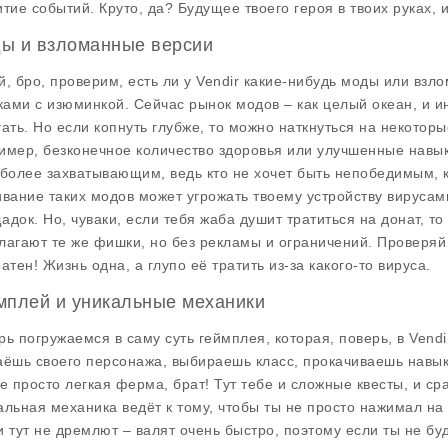
итие событий. Круто, да? Будущее твоего героя в твоих руках, и
ы и взломанные версии
й, бро, проверим, есть ли у Vendir какие-нибудь моды или взл
ами с изюминкой. Сейчас рынок модов – как целый океан, и ин
гать. Но если копнуть глубже, то можно наткнуться на некотор
имер, безконечное количество здоровья или улучшенные навык
 более захватывающим, ведь кто не хочет быть непобедимым, к
ивание таких модов может угрожать твоему устройству вирусами
адок. Но, чуваки, если тебя жаба душит тратиться на донат, т
лагают те же фишки, но без рекламы и ограничений. Проверяй 
атен! Жизнь одна, а глупо её тратить из-за какого-то вируса.
мплей и уникальные механики
рь погружаемся в саму суть геймплея, которая, поверь, в Vendi
аёшь своего персонажа, выбираешь класс, прокачиваешь навыки 
не просто легкая ферма, брат! Тут тебе и сложные квесты, и ср
альная механика ведёт к тому, чтобы ты не просто нажимал на
и тут не дремлют – валят очень быстро, поэтому если ты не бу