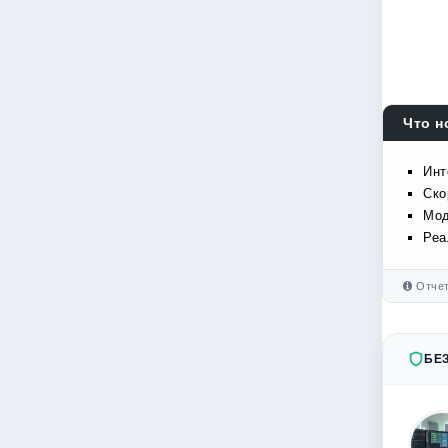
Что н
Инт
Ско
Мод
Реа
Отчет
БЕ