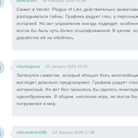
alexcarson
18 February 2026 00:58
Сюжет в Vendir: Plague of Lies действительно захваты
разгадываться тайны. Графика радует глаз, а персона
историей. Но вот управление иногда подводит, особенн
могла бы быть чуть более отшлифованной. В целом, ес
доработок ей не обойтись.
amymcgarva
24 January 2026 22:00
Затянулся сюжетом, который обещал быть многообеща
выглядят довольно предсказуемо. Графика радует глаз
интересный. Но вот бои пришлось бы сделать поинтере
однообразными. В общем, неплохая игра, но могла бы 
погружения в мир.
amounseven380
22 January 2026 17:58