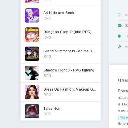
A4 Hide and Seek
В
RPG
Ж
Dungeon Corp. P (Idle RPG)
Т
RPG
А
Grand Summoners - Anime RPG
RPG
Shadow Fight 3 - RPG fighting
RPG
Чем 
Dress Up Fashion: Makeup Games
Брат
RPG
наст
и за
Tales Noir
меча
RPG
(Мот
бега