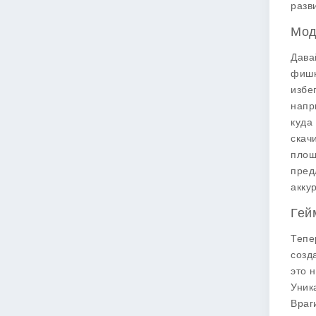
разв
Мод
Дава
фишк
избе
напр
куда
скач
площ
пред
аккур
Гей
Тепе
созд
это 
Уник
Враг