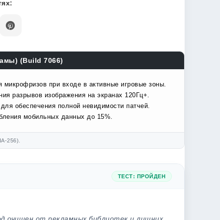
ях:
амы) (Build 7066)
я микрофризов при входе в активные игровые зоны.
ния разрывов изображения на экранах 120Гц+.
 для обеспечения полной невидимости патчей.
ебления мобильных данных до 15%.
A-256).
ТЕСТ: ПРОЙДЕН
од очищен от рекламных библиотек и лишних