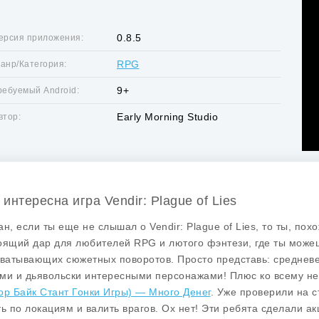
0.8.5
ерсия приложения:
RPG
анр/Категория:
9+
ребуемый Android:
Early Morning Studio
втор:
интересна игра Vendir: Plague of Lies
ан, если ты еще не слышал о Vendir: Plague of Lies, то ты, по
оящий дар для любителей RPG и лютого фэнтези, где ты можеш
хватывающих сюжетных поворотов. Просто представь: средневе
ми и дьявольски интересными персонажами! Плюс ко всему н
ор Байк Стант Гонки Игры) — Много Денег
. Уже проверили на с
ть по локациям и валить врагов. Ох нет! Эти ребята сделали а