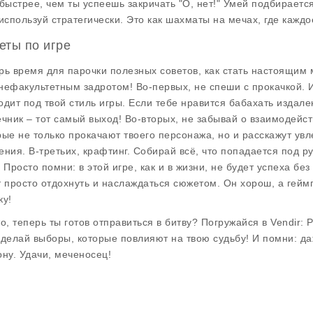
 быстрее, чем ты успеешь закричать "О, нет!" Умей подбирает
 используй стратегически. Это как шахматы на мечах, где кажд
еты по игре
рь время для парочки полезных советов, как стать настоящим ма
нефакультетным задротом! Во-первых, не спеши с прокачкой. И
одит под твой стиль игры. Если тебе нравится бабахать издале
ечник – тот самый выход! Во-вторых, не забывай о взаимодейст
рые не только прокачают твоего персонажа, но и расскажут ув
ения. В-третьих, крафтинг. Собирай всё, что попадается под р
! Просто помни: в этой игре, как и в жизни, не будет успеха бе
т просто отдохнуть и наслаждаться сюжетом. Он хорош, а гей
ку!
о, теперь ты готов отправиться в битву? Погружайся в Vendir: P
 делай выборы, которые повлияют на твою судьбу! И помни: д
ону. Удачи, меченосец!