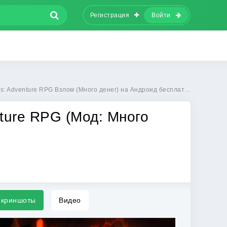
Регистрация
Войти
es: Adventure RPG Взлом (Много денег) на Андроид бесплатно
nture RPG (Мод: Много
криншоты
Видео