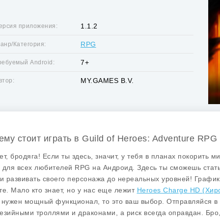
1.1.2
ерсия приложения:
RPG
анр/Категория:
7+
ребуемый Android:
MY.GAMES B.V.
втор:
ему стоит играть в Guild of Heroes: Adventure RPG
ет, бродяга! Если ты здесь, значит, у тебя в планах покорить м
 для всех любителей RPG на Андроид. Здесь ты сможешь стать
 и развивать своего персонажа до нереальных уровней! График
те. Мало кто знает, но у нас еще лежит
Heroes Charge HD (Хир
 нужен мощный функционал, то это ваш выбор. Отправляйся в 
езийными троллями и драконами, а риск всегда оправдан. Бро,