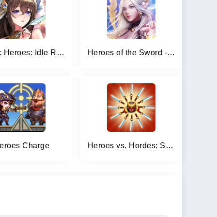
Mythic Heroes: Idle RPG
Heroes of the Sword - MMORPG
eroes Charge
Heroes vs. Hordes: Survivor