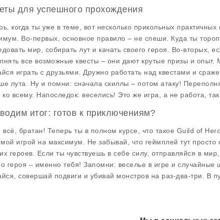
еты для успешного прохождения
рь, когда ты уже в теме, вот несколько прикольных
практичных 
имум. Во-первых, основное правило – не спеши. Куда ты торо
едовать мир, собирать лут и качать своего героя. Во-вторых, е
лнять все возможные квесты – они дают крутые призы и опыт. 
айся играть с друзьями. Дружно работать над квестами и сраже
ше лута. Ну и помни: сначала скиллы – потом атаку! Переполн
в ко всему. Напоследок: веселись! Это же игра, а не работа, та
водим итог: готов к приключениям?
и всё, братан! Теперь ты в полном курсе, что такое
Guild of Her
мой игрой на максимум. Не забывай, что геймплей тут просто 
их героев. Если ты чувствуешь в себе силу, отправляйся в мир
го героя – именно тебя! Запомни: веселье в игре и случайные шу
айся, совершай подвиги и убивай монстров на раз-два-три. В п