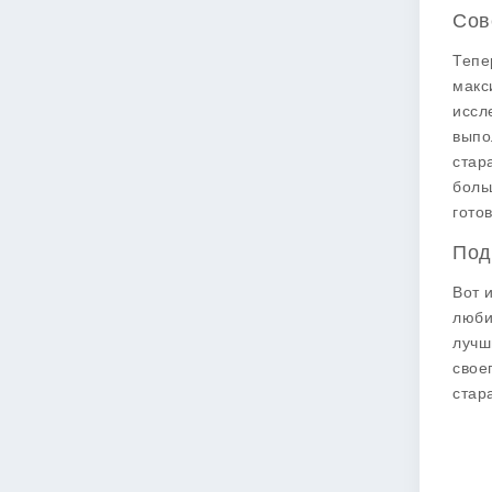
Сов
Тепе
макс
иссл
выпо
стар
боль
гото
Под
Вот 
люби
лучш
свое
стар