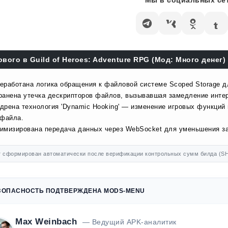
Мы в социальных сет
ового в Guild of Heroes: Adventure RPG (Мод: Много денег) 
еработана логика обращения к файловой системе Scoped Storage д
ранена утечка дескрипторов файлов, вызывавшая замедление инте
дрена технология 'Dynamic Hooking' — изменение игровых функций
 файла.
имизирована передача данных через WebSocket для уменьшения за
 сформирован автоматически после верификации контрольных сумм билда (SH
ЗОПАСНОСТЬ ПОДТВЕРЖДЕНА MODS-MENU
Max Weinbach
— Ведущий APK-аналитик