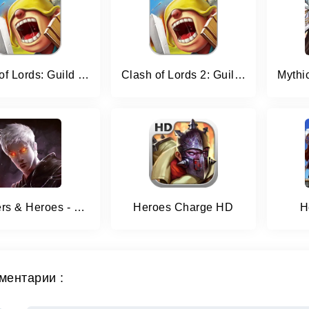
Clash of Lords: Guild Castle
Clash of Lords 2: Guild Castle
Villagers & Heroes - MMO RPG
Heroes Charge HD
H
ментарии :