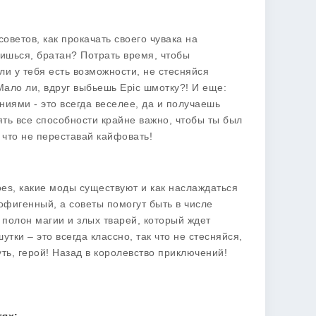
советов
, как прокачать своего чувака на
пишься, братан? Потрать время, чтобы
сли у тебя есть возможности, не стесняйся
Мало ли, вдруг выбьешь Epic шмотку?! И еще:
ниями - это всегда веселее, да и получаешь
ять все способности крайне важно, чтобы ты был
к что не переставай кайфовать!
oes
, какие моды существуют и как наслаждаться
офигенный, а советы помогут быть в числе
, полон магии и злых тварей, который ждет
тки – это всегда классно, так что не стесняйся,
уть, герой! Назад в королевство приключений!