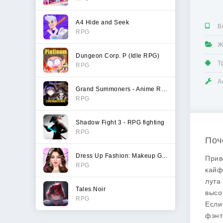
A4 Hide and Seek
В
RPG
Ж
Dungeon Corp. P (Idle RPG)
Т
RPG
А
Grand Summoners - Anime RPG
RPG
Shadow Fight 3 - RPG fighting
RPG
Поч
Dress Up Fashion: Makeup Games
Прив
RPG
кайф
лута
Tales Noir
высо
RPG
Если
фэнт