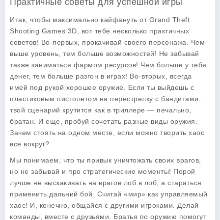
Практичные советы для успешной игры
Итак, чтобы максимально кайфануть от Grand Theft
Shooting Games 3D, вот тебе несколько
практичных
советов
! Во-первых, прокачивай своего персонажа. Чем
выше уровень, тем больше возможностей! Не забывай
также заниматься фармом ресурсов! Чем больше у тебя
денег, тем больше разгон в играх! Во-вторых, всегда
имей под рукой хорошее оружие. Если ты выйдешь с
пластиковым пистолетом на перестрелку с бандитами,
твой сценарий крутится как в триллере — печально,
братан. И еще, пробуй сочетать разные виды оружия.
Зачем стоять на одном месте, если можно творить хаос
все вокруг?
Мы понимаем, что ты привык уничтожать своих врагов,
но не забывай и про стратегические моменты! Порой
лучше не выскакивать на врагов лоб в лоб, а стараться
применить дальний бой. Считай «мир» как управляемый
хаос! И, конечно, общайся с другими игроками. Делай
команды, вместе с друзьями. Братья по оружию помогут