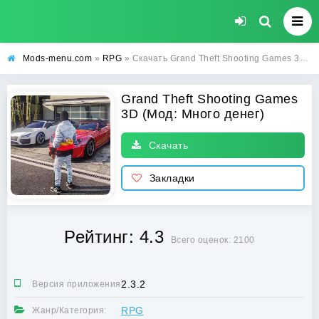
Mods-menu.com
»
RPG
» Скачать Grand Theft Shooting Games 3D Взлом (Много денег) на Андроид бесплатно
Grand Theft Shooting Games
3D (Мод: Много денег)
Скачать
Закладки
Рейтинг: 4.3
Всего оценок: 2100
2.3.2
Версия приложения:
RPG
Жанр/Категория: