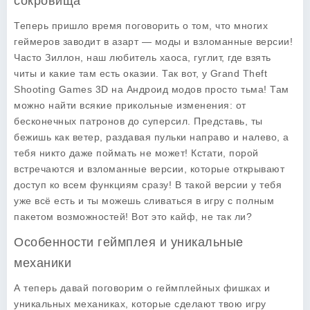
сокровища
Теперь пришло время поговорить о том, что многих
геймеров заводит в азарт —
моды
и взломанные версии!
Часто Зиллон, наш любитель хаоса, гуглит, где взять
читы и какие там есть оказии. Так вот, у Grand Theft
Shooting Games 3D на Андроид модов просто тьма! Там
можно найти всякие прикольные изменения: от
бесконечных патронов до суперсил. Представь, ты
бежишь как ветер, раздавая пульки направо и налево, а
тебя никто даже поймать не может! Кстати, порой
встречаются и взломанные версии, которые открывают
доступ ко всем функциям сразу! В такой версии у тебя
уже всё есть и ты можешь сливаться в игру с полным
пакетом возможностей! Вот это кайф, не так ли?
Особенности геймплея и уникальные
механики
А теперь давай поговорим о
геймплейных фишках
и
уникальных механиках, которые сделают твою игру