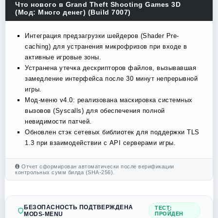
Что нового в Grand Theft Shooting Games 3D
(Мод: Много денег) (Build 7007)
Интеграция предзагрузки шейдеров (Shader Pre-
caching) для устранения микрофризов при входе в
активные игровые зоны.
Устранена утечка дескрипторов файлов, вызывавшая
замедление интерфейса после 30 минут непрерывной
игры.
Мод-меню v4.0: реализована маскировка системных
вызовов (Syscalls) для обеспечения полной
невидимости патчей.
Обновлен стэк сетевых библиотек для поддержки TLS
1.3 при взаимодействии с API серверами игры.
Отчет сформирован автоматически после верификации
контрольных сумм билда (SHA-256).
БЕЗОПАСНОСТЬ ПОДТВЕРЖДЕНА
ТЕСТ:
MODS-MENU
ПРОЙДЕН