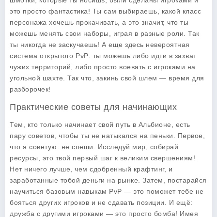
шмотки, которые ты носишь, были сделаны игроками и
это просто фантастика! Ты сам выбираешь, какой класс
персонажа хочешь прокачивать, а это значит, что ты
можешь менять свои наборы, играя в разные роли. Так
ты никогда не заскучаешь! А еще здесь невероятная
система открытого PvP: ты можешь либо идти в захват
чужих территорий, либо просто воевать с игроками на
угольной шахте. Так что, закинь свой шлем — время для
разборочек!
Практические советы для начинающих
Тем, кто только начинает свой путь в Альбионе, есть
пару советов, чтобы ты не натыкался на пеньки. Первое,
что я советую: не спеши. Исследуй мир, собирай
ресурсы, это твой первый шаг к великим свершениям!
Нет ничего лучше, чем сдобренный крафтинг, и
заработанные тобой деньги на рынке. Затем, постарайся
научиться базовым навыкам PvP — это поможет тебе не
бояться других игроков и не сдавать позиции. И ещё:
дружба с другими игроками — это просто бомба! Имея