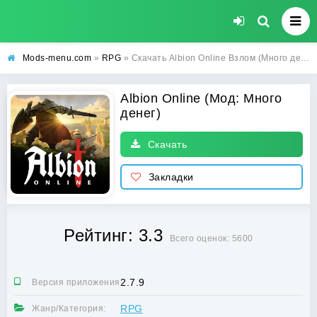
Mods-menu.com
»
RPG
» Скачать Albion Online Взлом (Много денег) на Андроид бесплатно
Albion Online (Мод: Много
денег)
Скачать
Закладки
Рейтинг: 3.3
Всего оценок: 5600
2.7.9
Версия приложения:
RPG
Жанр/Категория: