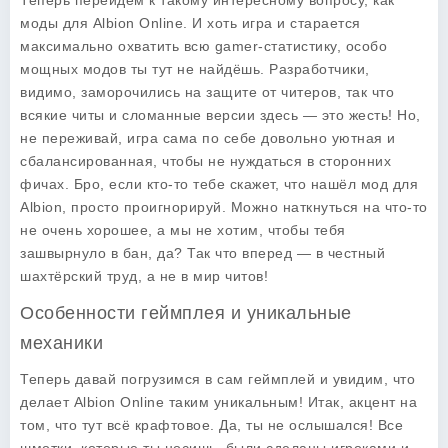
Теперь перейдём к такому интересному вопросу, как
моды
для Albion Online. И хоть игра и старается
максимально охватить всю gamer-статистику, особо
мощных модов ты тут не найдёшь. Разработчики,
видимо, заморочились на защите от читеров, так что
всякие читы и сломанные версии здесь — это жесть! Но,
не переживай, игра сама по себе довольно уютная и
сбалансированная, чтобы не нуждаться в сторонних
фичах. Бро, если кто-то тебе скажет, что нашёл мод для
Albion, просто проигнорируй. Можно наткнуться на что-то
не очень хорошее, а мы не хотим, чтобы тебя
зашвырнуло в бан, да? Так что вперед — в честный
шахтёрский труд, а не в мир читов!
Особенности геймплея и уникальные
механики
Теперь давай погрузимся в сам
геймплей
и увидим, что
делает Albion Online таким уникальным! Итак, акцент на
том, что тут всё крафтовое. Да, ты не ослышался! Все