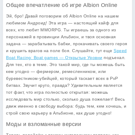
Общее впечатление об игре Albion Online
Эй, бро! Давай поговорим об
Albion Online
на нашем
любимом Андроид! Эта игра — настоящий кайф для
всех, кто любит MMORPG. Ты играешь за одного из
персонажей в провинции Альбион, и твоя основная
задача — зарабатывать бабки, прокачивать своего героя
и крушить врагов на поле боя. Слушайте, тут еще
Speed
Boat Racing: Boat games — Открытые Уровни
подъехал.
Для тех, кто в теме. Это такой мир, где ты можешь быть
кем угодно — фермером, ремесленником, или
буревестником-убийцей, который таскает всех в PvP
битвах. Звучит круто, правда? Удивительным является
тот факт, что игра полностью открытая: можешь
исследовать мир столько, сколько душа пожелает! Весь
движ именно в свободу выбора: будь тем, кем хочешь, и
строй свою карьеру в Альбионе, как душе угодно!
Моды и взломанные версии