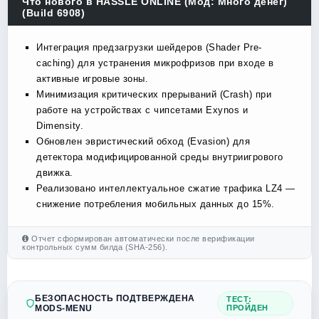
Что нового в HASSLE ONLINE (Мод: Много денег)
(Build 6908)
Интеграция предзагрузки шейдеров (Shader Pre-
caching) для устранения микрофризов при входе в
активные игровые зоны.
Минимизация критических прерываний (Crash) при
работе на устройствах с чипсетами Exynos и
Dimensity.
Обновлен эвристический обход (Evasion) для
детектора модифицированной среды внутриигрового
движка.
Реализовано интеллектуальное сжатие трафика LZ4 —
снижение потребления мобильных данных до 15%.
Отчет сформирован автоматически после верификации
контрольных сумм билда (SHA-256).
БЕЗОПАСНОСТЬ ПОДТВЕРЖДЕНА
ТЕСТ:
MODS-MENU
ПРОЙДЕН