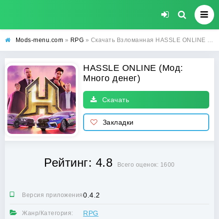
Mods-menu.com
»
RPG
» Скачать Взломанная HASSLE ONLINE на Андроид бесплатно (Много денег)
HASSLE ONLINE (Мод:
Много денег)
Скачать
Закладки
Рейтинг: 4.8
Всего оценок: 1600
0.4.2
Версия приложения:
RPG
Жанр/Категория: