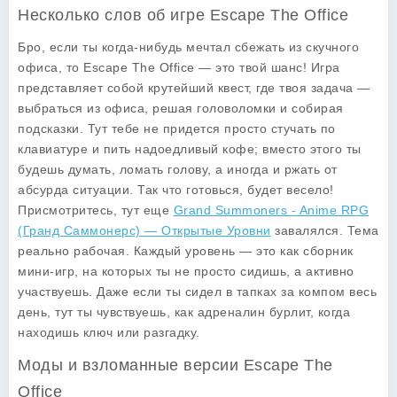
Несколько слов об игре Escape The Office
Бро, если ты когда-нибудь мечтал сбежать из скучного
офиса, то
Escape The Office
— это твой шанс! Игра
представляет собой крутейший квест, где твоя задача —
выбраться из офиса, решая головоломки и собирая
подсказки. Тут тебе не придется просто стучать по
клавиатуре и пить надоедливый кофе; вместо этого ты
будешь думать, ломать голову, а иногда и ржать от
абсурда ситуации. Так что готовься, будет весело!
Присмотритесь, тут еще
Grand Summoners - Anime RPG
(Гранд Саммонерс) — Открытые Уровни
завалялся. Тема
реально рабочая. Каждый уровень — это как сборник
мини-игр, на которых ты не просто сидишь, а активно
участвуешь. Даже если ты сидел в тапках за компом весь
день, тут ты чувствуешь, как адреналин бурлит, когда
находишь ключ или разгадку.
Моды и взломанные версии Escape The
Office