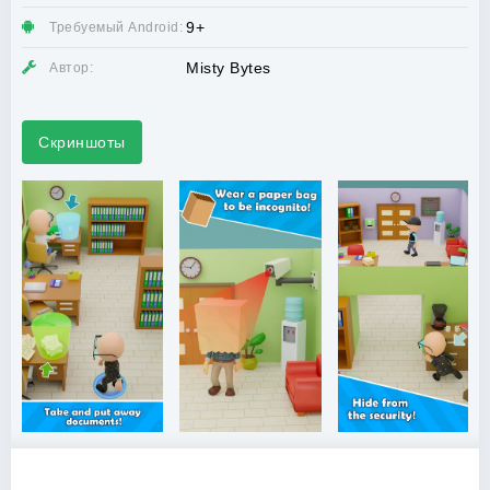
9+
Требуемый Android:
Misty Bytes
Автор:
Скриншоты