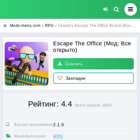
Mods-menu.com
»
RPG
» Скачать Escape The Office Взлом (Все открыто) на андроид бесплатно
Escape The Office (Мод: Все
открыто)
Скачать
Закладки
Рейтинг: 4.4
Всего оценок: 3900
2.1.9
Версия приложения:
RPG
Жанр/Категория: