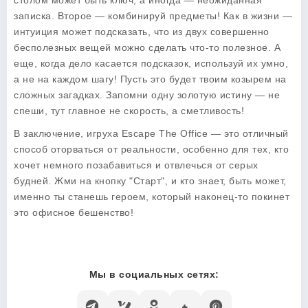
столом может быть ключ, а иногда — неожиданная
записка. Второе — комбинируй предметы! Как в жизни —
интуиция может подсказать, что из двух совершенно
бесполезных вещей можно сделать что-то полезное. А
еще, когда дело касается подсказок, используй их умно,
а не на каждом шагу! Пусть это будет твоим козырем на
сложных загадках. Запомни одну золотую истину — не
спеши, тут главное не скорость, а сметливость!
В заключение, игруха
Escape The Office
— это отличный
способ оторваться от реальности, особенно для тех, кто
хочет немного позабавиться и отвлечься от серых
будней. Жми на кнопку "Старт", и кто знает, быть может,
именно ты станешь героем, который наконец-то покинет
это офисное бешенство!
Мы в социальных сетях: