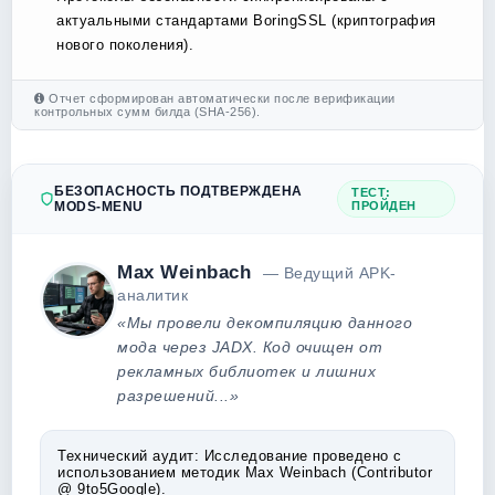
актуальными стандартами BoringSSL (криптография
нового поколения).
Отчет сформирован автоматически после верификации
контрольных сумм билда (SHA-256).
БЕЗОПАСНОСТЬ ПОДТВЕРЖДЕНА
ТЕСТ:
MODS-MENU
ПРОЙДЕН
Max Weinbach
— Ведущий APK-
аналитик
«Мы провели декомпиляцию данного
мода через JADX. Код очищен от
рекламных библиотек и лишних
разрешений...»
Технический аудит:
Исследование проведено с
использованием методик Max Weinbach (Contributor
@ 9to5Google).