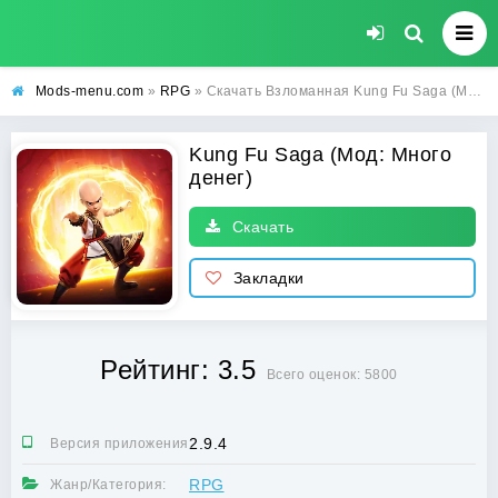
Mods-menu.com
»
RPG
» Скачать Взломанная Kung Fu Saga (Много денег) на Android бесплатно
Kung Fu Saga (Мод: Много
денег)
Скачать
Закладки
Рейтинг: 3.5
Всего оценок: 5800
2.9.4
Версия приложения:
RPG
Жанр/Категория: