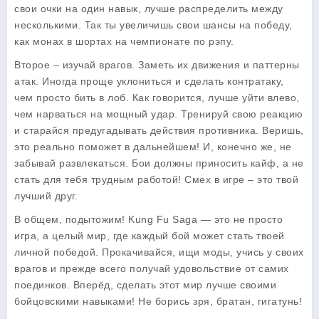
свои очки на один навык, лучше распределить между
несколькими. Так ты увеличишь свои шансы на победу,
как монах в шортах на чемпионате по рэпу.
Второе – изучай врагов. Заметь их движения и паттерны
атак. Иногда проще уклониться и сделать контратаку,
чем просто бить в лоб. Как говорится, лучше уйти влево,
чем нарваться на мощный удар. Тренируй свою реакцию
и старайся предугадывать действия противника. Веришь,
это реально поможет в дальнейшем! И, конечно же, не
забывай развлекаться. Бои должны приносить кайф, а не
стать для тебя трудным работой! Смех в игре – это твой
лучший друг.
В общем, подытожим!
Kung Fu Saga
— это не просто
игра, а целый мир, где каждый бой может стать твоей
личной победой. Прокачивайся, ищи моды, учись у своих
врагов и прежде всего получай удовольствие от самих
поединков. Вперёд, сделать этот мир лучше своими
бойцовскими навыками! Не борись зря, братан, гигатунь!