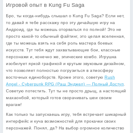
Игровой опыт в Kung Fu Saga
Бро, ты когда-нибудь слышал о
Kung Fu Saga
? Если нет,
то давай я тебе расскажу про эту дичайшую игру на
Андроид, где ты можешь оторваться по полной! Это не
просто какой-то обычный файтинг, это целая вселенная,
где ты можешь взять на себя роль мастера боевых
искусств. Тут тебя ждут захватывающие бои, классные
персонажи и, конечно же, эпические комбо. Игрушка
изобилует яркой графикой и крутым звуковым дизайном,
что позволяет полностью погрузиться в атмосферу
восточных единоборств. Кроме этого, советую
Rush
Angel - Cyberpunk RPG (Раш Энджел) — Полный Доступ
.
Советую потестить. Тут ты не просто дрыщ, а настоящий
махаонбой, который готов сворачивать шеи своим
врагам!
Как только ты запускаешь игру, тебя встречает шикарный
интерфейс и куча возможностей для прокачки своих
персонажей. Понял, да? На выбор огромное количество