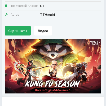
6+
Требуемый Android:
TTHmobi
Автор:
Скриншоты
Видео