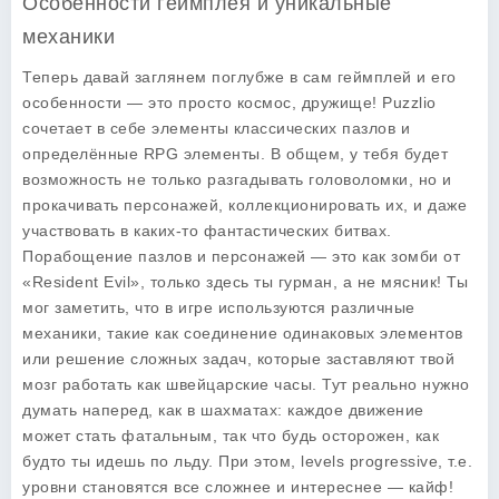
Особенности геймплея и уникальные
механики
Теперь давай заглянем поглубже в сам геймплей и его
особенности — это просто космос, дружище! Puzzlio
сочетает в себе элементы классических пазлов и
определённые RPG элементы. В общем, у тебя будет
возможность не только разгадывать головоломки, но и
прокачивать персонажей, коллекционировать их, и даже
участвовать в каких-то фантастических битвах.
Порабощение пазлов и персонажей — это как зомби от
«Resident Evil», только здесь ты гурман, а не мясник! Ты
мог заметить, что в игре используются различные
механики, такие как соединение одинаковых элементов
или решение сложных задач, которые заставляют твой
мозг работать как швейцарские часы. Тут реально нужно
думать наперед, как в шахматах: каждое движение
может стать фатальным, так что будь осторожен, как
будто ты идешь по льду. При этом, levels progressive, т.е.
уровни становятся все сложнее и интереснее — кайф!