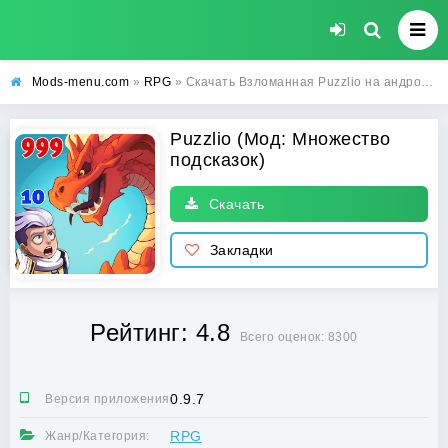
Mods-menu.com
»
RPG
» Скачать Взломанная Puzzlio на андроид с Множеством подсказок бесплатно
Puzzlio (Мод: Множество
подсказок)
Скачать
Закладки
Рейтинг: 4.8
Всего оценок: 8300
0.9.7
Версия приложения:
RPG
Жанр/Категория: