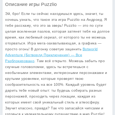
Описание игры Puzzlio
Эй, бро! Если ты сейчас находишься здесь, значит, ты
хочешь узнать, что такое эта игра Puzzlio на Андроид. Я
тебе расскажу, что это за зверь! Puzzlio — это по сути
целая вселенная пазлов, которая затянет тебя на долгое
время, как любимый сериал, от которого ты не можешь
оторваться. Игра мега-захватывающая, а графика —
просто огонь! В догонку советую заценить
Botworld
Adventure (Ботворлд Приключения) — Все
Разблокировано
. Там всё открыто. Можешь забыть про
скучные головоломки, здесь ты встретишься с
необычными элементами, интересными персонажами и
крутыми уровнями, которые проверят твою
сообразительность на все 100%. Каждый уровень будет
дарить тебе новый опыт: ты будешь собирать разных
персонажей, проходить через локации, каждая из
которых имеет свой уникальный стиль и атмосферу.
Звучит классно, правда? Так что запасайся чипсами и
готовься к увлекательному путешествию в мир Puzzlio!