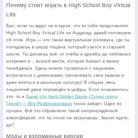
Почему стоит играть в High School Boy Virtual
Life
Бро, если ты вдруг не в курсе, что из себя представляет
High School Boy Virtual Life
на Андроид, давай поговорим
об этом. Игра — это такая виртуальная ролевуха, где ты
попадаешь в шкуру пацана, который учится в старшей
школе. Ты делаешь всё: от учёбы и дружбы до любовных
интрижек и …всякой жести, которая бывает в жизни
тинейджера. Здесь можно тусоваться с пацанами,
встречаться с девчонками, прокачивать свои навыки и
даже влиться в школьную культуру! В общем, весь
пацанячий движ переведён в цифры. Если понравилось
это, то и
Super city Hero:Spider Game (Супер город
Герой) — Все Разблокировано
точно зайдет. Один из
лучших. Всё это обрамлено такой непринуждённой
атмосферкой, что ты точно не заскучаешь. Звучит круто,
да?
Моды и взломанные версии