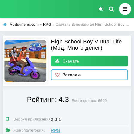
Mods-menu.com
»
RPG
» Скачать Взломанная High School Boy Virtual Life (Много денег) на Андроид бесплатно
High School Boy Virtual Life
(Мод: Много денег)
Скачать
Закладки
Рейтинг: 4.3
Всего оценок: 6600
2.3.1
Версия приложения:
RPG
Жанр/Категория: