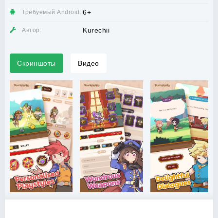
6+
Требуемый Android:
Kurechii
Автор:
Скриншоты
Видео