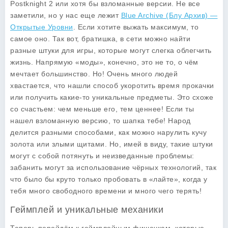
Postknight 2
или хотя бы взломанные версии. Не все
заметили, но у нас еще лежит
Blue Archive (Блу Архив) —
Открытые Уровни
. Если хотите выжать максимум, то
самое оно. Так вот, братишка, в сети можно найти
разные штуки для игры, которые могут слегка облегчить
жизнь. Напрямую «моды», конечно, это не то, о чём
мечтает большинство. Но! Очень много людей
хвастается, что нашли способ укоротить время прокачки
или получить какие-то уникальные предметы. Это схоже
со счастьем: чем меньше его, тем ценнее! Если ты
нашел взломанную версию, то шапка тебе! Народ
делится разными способами, как можно нарулить кучу
золота или злыми щитами. Но, имей в виду, такие штуки
могут с собой потянуть и неизведанные проблемы:
забанить могут за использование чёрных технологий, так
что было бы круто только пробовать в «лайте», когда у
тебя много свободного времени и много чего терять!
Геймплей и уникальные механики