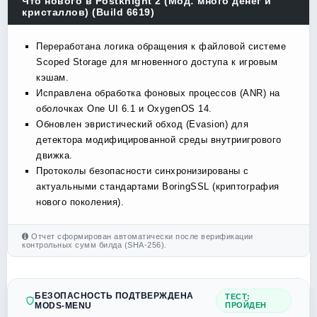
Что нового в Postknight 2 (Мод: много денег и
кристаллов) (Build 6619)
Переработана логика обращения к файловой системе
Scoped Storage для мгновенного доступа к игровым
кэшам.
Исправлена обработка фоновых процессов (ANR) на
оболочках One UI 6.1 и OxygenOS 14.
Обновлен эвристический обход (Evasion) для
детектора модифицированной среды внутриигрового
движка.
Протоколы безопасности синхронизированы с
актуальными стандартами BoringSSL (криптография
нового поколения).
Отчет сформирован автоматически после верификации
контрольных сумм билда (SHA-256).
БЕЗОПАСНОСТЬ ПОДТВЕРЖДЕНА
ТЕСТ:
MODS-MENU
ПРОЙДЕН