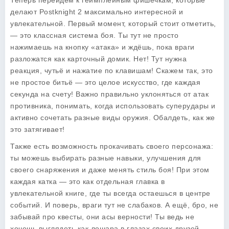
Теперь перейдём к геймплейным фишечкам, которые
делают
Postknight 2
максимально интересной и
увлекательной. Первый момент, который стоит отметить,
— это классная система боя. Ты тут не просто
нажимаешь на кнопку «атака» и ждёшь, пока враги
разложатся как карточный домик. Нет! Тут нужна
реакция, чутьё и нажатие по клавишам! Скажем так, это
не простое битьё — это целое искусство, где каждая
секунда на счету! Важно правильно уклоняться от атак
противника, понимать, когда использовать суперудары и
активно сочетать разные виды оружия. Обалдеть, как же
это затягивает!
Также есть возможность прокачивать своего персонажа:
ты можешь выбирать разные навыки, улучшения для
своего снаряжения и даже менять стиль боя! При этом
каждая катка — это как отдельная главка в
увлекательной книге, где ты всегда остаешься в центре
событий. И поверь, враги тут не слабаков. А ещё, бро, не
забывай про квесты, они асы верности! Ты ведь не
хочешь выглядеть как лошара в глазах своих друзей,