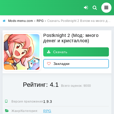
Mods-menu.com
»
RPG
» Скачать Postknight 2 Взлом на много денег и кристаллов бесплатно на Андроид
Postknight 2 (Мод: много
денег и кристаллов)
Скачать
Закладки
Рейтинг: 4.1
Всего оценок: 9000
1.9.3
Версия приложения:
RPG
Жанр/Категория: