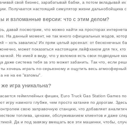
ачивай свой бизнес, зарабатывай бабки, а потом вкладывай их 
ции. Получается настоящий симулятор жизни дальнобойщика с
ы и взломанные версии: что с этим делом?
рь, давай посмотрим, что можно найти на просторах интернет
s. На данный момент, не так много официальных модов, котор
ий – хоть завались! Их прям целый арсенал: от бесконечных ба
 конечно, может показаться настоящим лайфхаком для тех, кто 
окачкой. Но имей в виду, что у взломов есть свои подводные кам
да даже система тебя за это может забанить. Так что, если реш
 ты хочешь играть по-серьезному и ощутить весь атмосферный
 а не на ее "взломы".
 же игра уникальна?
касается геймплейных фишек,
Euro Truck Gas Station Games
по
ют игру намного глубже, чем просто катание по дорогам. Здесь
контролем свою заправочную станцию, что добавляет аналитич
чеством топлива, ценами, обслуживанием клиентов и даже след
стикой. Да и под завязку вмещать все эти машинки, чтобы, случа