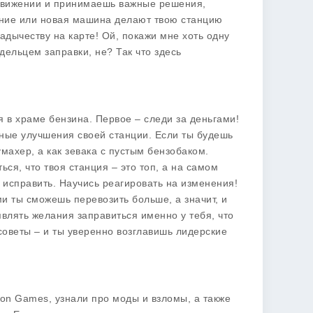
 движении и принимаешь важные решения,
ание или новая машина делают твою станцию
адычеству на карте! Ой, покажи мне хоть одну
дельцем заправки, не? Так что здесь
я в храме бензина. Первое – следи за деньгами!
ные улучшения своей станции. Если ты будешь
умахер, а как зевака с пустым бензобаком.
ся, что твоя станция – это топ, а на самом
о исправить. Научись реагировать на изменения!
ми ты сможешь перевозить больше, а значит, и
лять желания заправиться именно у тебя, что
советы – и ты уверенно возглавишь лидерские
tion Games
, узнали про моды и взломы, а также