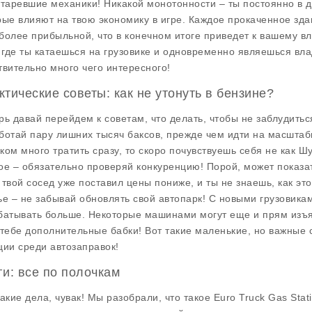
старевшие механики! Никакой монотонности – ты постоянно в
рые влияют на твою экономику в игре. Каждое прокаченное зд
более прибыльной, что в конечном итоге приведет к вашему вл
, где ты катаешься на грузовике и одновременно являешься вла
твительно много чего интересного!
ктические советы: как не утонуть в бензине?
рь давай перейдем к советам, что делать, чтобы не заблудитьс
ботай пару лишних тысяч баксов, прежде чем идти на масштаб
ком много тратить сразу, то скоро почувствуешь себя не как Ш
ое – обязательно проверяй конкуренцию! Порой, может показать
 твой сосед уже поставил цены пониже, и ты не знаешь, как эт
ье – не забывай обновлять свой автопарк! С новыми грузовика
батывать больше. Некоторые машинами могут еще и прям изъяв
 тебе дополнительные бабки! Вот такие маленькие, но важные 
ции среди автозаправок!
ги: все по полочкам
такие дела, чувак! Мы разобрали, что такое
Euro Truck Gas Sta