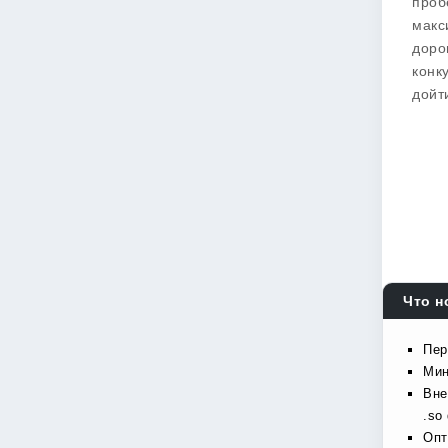
проб
макс
доро
конк
дойт
Что н
Пер
Мин
Вне
.so
Опт