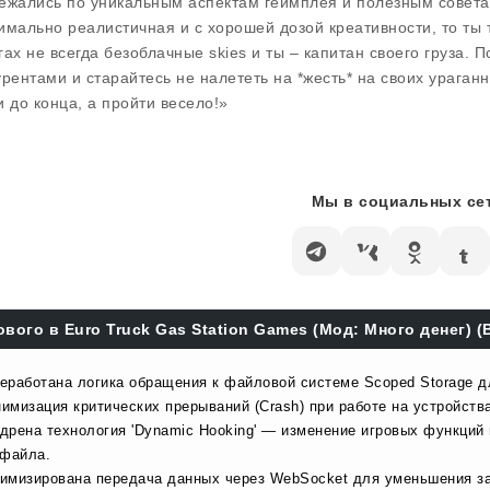
ежались по уникальным аспектам геймплея и полезным советам
имально реалистичная и с хорошей дозой креативности, то ты т
гах не всегда безоблачные skies и ты – капитан своего груза. 
урентами и старайтесь не налететь на *жесть* на своих ураган
и до конца, а пройти весело!»
Мы в социальных сет
ового в Euro Truck Gas Station Games (Мод: Много денег) (B
еработана логика обращения к файловой системе Scoped Storage д
имизация критических прерываний (Crash) при работе на устройства
дрена технология 'Dynamic Hooking' — изменение игровых функций
 файла.
имизирована передача данных через WebSocket для уменьшения за