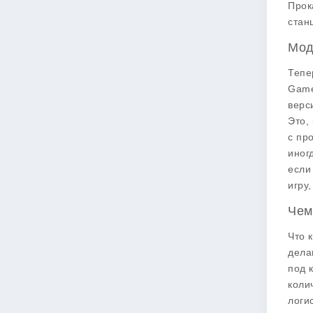
Прок
стан
Мод
Тепе
Game
верс
Это,
с пр
иног
если
игру,
Чем
Что 
дела
под 
коли
логи