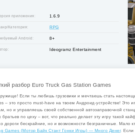
1.6.9
ерсия приложения:
RPG
анр/Категория:
8+
ребуемый Android:
Ideogramz Entertainment
втор:
ткий разбор Euro Truck Gas Station Games
дружище! Если ты любишь грузовики и мечтаешь стать настоя
es
– это просто must-have на твоем Андроид-устройстве! Это и
ам, но и управляешь своей собственной автозаправочной станци
х братьев по цеху – вот, что реально делает эту игру такой ка
ко дороги бескрайние, но и возможности безграничные. Мало кт
ng Games (Мотор Байк Стант Гонки Игры) — Много Денег
. Если