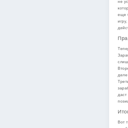
не у
кото
еще 
игру
дейс
Пра
Тепе
Зара
слиш
Втор
деле
Трет
зара
даст
пози
Ито
Вот 