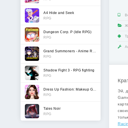
A4 Hide and Seek
В
RPG
Ж
Dungeon Corp. P (Idle RPG)
Т
RPG
А
Grand Summoners - Anime RPG
RPG
Shadow Fight 3 - RPG fighting
RPG
Кра
Dress Up Fashion: Makeup Games
Эй, 
RPG
Gam
карт
Tales Noir
свои
RPG
толь
Raci