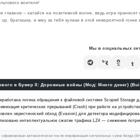
льтового воителя!
е главное – катайся на позитивной волне, ведь игра принесет н
t up, братишка, и жму за тебя кулаки в этой невероятной гонке 
Мы в социальных сет
ового в Бумер II: Дорожные войны (Мод: Много денег) (Bui
еработана логика обращения к файловой системе Scoped Storage д
имизация критических прерываний (Crash) при работе на устройства
овлен эвристический обход (Evasion) для детектора модифицирова
лизовано интеллектуальное сжатие трафика LZ4 — снижение потр
 сформирован автоматически после верификации контрольных сумм билда (SH