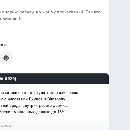
е только забаву, но и уйму впечатлений. Так что
в Бумере II!
ях:
ld 6529)
ля мгновенного доступа к игровым кэшам.
х с чипсетами Exynos и Dimensity.
нной среды внутриигрового движка.
ебления мобильных данных до 15%.
A-256).