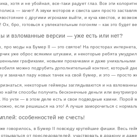
ика, хотя и не убойная, все-таки радует глаз. Все эти колори
полиса — зачет! А звуки моторов и свиста шин просто заставля
ивостояние с другими игроками выйти, и куча квестов, и возмо
! Ох, бро, готовься к увлекательным погоням – как это будет в
ы и взломанные версии — уже есть или нет?
к, про
моды на Бумер II
— это святое! На просторах интернета,
рчик уже оброс всякими штуками, и некоторые ребята умудрил
шенными графиками, новыми прокачками и даже уникальными 
мобиля можно подрубить дополнительный контент, который да
ву и закачал пару новых тачек на свой бумер, и это — просто ж
признаться, некоторые геймеры заглядываются и на взломанные
о найти способы получить бесконечные деньги или внутриигро
. Но учти — в этом деле есть и свои подводные камни. Порой м
рожно, если решишься на это! А лучше заморочиться с нормал
мплей: особенностей не счесть!
уже говорилось, в
Бумер II
повсюду крутейшие фишки. Весь гей
 отрываться от преследователей, участвовать в дракону и даже