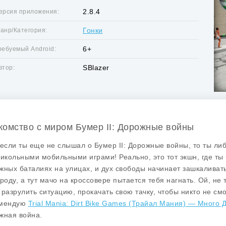
2.8.4
ерсия приложения:
Гонки
анр/Категория:
6+
ребуемый Android:
SBlazer
втор:
комство с миром Бумер II: Дорожные войны
 если ты еще не слышал о
Бумер II: Дорожные войны
, то ты ли
рикольными мобильными играми! Реально, это тот экшн, где т
жных баталиях на улицах, и дух свободы начинает зашкаливать
ороду, а тут мачо на кроссовере пытается тебя нагнать. Ой, не
 разрулить ситуацию, прокачать свою тачку, чтобы никто не см
омендую
Trial Mania: Dirt Bike Games (Трайал Мания) — Много 
жная война
.