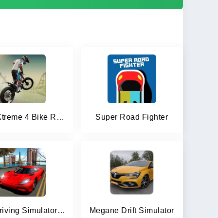
Trial Xtreme 4 Bike Racing
Super Road Fighter
Car Driving Simulator: NY
Megane Drift Simulator