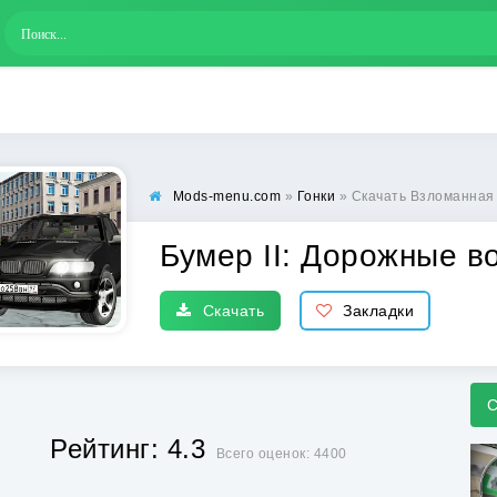
Mods-menu.com
»
Гонки
» Скачать Взломанная 
Бумер II: Дорожные в
Скачать
Закладки
С
Рейтинг: 4.3
Всего оценок: 4400