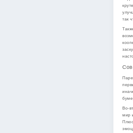
крут
улуч
так 
Такж
возм
кооп
заск
наст
Сов
Паре
перв
инач
буме
Во-в
мир 
Плюс
эмоц