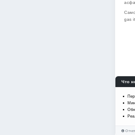
асфа
Само
gas i
Что н
Пер
Мин
Обн
Реа
Отчет