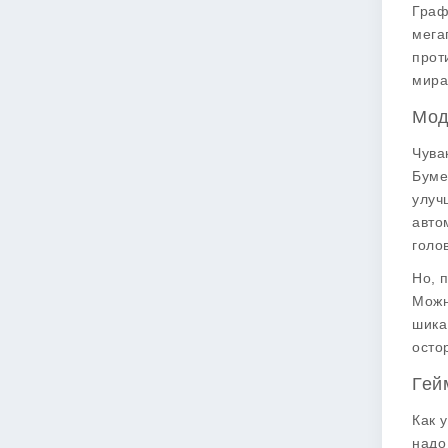
Граф
мега
прот
мира
Мод
Чува
Буме
улуч
авто
голо
Но, 
Можн
шика
осто
Гей
Как 
надо