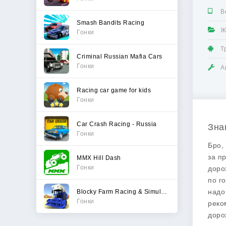
В
Smash Bandits Racing
Ж
Гонки
Т
Criminal Russian Mafia Cars
Гонки
А
Racing car game for kids
Гонки
Car Crash Racing - Russia
Зна
Гонки
Бро,
за п
MMX Hill Dash
Гонки
доро
по г
надо
Blocky Farm Racing & Simulator
Гонки
рек
доро