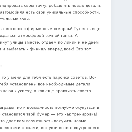
цировать свою тачку, добавлять новые детали,
 автомобиля есть свои уникальные способности,
стильные гонки.
ных выгонок с фирменным юмором! Тут есть еще
аждаться атмосферой вечной гонки. А
нут улицы вместе, отдаем по линии и не даем
я и выбегать к финишу вперед всех! Это тот
!
, то у меня для тебя есть парочка советов. Во-
у тебя установлены все необходимые детали,
о ключ к успеху, а как еще прокачать своего
аграды, но и возможность поглубже окунуться в
 становится твой бумер — это как тренировка!
это дает вам возможность получить новые
олевскими гонками, выпусти своего внутреннего