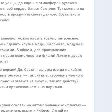
тные улицы, да еще и с атмосферой русского
ют твоё сердце биться быстрее. Тут можно и на
жность прокрутить сюжет данного брутального
есело!
 конечно, можно нарыть кое-что интересное.
ись сделать крутые моды! Например, модули с
тачками. В общем, для прокачивания
ет новые возможности и фишки! Лично я дурью
есть!
 версии! Да, братан, взломы всегда на хайпе.
вые ресурсы — так сказать, своровать немного
ожно нарваться на вирусы, так что действуй
ьным прокачиванием и не париться.
мплей основан на автомобильных конфликтах —
 выискивать нычки с баблом! Одной из