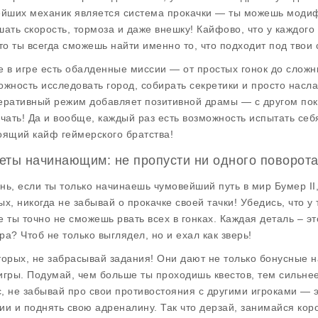
ейших механик является система
прокачки
— ты можешь модифи
шать скорость, тормоза и даже внешку! Кайфово, что у каждого
что ты всегда сможешь найти именно то, что подходит под твои 
е в игре есть обалденные
миссии
— от простых гонок до слож
ожность исследовать город, собирать секретики и просто насл
еративный режим добавляет позитивной драмы — с другом поки
учать! Да и вообще, каждый раз есть возможность испытать себ
оящий кайф геймерского братства!
еты начинающим: не пропусти ни одного поворота
нь, если ты только начинаешь чумовейший путь в мир
Бумер II
ых, никогда не забывай о прокачке своей тачки! Убедись, что 
е ты точно не сможешь рвать всех в гонках. Каждая деталь – эт
ра? Чтоб не только выглядел, но и ехал как зверь!
торых, не забрасывай задания! Они дают не только бонусные н
игры. Подумай, чем больше ты проходишь квестов, тем сильнее
, не забывай про свои противостояния с другими игроками — 
ии и поднять свою адреналину. Так что дерзай, занимайся кор