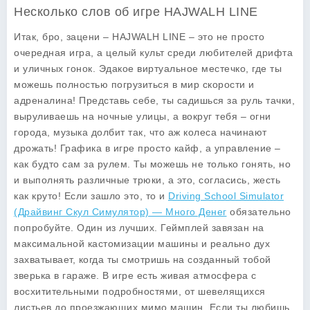
Несколько слов об игре HAJWALH LINE
Итак, бро, зацени – HAJWALH LINE – это не просто
очередная игра, а целый культ среди любителей дрифта
и уличных гонок. Эдакое виртуальное местечко, где ты
можешь полностью погрузиться в мир скорости и
адреналина! Представь себе, ты садишься за руль тачки,
выруливаешь на ночные улицы, а вокруг тебя – огни
города, музыка долбит так, что аж колеса начинают
дрожать!
Графика в игре
просто кайф, а управление –
как будто сам за рулем. Ты можешь не только гонять, но
и выполнять различные трюки, а это, согласись, жесть
как круто! Если зашло это, то и
Driving School Simulator
(Драйвинг Скул Симулятор) — Много Денег
обязательно
попробуйте. Один из лучших. Геймплей завязан на
максимальной кастомизации машины и реально дух
захватывает, когда ты смотришь на созданный тобой
зверька в гараже. В игре есть живая атмосфера с
восхитительными подробностями, от шевелящихся
листьев до проезжающих мимо машин. Если ты любишь