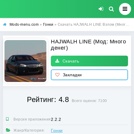
Mods-menu.com
»
Гонки
» Скачать HAJWALH LINE Взлом (Много денег) на андроид бесплатно
HAJWALH LINE (Мод: Много
денег)
Скачать
Закладки
Рейтинг: 4.8
Всего оценок: 7100
2.2.2
Версия приложения:
Гонки
Жанр/Категория: