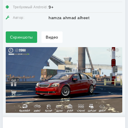
9+
Требуемый Android:
hamza ahmad alheet
Автор:
Скриншоты
Видео