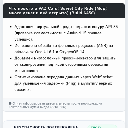
Что нового в VAZ Cars: Soviet City Ride (Мод:
много денег и всё открыто) (Build 6456)
Адаптация виртуальной среды под архитектуру API 35
(проверка совместимости с Android 15 прошла
успешно).
Исправлена обработка фоновых процессов (ANR) на
оболочках One UI 6.1 и OxygenOS 14.
Добавлен многослойный прокси-инжектор для защиты
от сканирования подписей сторонними сервисами
мониторинга.
Оптимизирована передача данных через WebSocket
для уменьшения задержки (Ping) в мультиплеерных
сессиях.
Отчет сформирован автоматически после верификации
контрольных сумм билда (SHA-256).
БЕЗОПАСНОСТЬ ПОДТВЕРЖДЕНА
ТЕСТ: