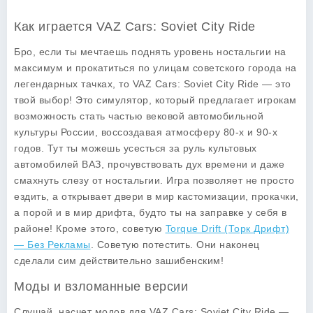
Как играется VAZ Cars: Soviet City Ride
Бро, если ты мечтаешь поднять уровень ностальгии на
максимум и прокатиться по улицам советского города на
легендарных тачках, то
VAZ Cars: Soviet City Ride
— это
твой выбор! Это симулятор, который предлагает игрокам
возможность стать частью вековой автомобильной
культуры России, воссоздавая атмосферу 80-х и 90-х
годов. Тут ты можешь усесться за руль культовых
автомобилей ВАЗ, прочувствовать дух времени и даже
смахнуть слезу от ностальгии. Игра позволяет не просто
ездить, а открывает двери в мир кастомизации, прокачки,
а порой и в мир дрифта, будто ты на заправке у себя в
районе! Кроме этого, советую
Torque Drift (Торк Дрифт)
— Без Рекламы
. Советую потестить. Они наконец
сделали сим действительно зашибенским!
Моды и взломанные версии
Слушай, насчет модов для
VAZ Cars: Soviet City Ride
—