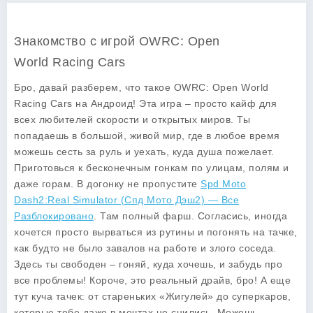
Знакомство с игрой OWRC: Open
World Racing Cars
Бро, давай разберем, что такое
OWRC: Open World
Racing Cars
на Андроид! Эта игра – просто кайф для
всех любителей скорости и открытых миров. Ты
попадаешь в большой, живой мир, где в любое время
можешь сесть за руль и уехать, куда душа пожелает.
Приготовься к бесконечным гонкам по улицам, полям и
даже горам. В догонку не пропустите
Spd Moto
Dash2:Real Simulator (Спд Мото Дэш2) — Все
Разблокировано
. Там полный фарш. Согласись, иногда
хочется просто вырваться из рутины и погонять на тачке,
как будто не было завалов на работе и злого соседа.
Здесь ты свободен – гоняй, куда хочешь, и забудь про
все проблемы! Короче, это реальный драйв, бро! А еще
тут куча тачек: от стареньких «Жигулей» до суперкаров,
которые тебе даже в мечтах не снились. Можешь