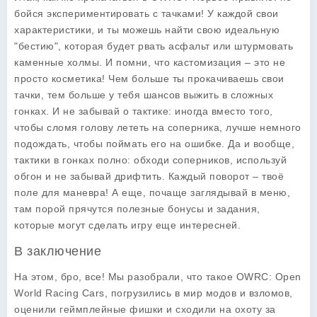
бойся экспериментировать с тачками! У каждой свои
характеристики, и ты можешь найти свою идеальную
"бестию", которая будет рвать асфальт или штурмовать
каменные холмы. И помни, что кастомизация – это не
просто косметика! Чем больше ты прокачиваешь свои
тачки, тем больше у тебя шансов выжить в сложных
гонках. И не забывай о тактике: иногда вместо того,
чтобы сломя голову лететь на соперника, лучше немного
подождать, чтобы поймать его на ошибке. Да и вообще,
тактики в гонках полно: обходи соперников, используй
обгон и не забывай дрифтить. Каждый поворот – твоё
поле для маневра! А еще, почаще заглядывай в меню,
там порой прячутся полезные бонусы и задания,
которые могут сделать игру еще интересней.
В заключение
На этом, бро, все! Мы разобрали, что такое
OWRC: Open
World Racing Cars
, погрузились в мир модов и взломов,
оценили геймплейные фишки и сходили на охоту за