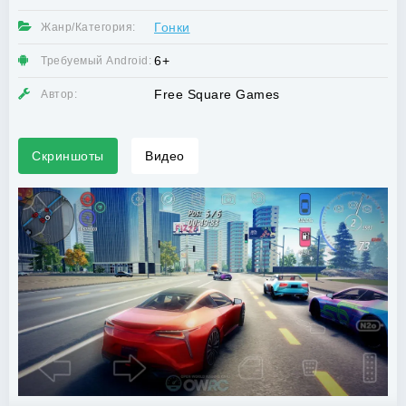
Гонки
Жанр/Категория:
6+
Требуемый Android:
Free Square Games
Автор:
Скриншоты
Видео