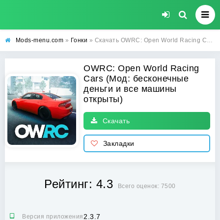
Mods-menu.com
»
Гонки
» Скачать OWRC: Open World Racing Cars взлом на бесконечные деньги и все машины открыты для Андроид
OWRC: Open World Racing
Cars (Мод: бесконечные
деньги и все машины
открыты)
Скачать
Закладки
Рейтинг: 4.3
Всего оценок: 7500
2.3.7
Версия приложения: