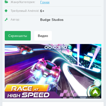
Гонки
Жанр/Категория:
6+
Требуемый Android:
Budge Studios
Автор:
Скриншоты
Видео