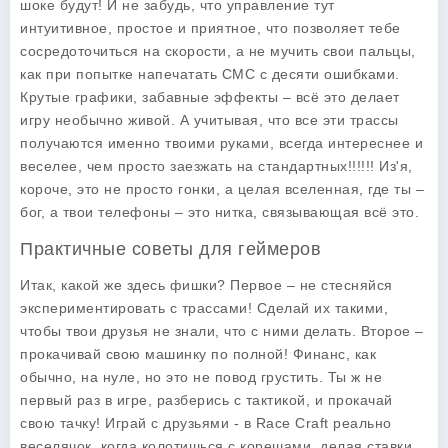
шоке будут! И не забудь, что управление тут
интуитивное, простое и приятное, что позволяет тебе
сосредоточиться на скорости, а не мучить свои пальцы,
как при попытке напечатать СМС с десяти ошибками.
Крутые графики
, забавные эффекты – всё это делает
игру необычно живой. А учитывая, что все эти трассы
получаются именно твоими руками, всегда интереснее и
веселее, чем просто заезжать на стандартных!!!!!! Из'я,
короче, это не просто гонки, а целая вселенная, где ты –
бог, а твои телефоны – это нитка, связывающая всё это.
Практичные советы для геймеров
Итак, какой же здесь фишки? Первое – не стесняйся
экспериментировать с трассами! Сделай их такими,
чтобы твои друзья не знали, что с ними делать. Второе –
прокачивай свою машинку по полной! Финанс, как
обычно, на нуле, но это не повод грустить. Ты ж не
первый раз в игре, разберись с тактикой, и прокачай
свою тачку!
Играй с друзьями
- в Race Craft реально
веселячок, когда колотишься с корешами, делая ставки