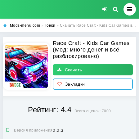
Mods-menu.com
»
Гонки
» Скачать Race Craft - Kids Car Games взлом на много денег и всё разблокировано на Android
Race Craft - Kids Car Games
(Мод: много денег и всё
разблокировано)
Скачать
Закладки
Рейтинг: 4.4
Всего оценок: 7000
2.2.3
Версия приложения: