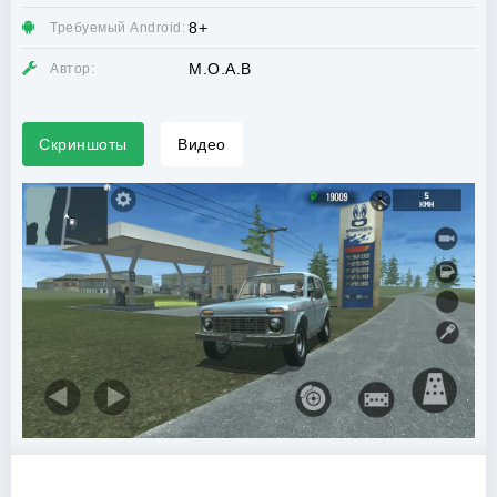
8+
Требуемый Android:
M.O.A.B
Автор:
Скриншоты
Видео