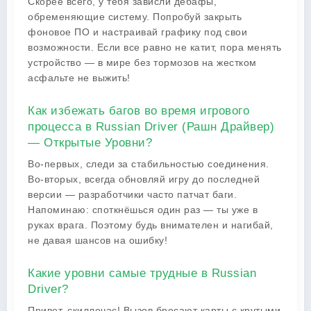
Скорее всего, у тебя зависли дебафы,
обременяющие систему. Попробуй закрыть
фоновое ПО и настраивай графику под свои
возможности. Если все равно не катит, пора менять
устройство — в мире без тормозов на жестком
асфальте не выжить!
Как избежать багов во время игрового
процесса в Russian Driver (Рашн Драйвер)
— Открытые Уровни?
Во-первых, следи за стабильностью соединения.
Во-вторых, всегда обновляй игру до последней
версии — разработчики часто патчат баги.
Напоминаю: споткнёшься один раз — ты уже в
руках врага. Поэтому будь внимателен и нагибай,
не давая шансов на ошибку!
Какие уровни самые трудные в Russian
Driver?
Привет, скиллочас! Вызов бросают карты с крутыми