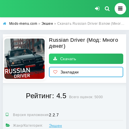
Mods-menu.com
»
Экшен
» Скачать Russian Driver Взлом (Много денег) на андроид бесплатно
Russian Driver (Мод: Много
денег)
Скачать
Закладки
Рейтинг: 4.5
Всего оценок: 5000
2.2.7
Версия приложения:
Экшен
Жанр/Категория: