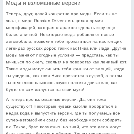
Моды и взломанные версии
Теперь, друг, давай конкретно про моды. Если ты не
знал, в мире
Russian Driver
есть целая армия
модификаций, которая старается сделать игру еще
более эпичной. Некоторые моды добавляют новые
автомобили, позволяя тебе прокатиться на настоящих
легендах русских дорог, таких как Нива или Лада. Другие
моды меняют погодные условия — представь, как ты
мчишься по снегу, скользя на поворотах как ленивый кот.
Такие моды могут лишить тебя крышки от эмоций, когда
ты увидишь, как твоя Нива врезается в сугроб, а потом
ты отчетливо слышишь звуки поломки двигателя, как
будто он сам жалуется на свои муки!
А теперь про взломанные версии. Да, они тоже
существуют! Некоторые чуваки смогли пробраться в
недра кода и выпустить версии, где ты получаешь все
супер-автомобили сразу, без необходимости собирать
их. Такое, брат, возможно, но знай, что эти дела могут
быть чреваты багами и сбоями. Зачем так рисковать,