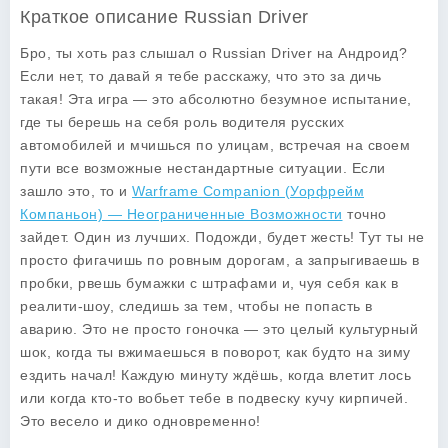
Краткое описание Russian Driver
Бро, ты хоть раз слышал о
Russian Driver
на Андроид?
Если нет, то давай я тебе расскажу, что это за дичь
такая! Эта игра — это абсолютно безумное испытание,
где ты берешь на себя роль водителя русских
автомобилей и мчишься по улицам, встречая на своем
пути все возможные нестандартные ситуации. Если
зашло это, то и
Warframe Companion (Уорфрейм
Компаньон) — Неограниченные Возможности
точно
зайдет. Один из лучших. Подожди, будет жесть! Тут ты не
просто фигачишь по ровным дорогам, а запрыгиваешь в
пробки, рвешь бумажки с штрафами и, чуя себя как в
реалити-шоу, следишь за тем, чтобы не попасть в
аварию. Это не просто гоночка — это целый культурный
шок, когда ты вжимаешься в поворот, как будто на зиму
ездить начал! Каждую минуту ждёшь, когда влетит лось
или когда кто-то вобьет тебе в подвеску кучу кирпичей.
Это весело и дико одновременно!