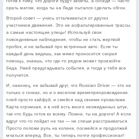
готов к тому, что дороги будут забиты, а соседи — часто
орать матом, когда ты на Ладе пытался сделать обгон.
Второй совет — учись отталкиваться от других
участников движения. Это не асфальтированные трассы,
а самые настоящие улицы! Используй свои
повседневные наблюдения, чтобы не стать жертвой
пробок, и не забывай про встречные авто. Если ты
каждый день видишь, как мимо проносится скорая
помощь, знаешь, что где-то рядом может произойти
беда. Умей предугадывать события, и тогда у тебя все
получится.
И, наконец, не забывай друг, что
Russian Driver
— это не
только о гонках, но и о веселом времяпрепровождении.
плей просто кайфуй, и смейся над своими провалами.
Карта огромная, и в ней есть много неожиданных штук,
так что будь готов ко всему. Помни, ты на дороге! А если
вдруг что-то пойдет не так — не спеши расстраиваться.
Просто положи руль на колени, посмейся и продолжай
мчаться вперед. Все, ты теперь почти профессионал!