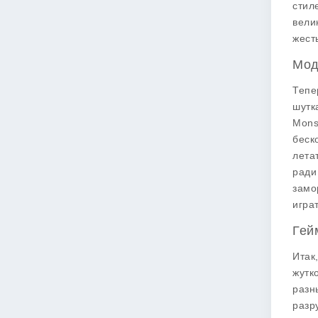
стил
вели
жесть
Мод
Тепе
шутк
Mons
беск
лета
ради
замо
игра
Гей
Итак
жутк
разн
разр