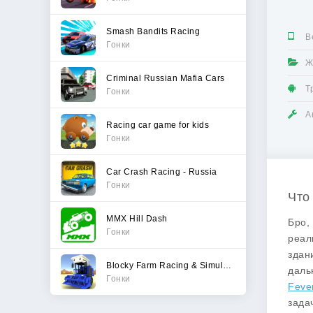
Smash Bandits Racing
В
Гонки
Ж
Criminal Russian Mafia Cars
Т
Гонки
А
Racing car game for kids
Гонки
Car Crash Racing - Russia
Гонки
Что
MMX Hill Dash
Бро,
Гонки
реал
здан
Blocky Farm Racing & Simulator
даль
Гонки
Feve
зада