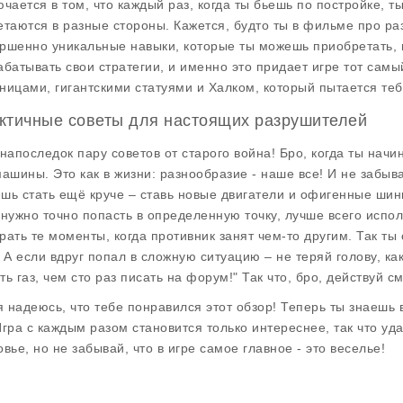
ючается в том, что каждый раз, когда ты бьешь по постройке, т
етаются в разные стороны. Кажется, будто ты в фильме про раз
ршенно уникальные навыки, которые ты можешь приобретать, п
абатывать свои стратегии, и именно это придает игре тот самы
ницами, гигантскими статуями и Халком, который пытается теб
ктичные советы для настоящих разрушителей
 напоследок пару советов от старого война! Бро, когда ты нач
машины. Это как в жизни: разнообразие - наше все! И не забыва
шь стать ещё круче – ставь новые двигатели и офигенные шины
 нужно точно попасть в определенную точку, лучше всего испо
рать те моменты, когда противник занят чем-то другим. Так т
. А если вдруг попал в сложную ситуацию – не теряй голову, ка
ть газ, чем сто раз писать на форум!" Так что, бро, действуй с
 я надеюсь, что тебе понравился этот обзор! Теперь ты знаешь 
Игра с каждым разом становится только интереснее, так что уд
овье, но не забывай, что в игре самое главное - это веселье!