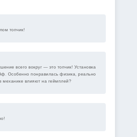
лом топчик!
ушение всего вокруг — это топчик! Установка
кайф. Особенно понравилась физика, реально
 в механике влияют на геймплей?
но!