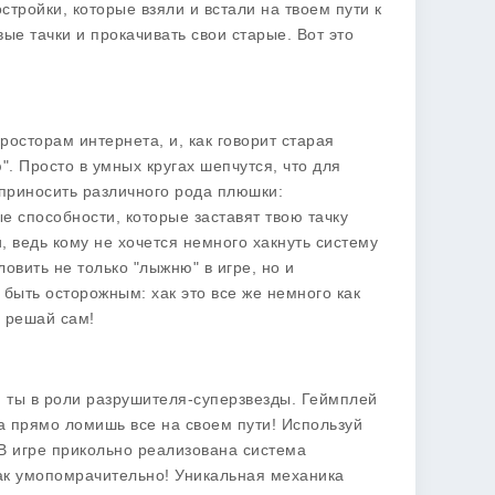
остройки, которые взяли и встали на твоем пути к
ые тачки и прокачивать свои старые. Вот это
росторам интернета, и, как говорит старая
. Просто в умных кругах шепчутся, что для
т приносить различного рода плюшки:
е способности, которые заставят твою тачку
, ведь кому не хочется немного хакнуть систему
овить не только "лыжню" в игре, но и
быть осторожным: хак это все же немного как
, решай сам!
ти, ты в роли разрушителя-суперзвезды. Геймплей
 а прямо ломишь все на своем пути! Используй
В игре прикольно реализована система
так умопомрачительно! Уникальная механика