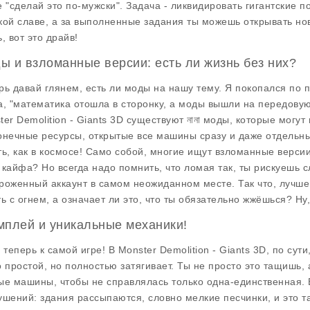
е "сделай это по-мужски". Задача - ликвидировать гигантские п
кой славе, а за выполненные задания ты можешь открывать нов
, вот это драйв!
ы и взломанные версии: есть ли жизнь без них?
рь давай глянем, есть ли моды на нашу тему. Я покопался по п
а, "математика отошла в сторонку, а моды вышли на передовую"
ter Demolition - Giants 3D существуют নানা моды, которые могу
онечные ресурсы, открытые все машины сразу и даже отдельны
ть, как в космосе! Само собой, многие ищут взломанные версии
 кайфа? Но всегда надо помнить, что ломая так, ты рискуешь сл
роженный аккаунт в самом неожиданном месте. Так что, лучше 
ть с огнем, а означает ли это, что ты обязательно жжёшься? Ну
мплей и уникальные механики!
, теперь к самой игре! В Monster Demolition - Giants 3D, по су
о простой, но полностью затягивает. Ты не просто это тащишь,
ые машины, чтобы не справлялась только одна-единственная. 
ушений: здания рассыпаются, словно мелкие песчинки, и это 