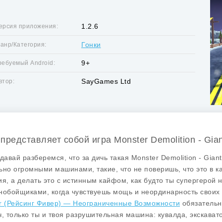
1.2.6
ерсия приложения:
Гонки
анр/Категория:
9+
ребуемый Android:
SayGames Ltd
втор:
 представляет собой игра Monster Demolition - Gia
 давай разберемся, что за дичь такая Monster Demolition - Gia
ьно огромными машинами, такие, что не поверишь, что это в ка
ия, а делать это с истинным кайфом, как будто ты супергерой н
нобойщиками, когда чувствуешь мощь и неординарность своих 
r (Рейсинг Фивер) — Неограниченные Возможности
обязательн
ч, только ты и твоя разрушительная машина: кувалда, экскават