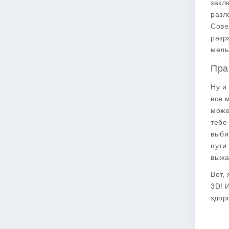
закл
разл
Сове
разр
мель
Пра
Ну и
все 
може
тебе
выби
пути
выжа
Вот,
3D! 
здор