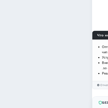
Что н
Опт
чип
Уст
Вне
.so
Реа
Отчет
БЕ