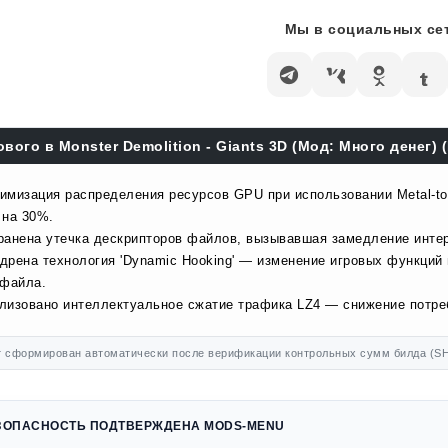
Мы в социальных сет
ового в Monster Demolition - Giants 3D (Мод: Много денег) (
имизация распределения ресурсов GPU при использовании Metal-to-
 на 30%.
ранена утечка дескрипторов файлов, вызывавшая замедление инте
дрена технология 'Dynamic Hooking' — изменение игровых функций
 файла.
лизовано интеллектуальное сжатие трафика LZ4 — снижение потр
 сформирован автоматически после верификации контрольных сумм билда (SH
ЗОПАСНОСТЬ ПОДТВЕРЖДЕНА MODS-MENU