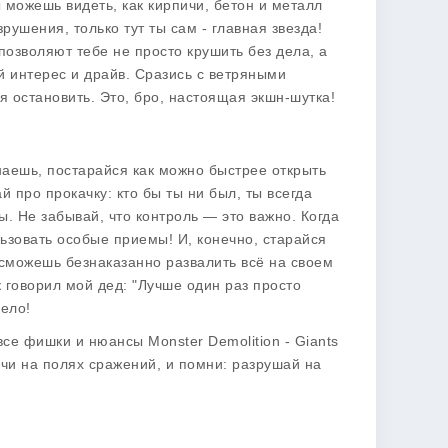
ы можешь видеть, как кирпичи, бетон и металл
рушения, только тут ты сам - главная звезда!
озволяют тебе не просто крушить без дела, а
й интерес и драйв. Сразись с ветряными
я остановить. Это, бро, настоящая экшн-шутка!
инаешь, постарайся как можно быстрее открыть
й про прокачку: кто бы ты ни был, ты всегда
. Не забывай, что контроль — это важно. Когда
льзовать особые приемы! И, конечно, старайся
ы сможешь безнаказанно развалить всё на своем
к говорил мой дед: "Лучше один раз просто
мело!
все фишки и нюансы Monster Demolition - Giants
ачи на полях сражений, и помни: разрушай на