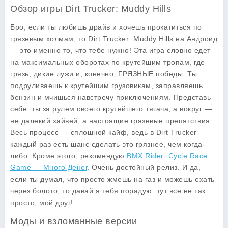
Обзор игры Dirt Trucker: Muddy Hills
Бро, если ты любишь драйв и хочешь прокатиться по
грязевым холмам, то Dirt Trucker: Muddy Hills на Андроид
— это именно то, что тебе нужно! Эта игра словно едет
на максимальных оборотах по крутейшим тропам, где
грязь, дикие лужи и, конечно, ГРЯЗНЫЕ победы. Ты
подруливаешь к крутейшим грузовикам, заправляешь
бензин и мчишься навстречу приключениям. Представь
себе: ты за рулем своего крутейшего тягача, а вокруг —
не далекий хайвей, а настоящие грязевые препятствия.
Весь процесс — сплошной кайф, ведь в Dirt Trucker
каждый раз есть шанс сделать это грязнее, чем когда-
либо. Кроме этого, рекомендую
BMX Rider: Cycle Race
Game — Много Денег
. Очень достойный релиз. И да,
если ты думал, что просто жмешь на газ и можешь ехать
через болото, то давай я тебя порадую: тут все не так
просто, мой друг!
Моды и взломанные версии