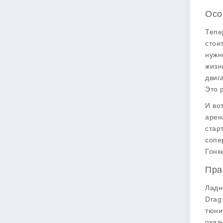
Осо
Тепе
стои
нужн
жизн
двиг
Это 
И во
арен
стар
сопе
Гонк
Пра
Ладн
Drag
тюни
оказ