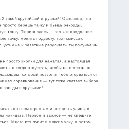
s 2 такой крутейшей игрушкой! Основное, что
е просто берешь тачку и бьешь рекорды,
дую гонку.
Тюнинг
здесь — это как продление
ою тачку, менять подвеску, трансмиссию,
 ощутимые и заветные результаты ты получаешь.
не просто кнопки для нажатия, а настоящая
ить, а когда отпускать, чтобы не сгорать на
ешающим, который позволит тебе оторваться от
ежимах соревнования — тут тоже хватает выбора.
е заезды с друзьями!
ливать по всем фронтам и покорять улицы в
 вам накидать. Первое и важное — не спешите
ться. Много кто лупит в максималку, а потом