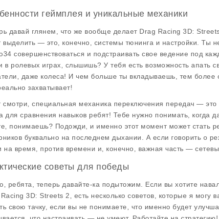
бенности геймплея и уникальные механики
рь давай глянем, что же вообще делает Drag Racing 3D: Street
т выделить — это, конечно, системы тюнинга и настройки. Ты н
о34 совершенствоваться и подстраивать свое ведение под каж
и в ролевых играх, слышишь? У тебя есть возможность апать св
атели, даже колеса! И чем больше ты вкладываешь, тем более
реально захватывает!
т смотри, специальная механика переключения передач — это 
а для сравнения навыков ребят! Тебе нужно понимать, когда дав
те, понимаешь? Подожди, и именно этот момент может стать р
рников буквально на последнем дыхании. А если говорить о р
и на время, против времени и, конечно, важная часть — сетевы
ктические советы для победы
о, ребята, теперь давайте-ка подытожим. Если вы хотите нава
 Racing 3D: Streets 2, есть несколько советов, которые я могу
ть свою тачку, если вы не понимаете, что именно будет улучша
ывается, что настраивать — не умеют. Работайте на стратегию!