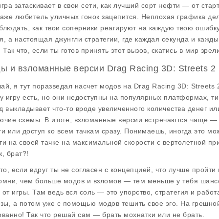
игра затаскивает в свои сети, как лучший сорт нефти — от ста
даже любитель уличных гонок зацепится. Неплохая графика д
блюдать, как твои соперники реагируют на каждую твою ошибку
я, а настоящая джунгли стратегии, где каждая секунда и каж
. Так что, если ты готов принять этот вызов, скатись в мир зре
ы и взломанные версии Drag Racing 3D: Streets 2
ай, я тут поразведал насчет модов на Drag Racing 3D: Streets
ту игру есть, но они недоступны на популярных платформах, ти
д выкладывает что-то вроде увеличенного количества денег и
ючие схемы. В итоге, взломанные версии встречаются чаще — 
ги или доступ ко всем тачкам сразу. Понимаешь, иногда это мо
ти на своей тачке на максимальной скорости с вертолетной прив
ж, брат?!
что, если вдруг ты не согласен с концепцией, что лучше пройти
омни, чем больше модов и взломов — тем меньше у тебя шансо
 от игры. Там ведь вся соль — это упорство, стратегия и рабо
азы, а потом уже с помощью модов тешить свое эго. На грешной
ованно! Так что решай сам — брать мохнатки или не брать.