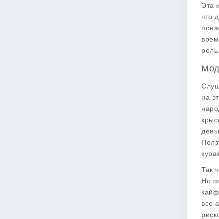
Эта 
что 
пона
врем
роль
Мод
Слуш
на э
наро
крыс
день
Полз
кура
Так 
Но п
кайф
все 
риск