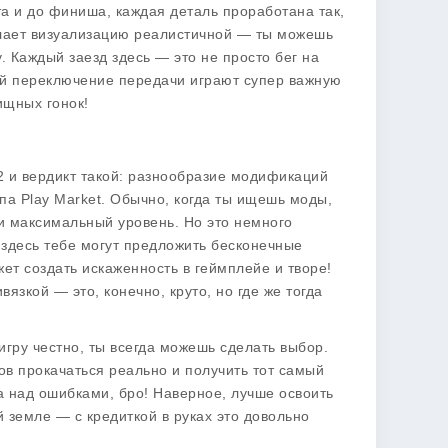
рта и до финиша, каждая деталь проработана так,
елает визуализацию реалистичной — ты можешь
. Каждый заезд здесь — это не просто бег на
дый переключение передачи играют супер важную
лищных гонок!
 2 и вердикт такой: разнообразие модификаций
па Play Market. Обычно, когда ты ищешь моды,
ли максимальный уровень. Но это немного
здесь тебе могут предложить бесконечные
жет создать искаженность в геймплейе и творе!
язкой — это, конечно, круто, но где же тогда
 игру честно, ты всегда можешь сделать выбор.
в прокачаться реально и получить тот самый
та над ошибками, бро! Наверное, лучше освоить
 земле — с кредиткой в руках это довольно