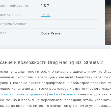
2.5.7
ерсия приложения:
Гонки
анр/Категория:
6+
ребуемый Android:
Code Prime
втор:
сание и возможности Drag Racing 3D: Streets 2
 если ты фанат гонок и все, что связано с адреналином, то
Drag
бешеных скоростей и зрелищных заездов! Представь себе: ты с
 улицы, которые просят подрифтовать и побыстрее разогнаться.
оящее испытание для твоих рефлексов и стратегического мыш
Си Ди в случае сокращения) — Без Рекламы
имеется. Для тех, к
 на газ, но и правильно переключать передачи, чтобы избежать 
шь, когда включить нитро, то значит гонку ты точно уже проигра