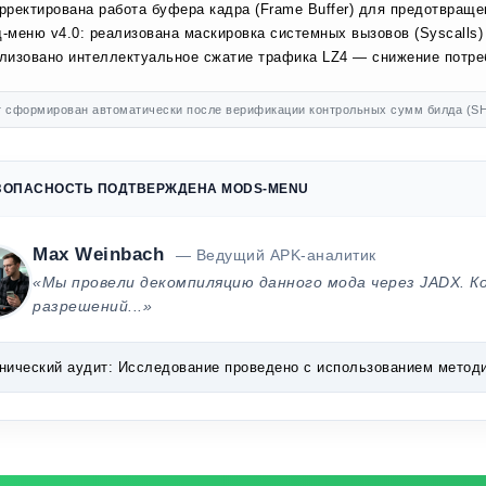
рректирована работа буфера кадра (Frame Buffer) для предотвраще
-меню v4.0: реализована маскировка системных вызовов (Syscalls)
лизовано интеллектуальное сжатие трафика LZ4 — снижение потр
 сформирован автоматически после верификации контрольных сумм билда (SH
ЗОПАСНОСТЬ ПОДТВЕРЖДЕНА MODS-MENU
Max Weinbach
— Ведущий APK-аналитик
«Мы провели декомпиляцию данного мода через JADX. К
разрешений...»
нический аудит:
Исследование проведено с использованием методик 