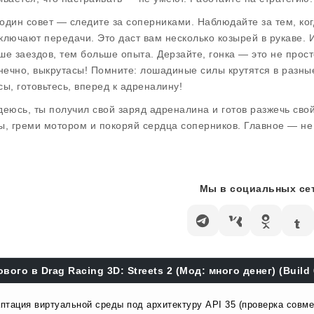
один совет — следите за соперниками. Наблюдайте за тем, ко
ключают передачи. Это даст вам несколько козырей в рукаве. 
ше заездов, тем больше опыта. Дерзайте, гонка — это не прост
онечно, выкрутасы! Помните: лошадиные силы крутятся в разные
сы, готовьтесь, вперед к адреналину!
деюсь, ты получил свой заряд адреналина и готов разжечь сво
ы, греми мотором и покоряй сердца соперников. Главное — не 
Мы в социальных сет
ового в Drag Racing 3D: Streets 2 (Мод: много денег) (Build
птация виртуальной среды под архитектуру API 35 (проверка совме