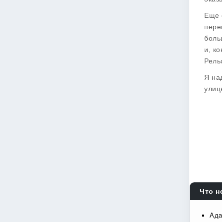
Еще 
пере
боль
и, к
Рель
Я на
улиц
Что н
Ада