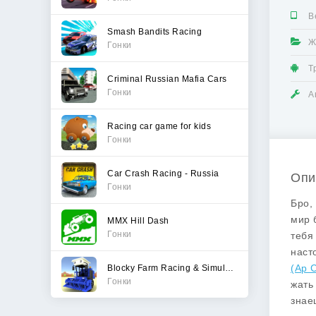
В
Smash Bandits Racing
Ж
Гонки
Т
Criminal Russian Mafia Cars
Гонки
А
Racing car game for kids
Гонки
Car Crash Racing - Russia
Опи
Гонки
Бро,
мир 
MMX Hill Dash
Гонки
тебя
наст
(Ар 
Blocky Farm Racing & Simulator
Гонки
жать
знае