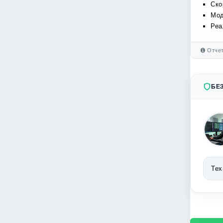
Ско
Мод
Реа
Отчет
БЕ
Тех