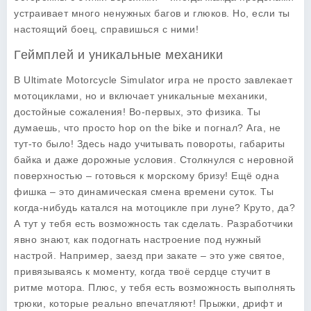
устраивает много ненужных багов и глюков. Но, если ты
настоящий боец, справишься с ними!
Геймплей и уникальные механики
В Ultimate Motorcycle Simulator игра не просто завлекает
мотоциклами, но и включает уникальные механики,
достойные сожаления! Во-первых, это физика. Ты
думаешь, что просто hop on the bike и погнал? Ага, не
тут-то было! Здесь надо учитывать повороты, габариты
байка и даже дорожные условия. Столкнулся с неровной
поверхностью – готовься к морскому бризу! Ещё одна
фишка – это динамическая смена времени суток. Ты
когда-нибудь катался на мотоцикле при луне? Круто, да?
А тут у тебя есть возможность так сделать. Разработчики
явно знают, как подогнать настроение под нужный
настрой. Например, заезд при закате – это уже святое,
привязываясь к моменту, когда твоё сердце стучит в
ритме мотора. Плюс, у тебя есть возможность выполнять
трюки, которые реально впечатляют! Прыжки, дрифт и