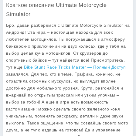
Краткое описание Ultimate Motorcycle
Simulator
Бро, давай разберёмся с Ultimate Motorcycle Simulator на
Андроид! Эта игра – настоящая находка для всех
любителей мотоциклов. Ты погружаешься в атмосферу
байкерских приключений на двух колесах, где у тебя на
выбор целая куча мотоциклов. От круизеров до
спортивных байков – тут найдётся всё! Присмотритесь,
тут еще
Bike Stunt Race Tricks Master — Полный Доступ
завалялся. Для тех, кто в теме. Графика, конечно, не
отрастила огромных мускулов, но выглядит вполне
достойно для мобильного уровня. Крути, разгоняйся и
вжаривай по открытым трассам или узким улочкам –
выбор за тобой! А ещё в игре есть возможность
кастомизации: можно сделать своего железного коня
уникальным, поменять раскраску, детали и даже звуки
выхлопа. Такое ощущение, что ты создаёшь своего мото
друга, а не тупо ездишь на готовом! Да и управление