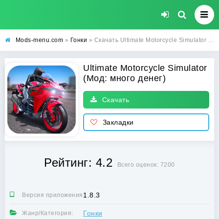
Mods-menu.com
»
Гонки
» Скачать Ultimate Motorcycle Simulator Взлом (много денег) на Андроид бесплатно
Ultimate Motorcycle Simulator
(Мод: много денег)
Скачать
Закладки
Рейтинг: 4.2
Всего оценок: 7200
1.8.3
Версия приложения:
Гонки
Жанр/Категория: