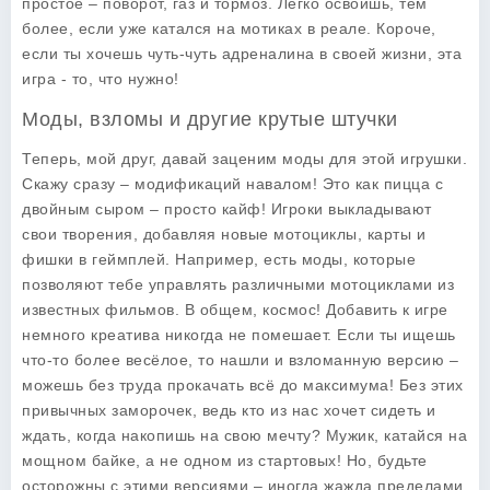
простое – поворот, газ и тормоз. Легко освоишь, тем
более, если уже катался на мотиках в реале. Короче,
если ты хочешь чуть-чуть адреналина в своей жизни, эта
игра - то, что нужно!
Моды, взломы и другие крутые штучки
Теперь, мой друг, давай заценим моды для этой игрушки.
Скажу сразу – модификаций навалом! Это как пицца с
двойным сыром – просто кайф! Игроки выкладывают
свои творения, добавляя новые мотоциклы, карты и
фишки в геймплей. Например, есть моды, которые
позволяют тебе управлять различными мотоциклами из
известных фильмов. В общем, космос! Добавить к игре
немного креатива никогда не помешает. Если ты ищешь
что-то более весёлое, то нашли и взломанную версию –
можешь без труда прокачать всё до максимума! Без этих
привычных заморочек, ведь кто из нас хочет сидеть и
ждать, когда накопишь на свою мечту? Мужик, катайся на
мощном байке, а не одном из стартовых! Но, будьте
осторожны с этими версиями – иногда жажда пределами