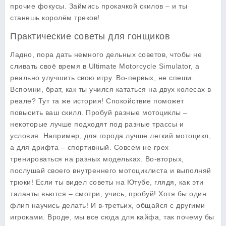
прочие фокусы. Займись прокачкой скилов – и ты
станешь королём треков!
Практические советы для гонщиков
Ладно, пора дать немного дельных советов, чтобы не
сливать своё время в Ultimate Motorcycle Simulator, а
реально улучшить свою игру. Во-первых, не спеши.
Вспомни, брат, как ты учился кататься на двух колесах в
реале? Тут та же история! Спокойствие поможет
повысить ваш скилл. Пробуй разные мотоциклы –
некоторые лучше подходят под разные трассы и
условия. Например, для города лучше легкий мотоцикл,
а для дрифта – спортивный. Совсем не грех
тренироваться на разных модельках. Во-вторых,
послушай своего внутреннего мотоциклиста и выполняй
трюки! Если ты видел советы на Ютубе, глядя, как эти
таланты вьются – смотри, учись, пробуй! Хотя бы один
флип научись делать! И в-третьих, общайся с другими
игроками. Вроде, мы все сюда для кайфа, так почему бы