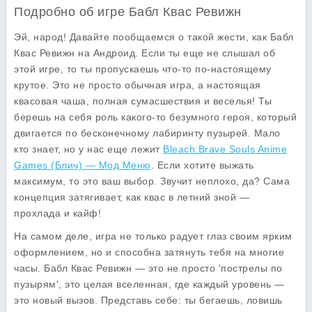
Подробно об игре Бабл Квас Ревижн
Эй, народ! Давайте пообщаемся о такой жести, как Бабл
Квас Ревижн на Андроид. Если ты еще не слышал об
этой игре, то ты пропускаешь что-то по-настоящему
крутое. Это не просто обычная игра, а настоящая
квасовая чаша, полная сумасшествия и веселья! Ты
берешь на себя роль какого-то безумного героя, который
двигается по бесконечному лабиринту пузырей. Мало
кто знает, но у нас еще лежит
Bleach:Brave Souls Anime
Games (Блич) — Мод Меню
. Если хотите выжать
максимум, то это ваш выбор. Звучит неплохо, да? Сама
концепция затягивает, как квас в летний зной —
прохлада и кайф!
На самом деле, игра не только радует глаз своим ярким
оформлением, но и способна затянуть тебя на многие
часы. Бабл Квас Ревижн — это не просто 'пострелы по
пузырям', это целая вселенная, где каждый уровень —
это новый вызов. Представь себе: ты бегаешь, ловишь