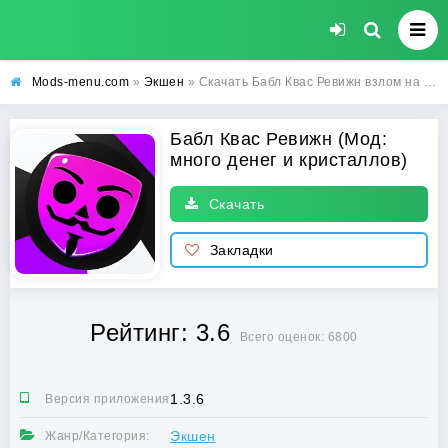
Mods-menu.com
»
Экшен
» Скачать Бабл Квас Ревижн взлом на много денег и кристаллов бесплатно на Андроид
Бабл Квас Ревижн (Мод:
много денег и кристаллов)
Скачать
Закладки
Рейтинг: 3.6
Всего оценок: 6800
1.3.6
Версия приложения:
Экшен
Жанр/Категория: