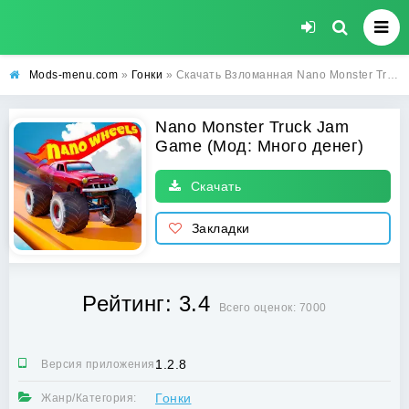
Mods-menu.com
»
Гонки
» Скачать Взломанная Nano Monster Truck Jam Game на андроид (Много денег)
Nano Monster Truck Jam
Game (Мод: Много денег)
Скачать
Закладки
Рейтинг: 3.4
Всего оценок: 7000
1.2.8
Версия приложения:
Гонки
Жанр/Категория: