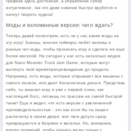
графика здесь достойная, а управление супер
интуитивное, так что даже новички быстро врубятся и
начнут творить чудеса!
Моды и взломанные версии: чего ждать?
Теперь давай посмотрим, есть ли у нас какие моды на
эту игру! Знаешь, многие геймеры любят взломы и
разные чит-коды, чтобы прокачать игру и сделать её ещё
более веселой. На сегодня у нас есть несколько модов
для
Nano Monster Truck Jam Game
, которые могут
вытянуть твоё времяпрепровождение до предела.
Например, есть моды, которые открывают все машины с
самого начала, или дают бесконечные деньги. Представь
себе, ты закачал игру и уже с первой гонки, как
настоящий босс, летаешь по трассам на самой быстрой
тачке! Еще я видел, что есть версии с увеличенной
производительностью - это как если бы ты нашел
распечатку в своем дворе: все твои досуги сразу
превращаются в безумие и веселье. Но, внимание,
всегда проверяй, чтобы скачать моды только с