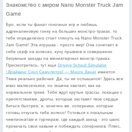
Знакомство с миром Nano Monster Truck Jam
Game
Бро, если ты фанат гоночных игр и любишь
адреналиновую гонку на больших монстро-траках, то
тебе определенно стоит глянуть на
Nano Monster Truck
Jam Game
! Эта игрушка - просто жир! Она сочетает в
себе серф на колесах, кучу прыжков и совершенно
безумные заезды на миниатюрных монстр-траках.
Присмотритесь, тут еще
Driving School Simulator
(Драйвинг Скул Симулятор) — Много Денег
имеется.
Тема реально рабочая. Да, ты не ослышался! Здесь все
макс малюсенькое, но экшена хватает, как на
нормальном треке. Тебя ждут крутые трассы, локации с
препятствиями, дропы, которые заставят твое сердце
биться быстрее, и, конечно же, соперники, которые
готовы откусить тебе колесо! Готовься к локальным
чемпионатам и турнирам, где каждый заезд - это шанс
прокачать свои навыки и побеждать соперников. Плюс,