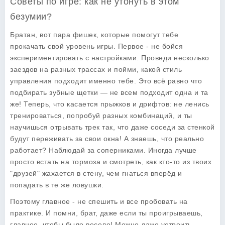
Советы по игре: как не утонуть в этом
безумии?
Братан, вот пара фишек, которые помогут тебе
прокачать свой уровень игры. Первое - не бойся
экспериментировать с настройками. Проведи несколько
заездов на разных трассах и пойми, какой стиль
управления подходит именно тебе. Это всё равно что
подбирать зубные щетки — не всем подходит одна и та
же! Теперь, что касается прыжков и дрифтов: не ленись
тренироваться, попробуй разных комбинаций, и ты
научишься отрывать трек так, что даже соседи за стенкой
будут переживать за свои окна! А знаешь, что реально
работает? Наблюдай за соперниками. Иногда лучше
просто встать на тормоза и смотреть, как кто-то из твоих
"друзей" жахается в стену, чем гнаться вперёд и
попадать в те же ловушки.
Поэтому главное - не спешить и все пробовать на
практике. И помни, брат, даже если ты проигрываешь,
главное, чтобы было весело! Можно даже устроить