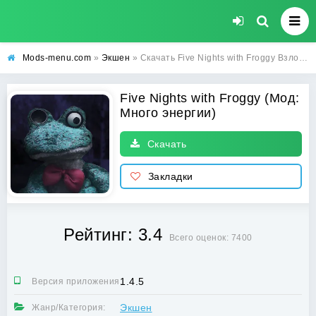
Mods-menu.com
»
Экшен
» Скачать Five Nights with Froggy Взлом (Много энергии) на Андроид бесплатно
Five Nights with Froggy (Мод:
Много энергии)
Скачать
Закладки
Рейтинг: 3.4
Всего оценок: 7400
1.4.5
Версия приложения:
Экшен
Жанр/Категория: