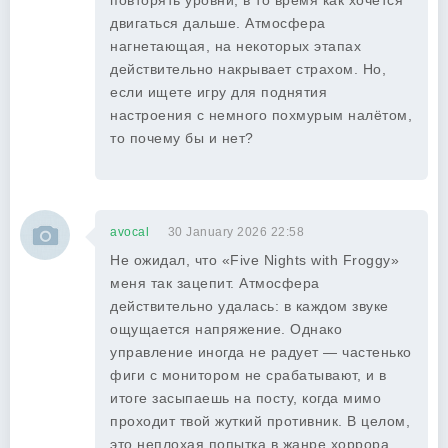
повторять уровни, в то время как хочется
двигаться дальше. Атмосфера
нагнетающая, на некоторых этапах
действительно накрывает страхом. Но,
если ищете игру для поднятия
настроения с немного похмурым налётом,
то почему бы и нет?
avocal
30 January 2026 22:58
Не ожидал, что «Five Nights with Froggy»
меня так зацепит. Атмосфера
действительно удалась: в каждом звуке
ощущается напряжение. Однако
управление иногда не радует — частенько
фиги с монитором не срабатывают, и в
итоге засыпаешь на посту, когда мимо
проходит твой жуткий противник. В целом,
это неплохая попытка в жанре хоррора,