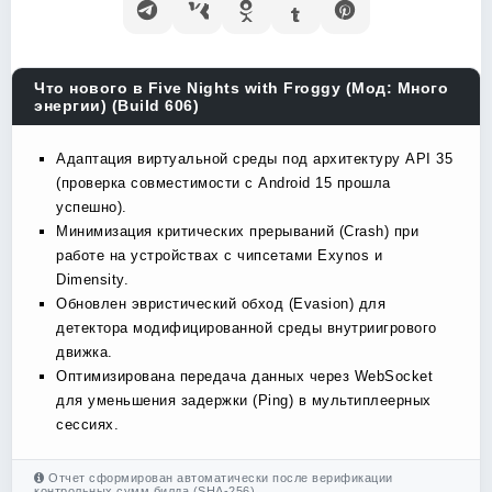
Что нового в Five Nights with Froggy (Мод: Много
энергии) (Build 606)
Адаптация виртуальной среды под архитектуру API 35
(проверка совместимости с Android 15 прошла
успешно).
Минимизация критических прерываний (Crash) при
работе на устройствах с чипсетами Exynos и
Dimensity.
Обновлен эвристический обход (Evasion) для
детектора модифицированной среды внутриигрового
движка.
Оптимизирована передача данных через WebSocket
для уменьшения задержки (Ping) в мультиплеерных
сессиях.
Отчет сформирован автоматически после верификации
контрольных сумм билда (SHA-256).