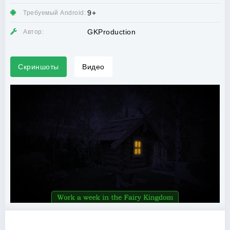
9+
Требуемый Android:
GKProduction
Автор:
Скриншоты
Видео