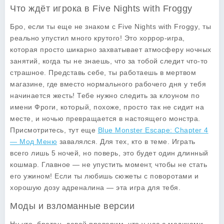
Что ждёт игрока в Five Nights with Froggy
Бро, если ты еще не знаком с
Five Nights with Froggy
, ты
реально упустил много крутого! Это хоррор-игра,
которая просто шикарно захватывает атмосферу ночных
занятий, когда ты не знаешь, что за тобой следит что-то
страшное. Представь себе, ты работаешь в мертвом
магазине, где вместо нормального рабочего дня у тебя
начинается жесть! Тебе нужно следить за клоуном по
имени Фроги, который, похоже, просто так не сидит на
месте, и ночью превращается в настоящего монстра.
Присмотритесь, тут еще
Blue Monster Escape: Chapter 4
— Мод Меню
завалялся. Для тех, кто в теме. Играть
всего лишь 5 ночей, но поверь, это будет один длинный
кошмар. Главное — не упустить момент, чтобы не стать
его ужином! Если ты любишь сюжеты с поворотами и
хорошую дозу адреналина — эта игра для тебя.
Моды и взломанные версии