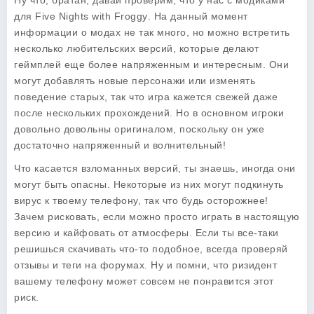
Ну что, братан, давай проверим, что у нас с модиками
для
Five Nights with Froggy
. На данный момент
информации о модах не так много, но можно встретить
несколько любительских версий, которые делают
геймплей еще более напряженным и интересным. Они
могут добавлять новые персонажи или изменять
поведение старых, так что игра кажется свежей даже
после нескольких прохождений. Но в основном игроки
довольно довольны оригиналом, поскольку он уже
достаточно напряженный и волнительный!
Что касается взломанных версий, ты знаешь, иногда они
могут быть опасны. Некоторые из них могут подкинуть
вирус к твоему телефону, так что будь осторожнее!
Зачем рисковать, если можно просто играть в настоящую
версию и кайфовать от атмосферы. Если ты все-таки
решишься скачивать что-то подобное, всегда проверяй
отзывы и теги на форумах. Ну и помни, что ризидент
вашему телефону может совсем не понравится этот
риск.