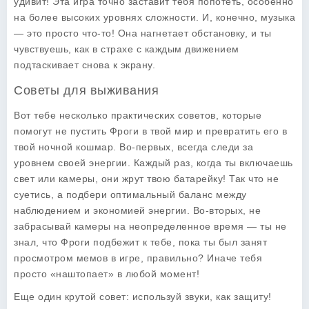
удивит! Эта игра точно заставит тебя попотеть, особенно
на более высоких уровнях сложности. И, конечно, музыка
— это просто что-то! Она нагнетает обстановку, и ты
чувствуешь, как в страхе с каждым движением
подтаскивает снова к экрану.
Советы для выживания
Вот тебе несколько практических
советов
, которые
помогут не пустить Фроги в твой мир и превратить его в
твой ночной кошмар. Во-первых, всегда следи за
уровнем своей энергии. Каждый раз, когда ты включаешь
свет или камеры, они жрут твою батарейку! Так что не
суетись, а подбери оптимальный баланс между
наблюдением и экономией энергии. Во-вторых, не
забрасывай камеры на неопределенное время — ты не
знал, что Фроги подбежит к тебе, пока ты был занят
просмотром мемов в игре, правильно? Иначе тебя
просто «наштопает» в любой момент!
Еще один крутой совет: используй звуки, как защиту!