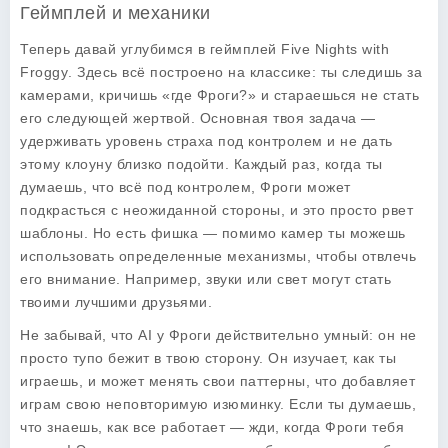
Геймплей и механики
Теперь давай углубимся в
геймплей Five Nights with
Froggy
. Здесь всё построено на классике: ты следишь за
камерами, кричишь «где Фроги?» и стараешься не стать
его следующей жертвой. Основная твоя задача —
удерживать уровень страха под контролем и не дать
этому клоуну близко подойти. Каждый раз, когда ты
думаешь, что всё под контролем, Фроги может
подкрасться с неожиданной стороны, и это просто рвет
шаблоны. Но есть фишка — помимо камер ты можешь
использовать определенные механизмы, чтобы отвлечь
его внимание. Например, звуки или свет могут стать
твоими лучшими друзьями.
Не забывай, что AI у Фроги действительно умный: он не
просто тупо бежит в твою сторону. Он изучает, как ты
играешь, и может менять свои паттерны, что добавляет
играм свою неповторимую изюминку. Если ты думаешь,
что знаешь, как все работает — жди, когда Фроги тебя