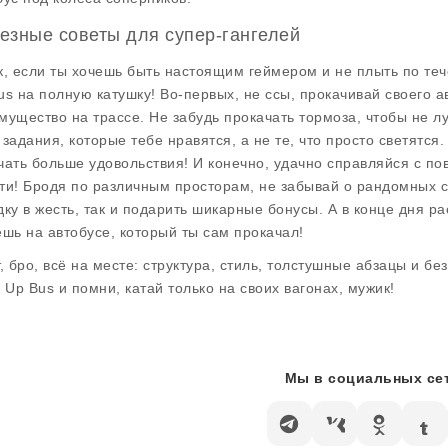
езные советы для супер-гангелей
к, если ты хочешь быть настоящим геймером и не плыть по тече
us на полную катушку! Во-первых, не ссы, прокачивай своего а
мущество на трассе. Не забудь прокачать тормоза, чтобы не лу
 задания, которые тебе нравятся, а не те, что просто светятся
чать больше удовольствия! И конечно, удачно справляйся с по
ти! Бродя по различным просторам, не забывай о рандомных с
дку в жесть, так и подарить шикарные бонусы. А в конце дня ра
ешь на автобусе, который ты сам прокачал!
т, бро, всё на месте: структура, стиль, толстушные абзацы и бе
l Up Bus и помни, катай только на своих вагонах, мужик!
Мы в социальных сет