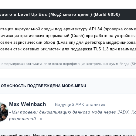
ового в Level Up Bus (Мод: много денег) (Build 6050)
птация виртуальной среды под архитектуру API 34 (проверка совме
имизация критических прерываний (Crash) при работе на устройства
овлен эвристический обход (Evasion) для детектора модифицирова
овлен стэк сетевых библиотек для поддержки TLS 1.3 при взаимоде
 сформирован автоматически после верификации контрольных сумм билда (SH
ЗОПАСНОСТЬ ПОДТВЕРЖДЕНА MODS-MENU
Max Weinbach
— Ведущий APK-аналитик
«Мы провели декомпиляцию данного мода через JADX. К
разрешений...»
нический аудит:
Исследование проведено с использованием методик 