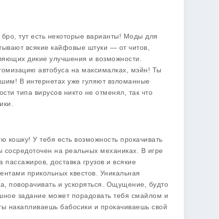
бро, тут есть некоторые варианты! Моды для
катывают всякие кайфовые штуки — от читов,
вляющих дикие улучшения и возможности.
томизацию автобуса на максималках, мэйн! Ты
йшим! В интернетах уже гуляют взломанные
дости типа вирусов никто не отменял, так что
ики.
вую кошку! У тебя есть возможность прокачивать
ты сосредоточен на реальных механиках. В игре
 пассажиров, доставка грузов и всякие
ентами прикольных квестов. Уникальная
а, поворачивать и ускоряться. Ощущение, будто
ешное задание может порадовать тебя смайлом и
а ты накапливаешь бабосики и прокачиваешь свой