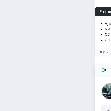
Что н
Ада
Мин
Обн
Обн
Отчет
БЕ
Тех