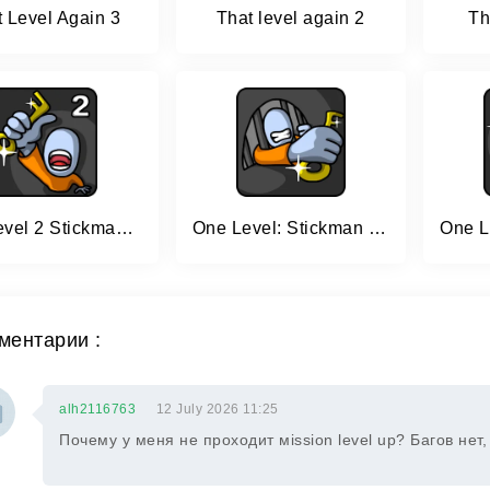
 Level Again 3
That level again 2
Th
One Level 2 Stickman Jailbreak
One Level: Stickman Jailbreak
ментарии :
alh2116763
12 July 2026 11:25
Почему у меня не проходит мission level up? Багов нет, 