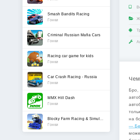
В
Smash Bandits Racing
Ж
Гонки
Т
Criminal Russian Mafia Cars
Гонки
А
Racing car game for kids
Гонки
Car Crash Racing - Russia
Чем
Гонки
Бро,
авто
MMX Hill Dash
Гонки
авто
толь
на бо
Blocky Farm Racing & Simulator
Гонки
— Бе
може