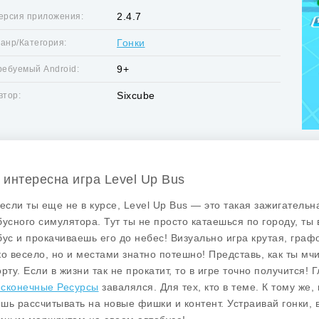
2.4.7
ерсия приложения:
Гонки
анр/Категория:
9+
ребуемый Android:
Sixcube
втор:
 интересна игра Level Up Bus
 если ты еще не в курсе, Level Up Bus — это такая зажигательн
бусного симулятора. Тут ты не просто катаешься по городу, т
бус и прокачиваешь его до небес! Визуально игра крутая, граф
ко весело, но и местами знатно потешно! Представь, как ты мч
рту. Если в жизни так не прокатит, то в игре точно получится! 
сконечные Ресурсы
завалялся. Для тех, кто в теме. К тому же,
шь рассчитывать на новые фишки и контент. Устраивай гонки,