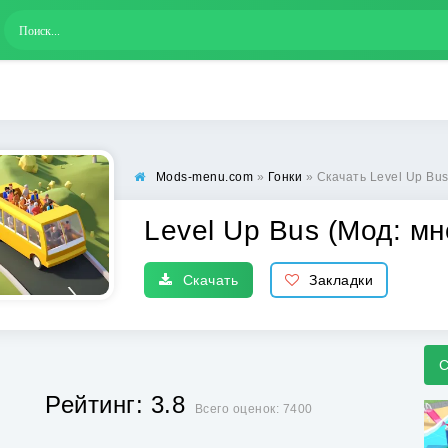
Mods-menu.com
»
Гонки
» Скачать Level Up Bus
Level Up Bus (Мод: мн
Скачать
Закладки
С
Рейтинг: 3.8
Всего оценок: 7400