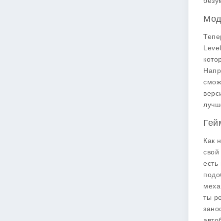
безу
Мод
Тепе
Leve
кото
Напр
смож
верс
лучш
Гей
Как 
свой
есть
подо
меха
ты р
зано
авто