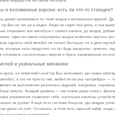
мным маршрутом на своем автобусе!
ы и взломанные версии: есть ли что-то стоящее?
рь давай пробежимся по теме модов и взломанных версий. Да, 
l Up Bus не так уж и редки. Люди не сидят без дела, и они вы
рые открывают все автобусы с самого начала, до модов, доба
имер, один из самых популярных модов позволяет крутить кас
ешь сделать свой автобус не только быстрым, но и дико круте
ии, которые ныть предстоят, но тут будь аккуратен, чувачок, га
е отсеивать «сосисочные» версии и брать проверенные источн
мплей и уникальные механики
ни крути, но геймплей Level Up Bus затягивает, как саван мёрт
 автобус, а это не просто там, выбил из-за уха «апгрейды» — 
 время на выполнение различных заданий, например, перевозка
бные замуты. Каждый уровень — как новая додж-гонка с фрагм
ника управления позволяет тебе, используя наклоны устройств
еально за рулем! А еще есть система бонусов, где каждое усп
сом денег на счёт. Согласись, в этом есть скрытый кайф, когд
бус под колеса соперников!