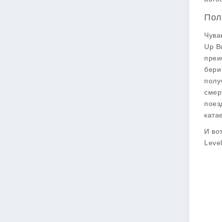
Пол
Чува
Up B
преи
бери
полу
смер
поез
ката
И во
Leve