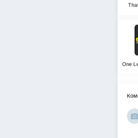
That
Ком