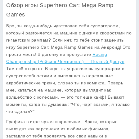
Обзор игры Superhero Car: Mega Ramp
Games
Бро, ты когда-нибудь чувствовал себя супергероем,
который разгоняется на машине с дикими скоростями по
гигантским рампам? Если нет, то тебе стоит заценить
игру
Superhero Car: Mega Ramp Games
на Андроид! Это
просто жесть! В догонку не пропустите
Racing
Championship (Рейсинг Чемпионат) — Полный Доступ
.
Там всё открыто. В игре ты управляешь суперкаром с
суперспособностями и выполняешь нереальные
акробатические трюки, словно ты из комикса. Поверь
мне, кататься на машине, которая выглядит как
волшебство с колесами, — это тот еще кайф! Бывают
моменты, когда ты думаешь: "Что, черт возьми, я только
что сделал?"
Графика в игре яркая и красочная. Враги, которые
выглядят как персонажи из любимых фильмов,
заставляют тебя проявлять все свои навыки в