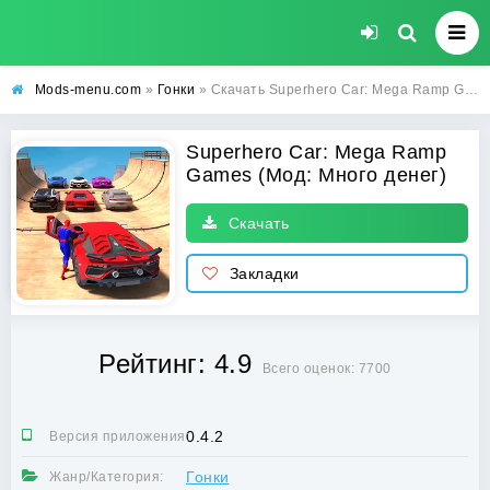
Mods-menu.com
»
Гонки
» Скачать Superhero Car: Mega Ramp Games Взлом (Много денег) на Андроид бесплатно
Superhero Car: Mega Ramp
Games (Мод: Много денег)
Скачать
Закладки
Рейтинг: 4.9
Всего оценок: 7700
0.4.2
Версия приложения:
Гонки
Жанр/Категория: