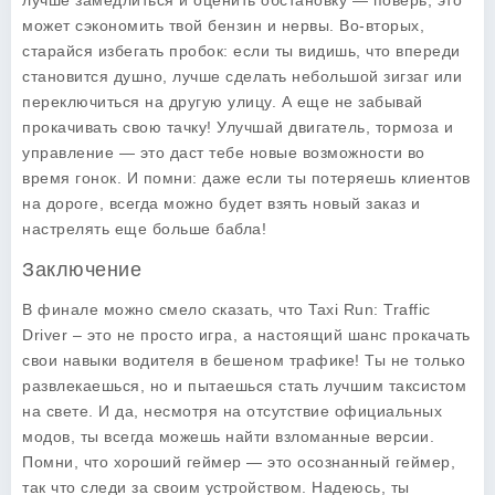
лучше замедлиться и оценить обстановку — поверь, это
может сэкономить твой бензин и нервы. Во-вторых,
старайся избегать пробок: если ты видишь, что впереди
становится душно, лучше сделать небольшой зигзаг или
переключиться на другую улицу. А еще не забывай
прокачивать свою тачку! Улучшай двигатель, тормоза и
управление — это даст тебе новые возможности во
время гонок. И помни: даже если ты потеряешь клиентов
на дороге, всегда можно будет взять новый заказ и
настрелять еще больше бабла!
Заключение
В финале можно смело сказать, что Taxi Run: Traffic
Driver – это не просто игра, а настоящий шанс прокачать
свои навыки водителя в бешеном трафике! Ты не только
развлекаешься, но и пытаешься стать лучшим таксистом
на свете. И да, несмотря на отсутствие официальных
модов, ты всегда можешь найти взломанные версии.
Помни, что хороший геймер — это осознанный геймер,
так что следи за своим устройством. Надеюсь, ты