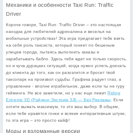
Механики и особенности Taxi Run: Traffic
Driver
Короче говоря, Taxi Run: Traffic Driver – это настоящая
находка для любителей адреналина и веселья на
мобильных устройствах! Эта игра предлагает тебе взять
на себя роль таксиста, который гоняет по бешеным
улицам города, пытаясь выполнить заказы и
зарабатывать бабло. Здесь тебя ждет не только скорость,
но и куча дурацких ситуаций, когда нужно успеть доехать
до клиента до того, как он разозлится и бросит твой
таксопарк на произвол судьбы. Графика радует глаз, а
управление - вполне играбельное, даже если ты не гуру
гейминга. Не все заметили, но у нас еще лежит
Riding
Extreme 3D (Райдинг Экстрим 3Д) — Без Рекламы
. Если
хотите выжать максимум, то это ваш выбор. В общем,
если тебе нравятся гонки и всякие интерактивные штуки,
то эта игра – это просто кайф!
Моды и взломанные версии