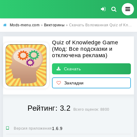
Mods-menu.com
»
Викторины
» Скачать Взломанная Quiz of Knowledge Game на Андроид (Все подсказки и отключена реклама)
Quiz of Knowledge Game
(Мод: Все подсказки и
отключена реклама)
Скачать
Закладки
Рейтинг: 3.2
Всего оценок: 8800
1.6.9
Версия приложения: