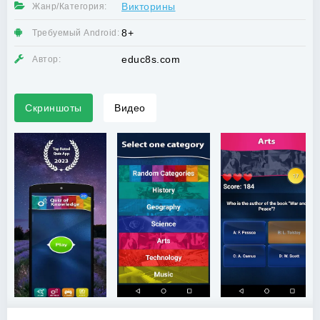
Викторины
Жанр/Категория:
8+
Требуемый Android:
educ8s.com
Автор:
Скриншоты
Видео