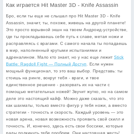
Как играется Hit Master 3D - Knife Assassin
Бро, если ты еще не слышал про
Hit Master 3D - Knife
Assassin
, значит, ты, похоже, живешь на другой планете!
Это просто взрывной экшн на твоем Андроид-устройстве,
где ты прокладываешь себе путь к славе, метая ножи и
расправляясь с врагами. С самого начала ты попадаешь
в мир, наполненный крутыми испытаниями и
адреналином. Мало кто знает, но у нас еще лежит
Stick
Battle: Ragdoll Fight — Полный Доступ
. Если нужен
мощный функционал, то это ваш выбор. Представь: ты
стоишь на ринге, вокруг тебя - враги, и твое
единственное решение - разорвать их на части с
помощью метательных ножей! Звучит жутко, но на самом
деле это настоящий кайф. Можно даже сказать, что это
как шахматы, только вместо фигур у тебя ножи, а вместо
стратегии - точность и скорость. Каждый уровень — это
новая арена, новая возможность проявить свой скилл и
точность. И, конечно, здесь есть свои боссики, которые
рады подкинуть тебе проблем. Они настоящая жесть!