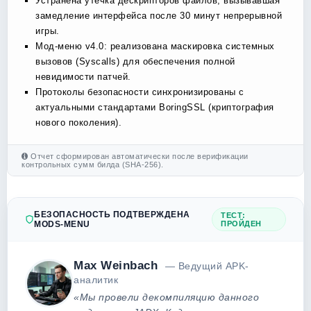
Устранена утечка дескрипторов файлов, вызывавшая
замедление интерфейса после 30 минут непрерывной
игры.
Мод-меню v4.0: реализована маскировка системных
вызовов (Syscalls) для обеспечения полной
невидимости патчей.
Протоколы безопасности синхронизированы с
актуальными стандартами BoringSSL (криптография
нового поколения).
Отчет сформирован автоматически после верификации
контрольных сумм билда (SHA-256).
БЕЗОПАСНОСТЬ ПОДТВЕРЖДЕНА
ТЕСТ:
MODS-MENU
ПРОЙДЕН
Max Weinbach
— Ведущий APK-
аналитик
«Мы провели декомпиляцию данного