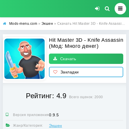
Mods-menu.com
»
Экшен
» Скачать Hit Master 3D - Knife Assassin Взлом (Много денег) на Андроид бесплатно
Hit Master 3D - Knife Assassin
(Мод: Много денег)
Скачать
Закладки
Рейтинг: 4.9
Всего оценок: 2000
0.9.5
Версия приложения:
Экшен
Жанр/Категория: