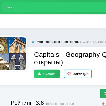
Mods-menu.com
»
Викторины
» Скачать Capitals -
Capitals - Geography 
открыты)
Скачать
Закладки
С
Рейтинг: 3.6
Всего оценок: 8400