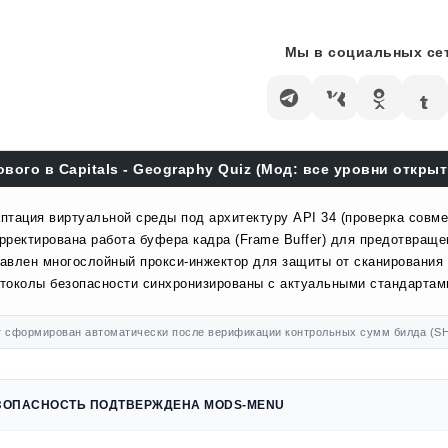
Мы в социальных сет
ового в Capitals - Geography Quiz (Мод: все уровни открыты
птация виртуальной среды под архитектуру API 34 (проверка совме
рректирована работа буфера кадра (Frame Buffer) для предотвраще
авлен многослойный прокси-инжектор для защиты от сканирования 
токолы безопасности синхронизированы с актуальными стандартами
 сформирован автоматически после верификации контрольных сумм билда (SH
ЗОПАСНОСТЬ ПОДТВЕРЖДЕНА MODS-MENU