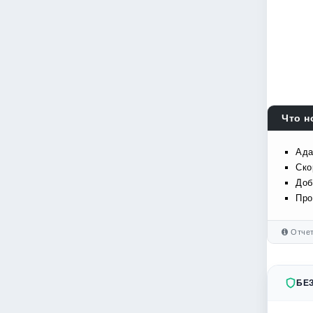
Что н
Ада
Ско
Доб
Про
Отчет
БЕ