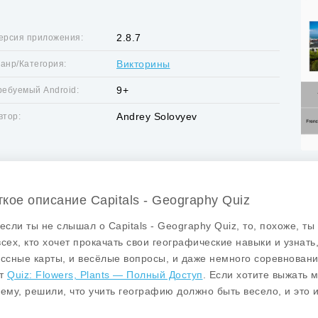
2.8.7
ерсия приложения:
Викторины
анр/Категория:
9+
ребуемый Android:
Andrey Solovyev
втор:
ткое описание Capitals - Geography Quiz
 если ты не слышал о
Capitals - Geography Quiz
, то, похоже, т
всех, кто хочет прокачать свои географические навыки и узнать,
ассные карты, и весёлые вопросы, и даже немного соревновани
ит
Quiz: Flowers, Plants — Полный Доступ
. Если хотите выжать 
сему, решили, что учить географию должно быть весело, и это 