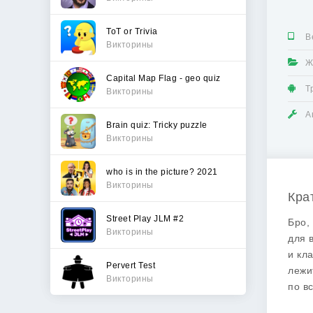
ToT or Trivia
В
Викторины
Ж
Capital Map Flag - geo quiz
Т
Викторины
А
Brain quiz: Tricky puzzle
Викторины
who is in the picture? 2021
Викторины
Кра
Street Play JLM #2
Бро,
Викторины
для 
и кл
Pervert Test
леж
Викторины
по в