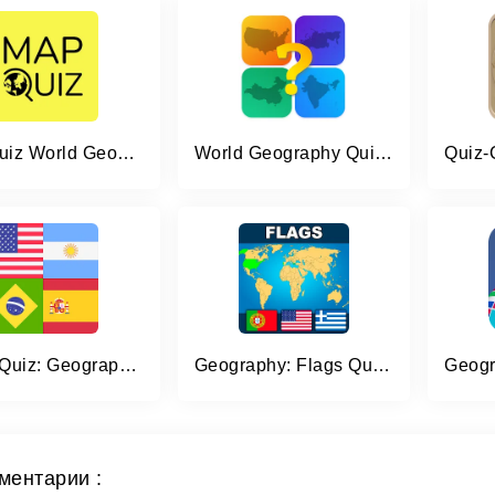
Map Quiz World Geography
World Geography Quiz Game
World Quiz: Geography games
Geography: Flags Quiz Game
ментарии :